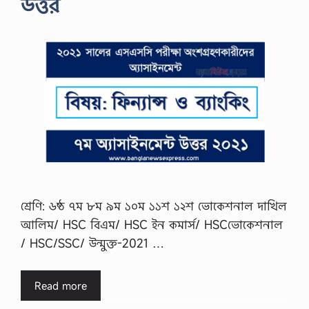
উত্তর
শ্রেণি: ৬ষ্ঠ ৭ম ৮ম ৯ম ১০ম ১১শ ১২শ ভোকেশনাল দাখিল
আলিম/ HSC বিএম/ HSC ইন কমার্স/ HSCভোকেশনাল
/ HSC/SSC/ উন্মুক্ত-2021 …
Read more