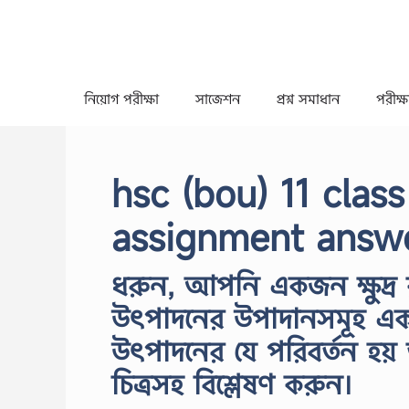
Skip
to
content
নিয়োগ পরীক্ষা
সাজেশন
প্রশ্ন সমাধান
পরীক্ষা
hsc (bou) 11 clas
assignment answ
ধরুন, আপনি একজন ক্ষুদ্র 
উৎপাদনের উপাদানসমূহ একটি
উৎপাদনের যে পরিবর্তন হয় 
চিত্রসহ বিশ্লেষণ করুন।