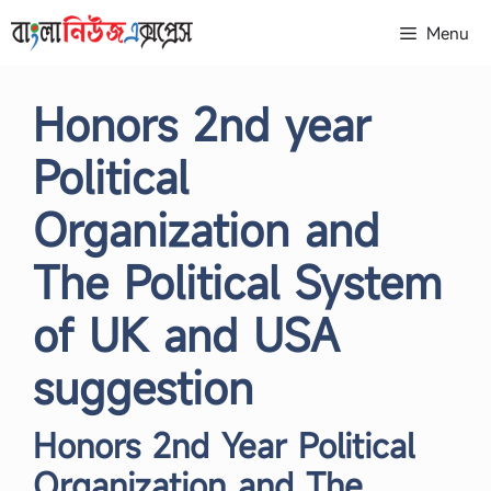
Skip
Menu
to
content
Honors 2nd year
Political
Organization and
The Political System
of UK and USA
suggestion
Honors 2nd Year Political
Organization and The