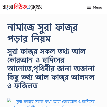
Skip
Menu
to
content
নামাজে সুরা ফাজ্‌র
পড়ার নিয়ম
সূরা ফাজ্‌র সকল তথ্য আল
কোরআন ও হাদিসের
আলোতে,পৃথিবীর জানা অজানা
কিছু তথ্য আল ফাজ্‌র আলমল
ও ফজিলত