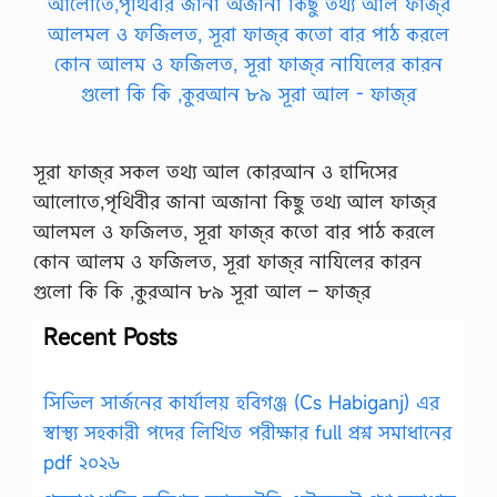
সূরা ফাজ্‌র সকল তথ্য আল কোরআন ও হাদিসের
আলোতে,পৃথিবীর জানা অজানা কিছু তথ্য আল ফাজ্‌র
আলমল ও ফজিলত, সূরা ফাজ্‌র কতো বার পাঠ করলে
কোন আলম ও ফজিলত, সূরা ফাজ্‌র নাযিলের কারন
গুলো কি কি ,কুরআন ৮৯ সূরা আল – ফাজ্‌র
Recent Posts
সিভিল সার্জনের কার্যালয় হবিগঞ্জ (Cs Habiganj) এর
স্বাস্থ্য সহকারী পদের লিখিত পরীক্ষার full প্রশ্ন সমাধানের
pdf ২০২৬