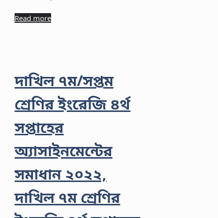
Read more
দাখিল ৭ম/সপ্তম
শ্রেণির ইংরেজি ৪র্থ
সপ্তাহের
অ্যাসাইনমেন্টের
সমাধান ২০২২,
দাখিল ৭ম শ্রেণির