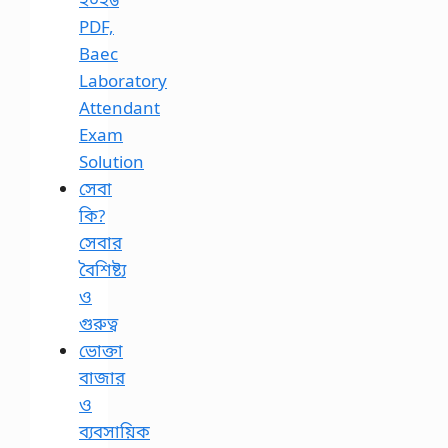
PDF,
Baec
Laboratory
Attendant
Exam
Solution
সেবা
কি?
সেবার
বৈশিষ্ট্য
ও
গুরুত্ব
ভোক্তা
বাজার
ও
ব্যবসায়িক