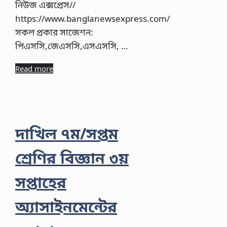
নিউজ এক্সপ্রেস//
https://www.banglanewsexpress.com/
সকল প্রকার সাজেশন:
পিএসসি,জেএসসি,এসএসসি, …
Read more
দাখিল ৭ম/সপ্তম
শ্রেণির বিজ্ঞান ৩য়
সপ্তাহের
অ্যাসাইনমেন্টের