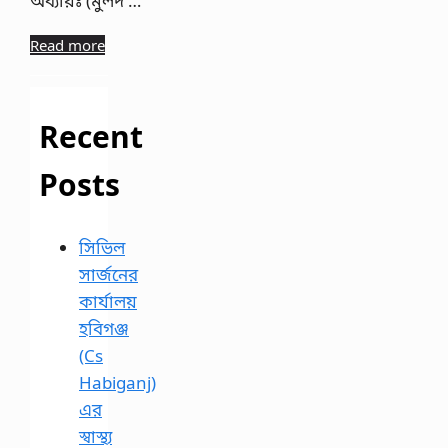
অধ্যায়ঃ (মুলদ …
Read more
Recent
Posts
সিভিল
সার্জনের
কার্যালয়
হবিগঞ্জ
(Cs
Habiganj)
এর
স্বাস্থ্য