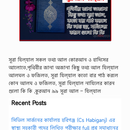
সূরা যিল্‌যাল সকল তথ্য আল কোরআন ও হাদিসের
আলোতে,পৃথিবীর জানা অজানা কিছু তথ্য আল যিল্‌যাল
আলমল ও ফজিলত, সূরা যিল্‌যাল কতো বার পাঠ করলে
কোন আলম ও ফজিলত, সূরা যিল্‌যাল নাযিলের কারন
গুলো কি কি ,কুরআন ৯৯ সূরা আল – যিল্‌যাল
Recent Posts
সিভিল সার্জনের কার্যালয় হবিগঞ্জ (Cs Habiganj) এর
স্বাস্থ্য সহকারী পদের লিখিত পরীক্ষার full প্রশ্ন সমাধানের