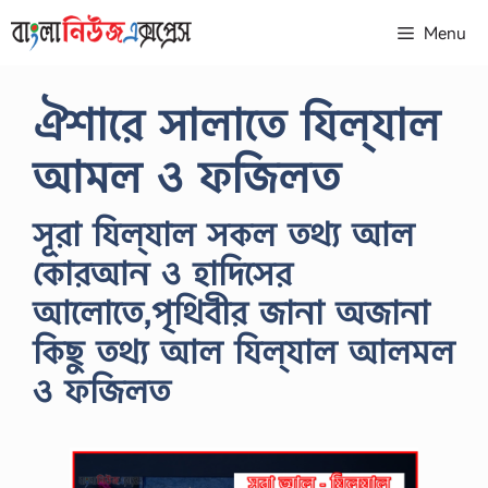
Skip
Menu
to
content
ঐশারে সালাতে যিল্‌যাল
আমল ও ফজিলত
সূরা যিল্‌যাল সকল তথ্য আল
কোরআন ও হাদিসের
আলোতে,পৃথিবীর জানা অজানা
কিছু তথ্য আল যিল্‌যাল আলমল
ও ফজিলত