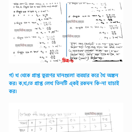
a
r
P
h
y
s
i
c
s
-
3
S
u
g
গ) খ থেকে প্রাপ্ত ত্বরণের মানগুলো ব্যবহার করে খৈ অঙ্কন
g
e
কর। ক,খ,তে প্রাপ্ত লেখ তিনটি এ্কই রকমন কি-না যাচাই
s
কর।
t
i
o
n
,
P
h
y