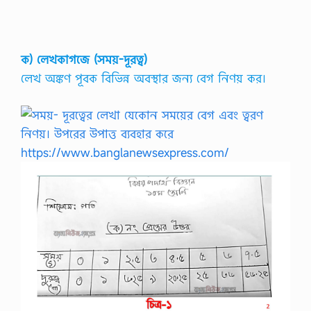
ক) লেখকাগজে (সময়-দূরত্ব)
লেখ অঙ্কণ পূবক বিভিন্ন অবস্থার জন্য বেগ নিণয় কর।