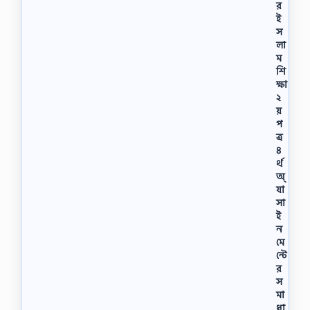
র
ই
স
লা
ম
শি
ক্ষা
২
য়
প
ত্র
৪
র্থ
অ্
যা
সা
ই
ন
মে
ন্টে
র
স
মা
ধা