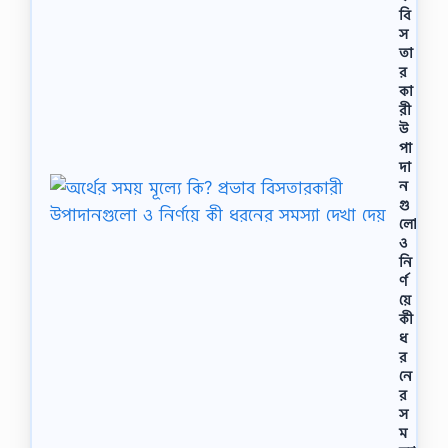
বি
স
তা
র
কা
রী
উ
পা
দা
ন
গু
লাে
ও
নি
র্ণ
য়ে
কী
ধ
র
নে
র
স
ম