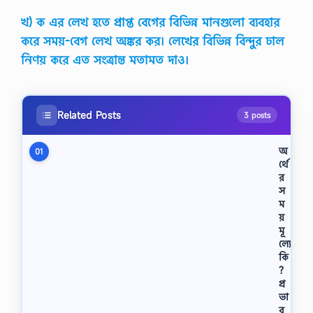
খ) ক এর লেখ হতে প্রাপ্ত বেগের বিভিন্ন মানগুলো ব্যবহার
করে সময়-বেগ লেখ অঙ্কর কর। লেখের বিভিন্ন বিন্দুর ঢাল
নিণয় করে এত সংত্রান্ত মতামত দাও।
Related Posts
3 posts
অ
01
র্থে
র
স
ম
য়
মূ
ল্যে
কি
?
প্র
ভা
ব