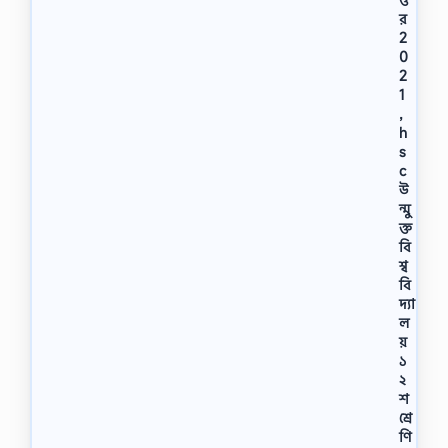
র
2
0
2
1
,
h
s
c
উ
ন্মু
ক্ত
বি
শ্ব
বি
দ্যা
ল
য়
১
২
শ
শ্রে
ণি