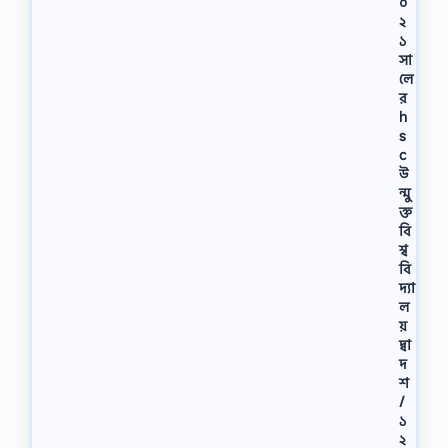
০
২
১
সা
লে
র
h
s
c
উ
ন্মু
ক্ত
বি
শ্ব
বি
দ্যা
ল
য়
দ্বা
দ
শ
/
১
২