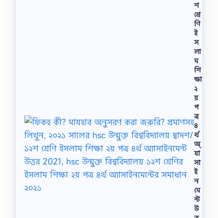
শ
শ্রে
ণি
ই
স
লা
ম
শি
ক্ষা
২
য়
প
ত্র
৪
র্থ
অ্
যা
সা
ই
ন
মে
ন্ট
উ
ত্ত