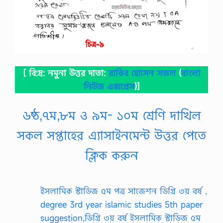
[ বি:দ্র: নমুনা উত্তর দাতা:
রাকিব হোসেন সজল
(
বাংলা
নিউজ এক্সপ্রেস
)]
৬ষ্ঠ,৭ম,৮ম ও ৯ম- ১০ম শ্রেণি দাখিল
সকল সপ্তাহের এ্যাসাইনমেন্ট উত্তর পেতে
ক্লিক করুন
ইসলামিক স্টাডিজ ৫ম পত্র সাজেশন ডিগ্রি ৩য় বর্ষ ,
degree 3rd year islamic studies 5th paper
suggestion,ডিগ্রি ৩য় বর্ষ ইসলামিক স্টাডিজ ৫ম