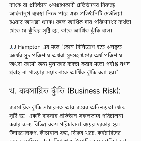
আ
ব্যাংক বা প্রতিষ্ঠান ঋণগ্রহণকারী প্রতিষ্ঠানের বিরুদ্ধে
বে
দ
আইনানুগ ব্যবস্থা নিতে পারে এবং প্রতিষ্ঠনিটি দেউলিয়া
ন
হওয়ার আশঙ্কা থাকে। ফলে আর্থিক দায় পরিশোধের ব্যর্থতা
যে
খা
থেকে যে ঝুঁকির সৃষ্টি হয়, তাকে আর্থিক ঝুঁকি বলে।
নে
ক
J
.
J Hampton এর মতে “কোন বিনিয়োগ হতে ঋনকৃত
র
তে
অর্থের সুদ পরিশোধ অথবা সুদসহ ঋণের অর্থ পরিশোধ
হ
অথবা ফার্মো জন্য মুনাফার ব্যবস্থা করার মতো পর্যাপ্ত নগদ
য়
,
প্রবাহ না পাওয়ার সম্ভাবনাকে আর্থিক ঝুঁকি বলা হয়।”
যে
ভা
বে
খ. ব্যবসায়িক ঝুঁকি (Business Risk):
ই
-
না
ব্যবসায়িক ঝুঁকি সাধারনত আয়-ব্যয়ের অনিশ্চয়তা থেকে
ম
জা
সৃষ্টি হয়। একটি ব্যবসায় প্রতিষ্ঠান সফলভাবে পরিচালনা
রি
করার জন্য বিভিন্ন রকম পরিচালনা ব্যয়ের দরকার হয়।
আ
বে
উদাহরণস্বরূপ, কাঁচামাল ক্রয়, বিক্রয় খরচ, কর্মচারিদের
দ