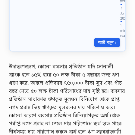
না
শিক্ষা
ম
●
3
জা
Jun
রি
2023
কি
●
1
এ
min
বং
read
ই
আরি পড়ুন ›
-
না
ম
জা
রি
উদাহরণস্বরূপ, কোনো ব্যবসায় প্রতিষ্ঠান যদি সোনালী
ক
ব্যাংক হতে ১৫% হারে ৫০ লক্ষ টাকা ৫ বছরের জন্য ঋণ
রা
র
গ্রহণ করে, তাহলে প্রতিবছর ৭৫০,০০০ টাকা সুদ এবং পাঁচ
নি
বছর শেষে ৫০ লক্ষ টাকা পরিশোধের দায় সৃষ্টি হয়। ব্যবসায়
য়
ম
প্রতিষ্ঠান সাধারণত ঋণকৃত মূলধন বিনিয়োগ থেকে প্রাপ্ত
,
নগদ প্রবাহ দিয়ে ঋণকৃত মূলধনের দায় পরিশোধ করে।
না
ম
কোনো কারণে ব্যবসায় প্রতিষ্ঠান বিনিয়োগকৃত অর্থ থেকে
জা
পর্যাপ্ত নগদ প্রবাহ না পেলে দায় পরিশোধে ব্যর্থ হতে পারে।
রি
র
দীর্ঘসময় দায় পরিশোধ করতে ব্যর্থ হলে ঋণ সরবরাহকারী