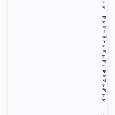
দ
ন
,
না
ম
জা
রি
আ
বে
দ
নে
র
অ
ব
স্থা
জা
না
র
নি
য়
ম
ই
-