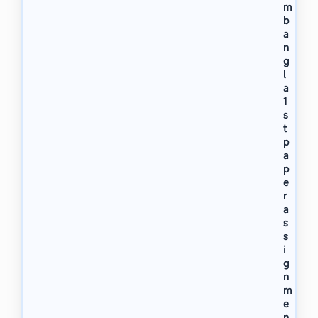
m
b
a
n
g
l
a
1
s
t
p
a
p
e
r
a
s
s
i
g
n
m
e
n