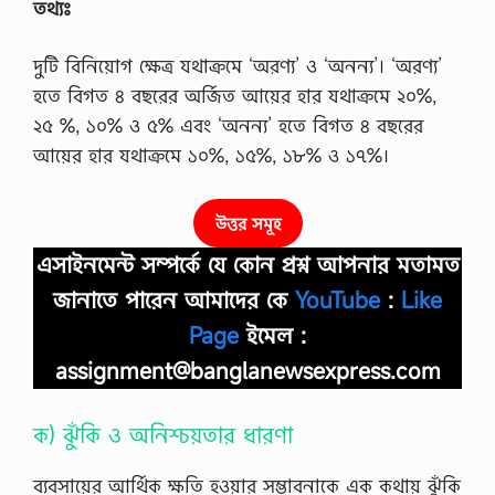
তথ্যঃ
দুটি বিনিয়ােগ ক্ষেত্র যথাক্রমে ‘অরণ্য’ ও ‘অনন্য’। ‘অরণ্য’
হতে বিগত ৪ বছরের অর্জিত আয়ের হার যথাক্রমে ২০%,
২৫ %, ১০% ও ৫% এবং ‘অনন্য’ হতে বিগত ৪ বছরের
আয়ের হার যথাক্রমে ১০%, ১৫%, ১৮% ও ১৭%।
উত্তর সমূহ
এসাইনমেন্ট সম্পর্কে যে কোন প্রশ্ন আপনার মতামত
জানাতে পারেন আমাদের কে
YouTube
:
Like
Page
ইমেল :
assignment@banglanewsexpress.com
ক) ঝুঁকি ও অনিশ্চয়তার ধারণা
ব্যবসায়ের আর্থিক ক্ষতি হওয়ার সম্ভাবনাকে এক কথায় ঝুঁকি