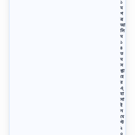
১
ম
প
ত্র
আ
লি
ম
১
৪
ত
ম
স
প্তা
হে
র
এ্
যা
সা
ই
ন
মে
ন্ট
২
০