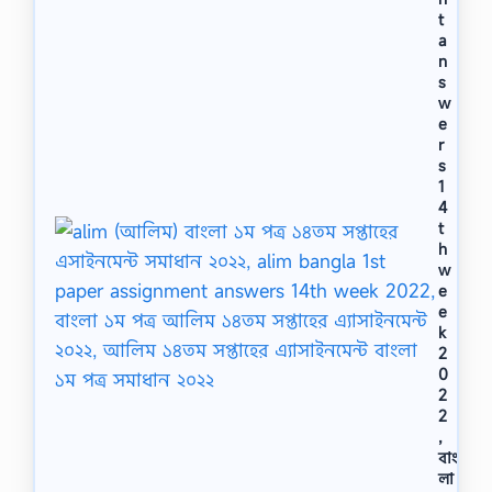
t
a
n
s
w
e
r
s
1
4
t
h
w
e
e
k
2
0
2
2
,
বাং
লা