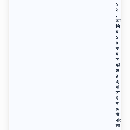
২
২
,
আ
লি
ম
১
৪
ত
ম
স
প্তা
হে
র
এ্
যা
সা
ই
ন
মে
ন্ট
বাং
লা