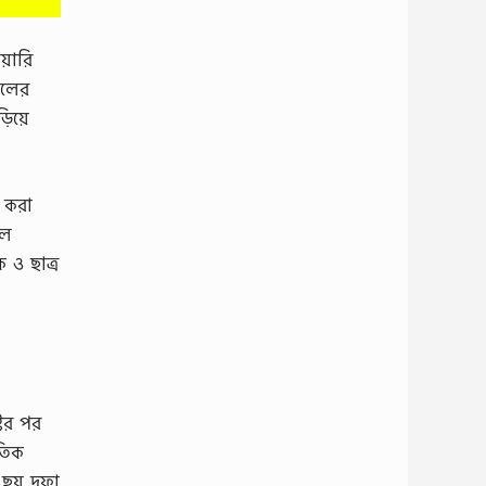
য়ারি
ালের
িয়ে
র করা
লে
 ও ছাত্র
টির পর
ৈতিক
ই ছয় দফা