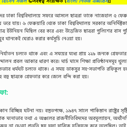
ব হোসেন সজল
©সর্বস্বত্ব সংরক্ষিত
(
বাংলা নিউজ এক্সপ্রেস
)]
র কাদের ঢাকা বিশ্ববিদ্যালয়ে সফরে আসলে ছাত্ররা তাকে নাজেহাল ৫ ফেব্রু
রে যায়। ৬ ফেব্রুয়ারি থেকে ঢাকা বিশ্ববিদ্যালয় সরকার অনির্দিষ্টক
ছাত্র ইউনিয়ন মিছিল বের করে এবং উত্তেজিত ছাত্ররা পুলিশের বাস পুড়
আইয়ুব খানকেই ঘেরাও করার কর্মসূচি নেওয়া হয়।
শী নির্যাতন চলতে থাকে এবং এ সময়ের মধ্যে প্রায় ২২৯ জনকে গ্রেফতা
 আন্দোলন প্রবল আকার ধারণ করে। মার্চ মাসে শিক্ষা প্রতিষ্ঠানসমূহ খুল
হতভাবে ধর্মঘট চলতে থাকে। এ সময় ডাকসুর সহ-সভাপতি রফিকুল হক
বহু ছাত্রকে গ্রেফতার করে জেলে বন্দি করা হয়।
দফা:
োন বিচ্ছিন্ন ঘটনা নয়। বস্তুতপক্ষে, ১৯৪৭ সালে পাকিস্তান রাষ্ট্রের সৃষ্
নিবেশিক মনােভাব তথা এ অঞ্চলের রাজনীতিবিদদের অবমূল্যায়ন, অর্থন
ুত্ব না দেওয়া প্রভৃতি ছয় দফা দাবিকে যুক্তিযুক্ত করে তুলেছিল। তা