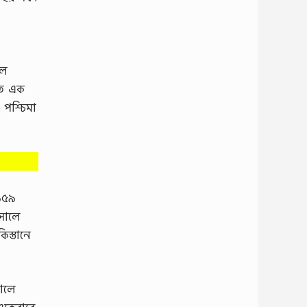
ীল
তে এক
 পশ্চিমা
৯৫৯
সালে
িস্তানে
সালে