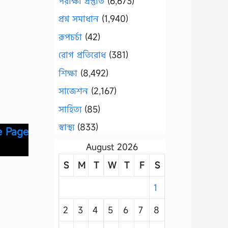
পরীক্ষা প্রস্তুতি
(6,673)
প্রশ্ন সমাধান
(1,940)
রূপচর্চা
(42)
রোগ প্রতিরোধ
(381)
শিক্ষা
(8,492)
সাজেশন
(2,167)
সাহিত্য
(85)
স্বাস্থ্য
(833)
e Page
August 2026
S
M
T
W
T
F
S
1
2
3
4
5
6
7
8