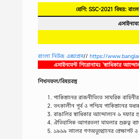
শ্রেণি: SSC-2021 বিষয়: বাংল
এসাইনমেন্
বাংলা নিউজ এক্সপ্রেস
//
https://www.bangla
এসাইনমেন্ট শিরোনামঃ ‘স্বাধিকার আন্দোলন থে
শিখনফল/বিষয়বস্তু
পাকিস্তানের রাজনীতিতে সামরিক বাহিনীর হস্ত
তৎকালীন পূর্ব ও পশ্চিম পাকিস্তানের মধ্যক
বাঙালির স্বাধিকার আন্দোলনে ৬ দফার গুর
ঐতিহাসিক আগরতলা মামলার গুরুত্ব ব্যাখ
১৯৬৯ সালের গণঅভ্যুত্থানের প্রেক্ষাপট