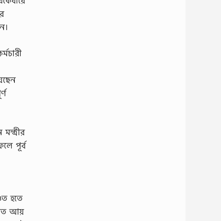
 একেবারে
ার
রেন।
কর্মচারী
়েছেন
্ণ
ন্ত্রীর
লে পূর্ব
্চিত হতে
্জিত আয়