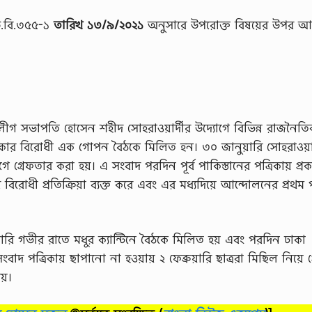
উ.বি.৩৫৫-১
তারিখ ১৩/৯/২০২১
অনুসারে উপরােক্ত বিষয়ের উপর 
গ সভাপতি হােসেন শহীদ সােহরাওয়ার্দীর উদ্যোগে বিভিন্ন রাজনৈত
বিরােধী এক গােপন বৈঠকে মিলিত হন। ৩০ জানুয়ারি সােহরাওয়ার
ে গ্রেফতার করা হয়। এ সংবাদ পরদিন পূর্ব পাকিস্তানের পত্রিকায় প্র
রােধী প্রতিক্রিয়া ব্যক্ত করে এবং এর মধ্যদিয়ে আন্দোলনের প্রথম প
য়ারি গভীর রাতে মধুর ক্যান্টিনে বৈঠকে মিলিত হয় এবং পরদিন ঢাকা
সংবাদ পত্রিকায় ছাপানাে না হওয়ায় ২ ফেব্রুয়ারি ছাত্ররা মিছিল নিয়ে প্
েয়।