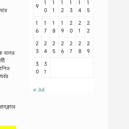
1
1
1
1
1
1
9
0
1
2
3
4
5
আমার
1
1
1
1
2
2
2
6
7
8
9
0
1
2
2
2
2
2
2
2
2
3
4
5
6
7
8
9
িক দলের
্দী
3
3
কাশিত
0
1
র্বের
« Jul
রেসক্লাবে