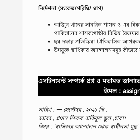
নির্দেশনা (সংকেত/পরিধি/ ধাপ)
আইয়ুব খানের সামরিক শাসন ও এর বিরুদ্ধে
পাকিস্তানের শাসকগােষ্ঠীর বিভিন্ন বৈষম্যের প্
ছয় দফার প্রতিক্রিয়া (ঐতিহাসিক আগরতল
উপযুক্ত স্বাধিকার আন্দোলনসমূহ কীভাবে বা
এসাইনমেন্ট সম্পর্কে প্রশ্ন ও মতামত জান
ইমেল :
assig
তারিখ : — সেপ্টেম্বর , ২০২১ খ্রি .
বরাবর , প্রধান শিক্ষক রাকিবুল স্কুল ,ঢাকা।
বিষয় : ‘স্বাধিকার আন্দোলন থেকে স্বাধীনতা যুদ্ধ’ – 