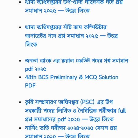
খাদ্য অধিদপ্তরের উপ-খাদ্য পরিদর্শক পদে প্রশ্ন
B
সমাধান ২০২৫ — উত্তর লিংক
C
S
P
খাদ্য অধিদপ্তরের সাঁট কাম কম্পিউটার
D
F
অপারেটর পদে প্রশ্ন সমাধান ২০২৫ — উত্তর
,
লিংক
অ্
যা
সি
জনতা ব্যাংক এর রুরাল ক্রেডিট পদের প্রশ্ন সমাধান
ও
রে
pdf ২০২৫
ন্স
48th BCS Preliminary & MCQ Solution
বি
সি
PDF
এ
স
প্রি
কৃষি সম্প্রসারণ অধিদপ্তর (PSC) এর উপ
লি
সহকারী পদের লিখিত ও নৈবিত্তিক পরীক্ষার full
মি
না
প্রশ্ন সমাধানের pdf ২০২৫
— উত্তর লিংক
রি
ডা
নার্সিং ভর্তি পরীক্ষা ২০২৪-২০২৫ সেশন প্রশ্ন
ই
সমাধান ২০২৫ — উত্তর লিংক
জে