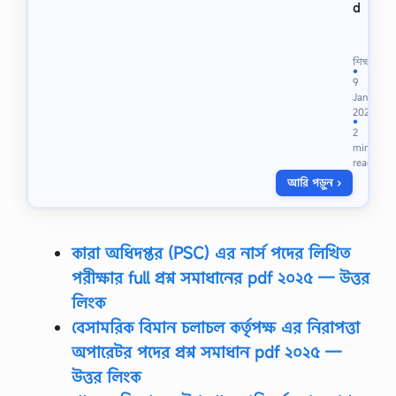
d
U
n
i
শিক্ষা
q
●
9
u
Jan
e
2022
B
●
2
C
min
S
read
P
আরি পড়ুন ›
r
e
l
i
m
কারা অধিদপ্তর (PSC) এর নার্স পদের লিখিত
i
পরীক্ষার full প্রশ্ন সমাধানের pdf ২০২৫ — উত্তর
n
a
লিংক
r
বেসামরিক বিমান চলাচল কর্তৃপক্ষ এর নিরাপত্তা
y
ডা
অপারেটর পদের প্রশ্ন সমাধান pdf ২০২৫ —
ই
উত্তর লিংক
জে
স্ট