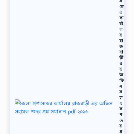
স
কে
র
কা
র্যা
ল
য়
রা
জ
বা
ড়ী
এ
র
অ
ফি
স
স
হা
য়
ক
প
দে
র
প্র