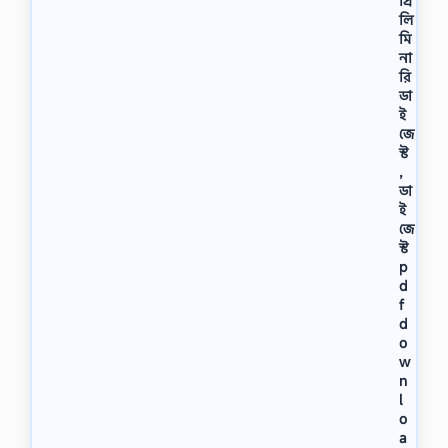
প্রি
লি
মি
না
রি
ডা
ই
জে
স্ট
,
ডা
ই
জে
স্ট
p
d
f
d
o
w
n
l
o
a