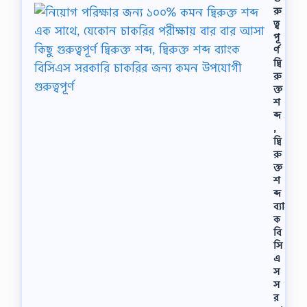
রু
ত্ব
পূ
র্ণ
দ্বি
রু
ক্ত
শ
ব্দ
,
দ্বি
রু
ক্ত
শ
ব্দ
ব্যাং
ক
বি
সি
এ
স
স
র