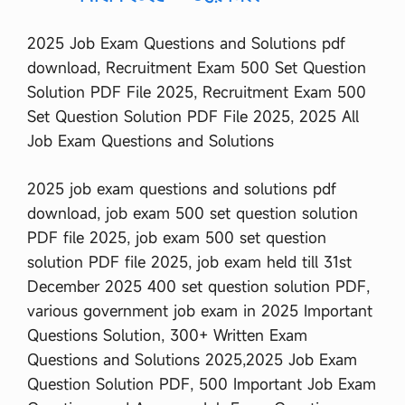
স্ট
P
2025 Job Exam Questions and Solutions pdf
D
F
download, Recruitment Exam 500 Set Question
,
Solution PDF File 2025, Recruitment Exam 500
৪
৪
Set Question Solution PDF File 2025, 2025 All
ত
Job Exam Questions and Solutions
ম
বি
সি
2025 job exam questions and solutions pdf
এ
download, job exam 500 set question solution
স
প্রি
PDF file 2025, job exam 500 set question
লি
solution PDF file 2025, job exam held till 31st
মি
না
December 2025 400 set question solution PDF,
রি
various government job exam in 2025 Important
…
Questions Solution, 300+ Written Exam
Questions and Solutions 2025,2025 Job Exam
Question Solution PDF, 500 Important Job Exam