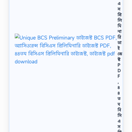
এ
স
প্রি
লি
মি
না
রি
ডা
ই
জে
স্ট
P
D
F
,
৪
৪
ত
ম
বি
সি
এ
স