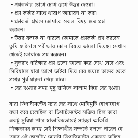
•প্রশ্নকর্তার চোখে চোখ রেখে উত্তর দেওয়া।
ব
স্থা
•প্রশ্ন কর্তার সাথে খারাপ আচারন না করা।
প
•প্রশ্নকর্তা প্রথমে তোমাকে সকল বিষয় হতে প্রশ্ন
ক
তু
করবেন।
ল
•উত্তর বলতে না পারলে তোমাকে প্রশ্নকর্তা প্রশ্ন করবেন
না
মূ
তুমি ফাইনাল পরীক্ষায় কোন বিষয়ে ভালো দিয়েছ। সেখান
ল
থেকেই তোমাকে প্রশ্ন করবেন।
ক
আ
•সুতরাং পরিক্ষার প্রশ্ন গুলো ভালো করে দেখে নেবে এবং
লো
সিরিয়ালে যারা আগে ভাইবা দিয়ে বের হয়েছে তাদের থেকে
চ
না
প্রশ্নের পূর্ব ধারনা পেয়ে যাবে।
,
•বের হওয়ার সময় মৃদু হাসিতে সালাম দিয়ে বের হওয়া।
ব্য
ব
স্থা
যারা ডিপার্টমেন্টের স্যার দের সাথে মোটামুটি যোগাযোগ
প
ক
রক্ষা করে চলেছিল বা ডিপার্টমেন্টের সক্রিয় ছিল তারা
…
একটু সুবিধা পাবে স্বাভাবিকভাবেই স্যাররা অতিথি
শিক্ষকদের কাছে সেই শিক্ষার্থীর সম্পর্কে বলতে পারেন যে
‘স্যার এই ছেলেটা/ মেয়েটা ডিপার্টমেন্টের একজন সক্রিয়