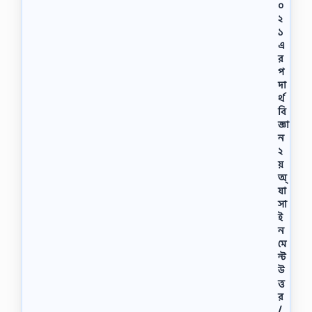
০
২
১
এ
র
প
দা
র্থ
বি
জ্ঞা
ন
২
য়
অ্
যা
সা
ই
ন
মে
ন্ট
উ
ত্ত
র
/