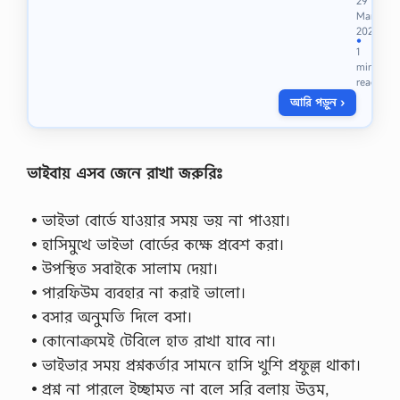
29
ব
Mar
স্থা
2023
প
●
1
ক
min
পা
read
র্থ
আরি পড়ুন ›
ক্য
,
নে
তা
v
ভাইবায় এসব জেনে রাখা জরুরিঃ
s
ব্য
•ভাইভা বোর্ডে যাওয়ার সময় ভয় না পাওয়া।
ব
স্থা
•হাসিমুখে ভাইভা বোর্ডের কক্ষে প্রবেশ করা।
প
•উপস্থিত সবাইকে সালাম দেয়া।
ক
পা
•পারফিউম ব্যবহার না করাই ভালো।
র্থ
•বসার অনুমতি দিলে বসা।
ক্য
,
•কোনোক্রমেই টেবিলে হাত রাখা যাবে না।
নে
•ভাইভার সময় প্রশ্নকর্তার সামনে হাসি খুশি প্রফুল্ল থাকা।
তা
ও
•প্রশ্ন না পারলে ইচ্ছামত না বলে সরি বলায় উত্তম,
ব্য