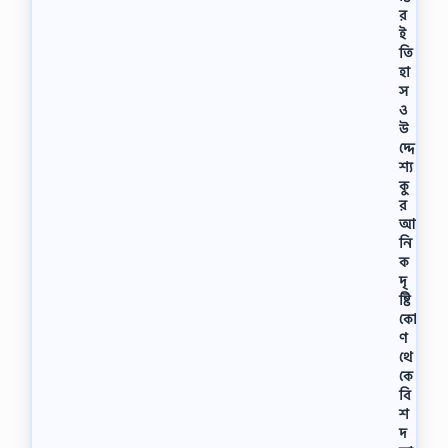
র
ই
তি
হা
স
ও
উ
দ্দে
শ্য
কু
র
আ
নি
ক
দৃ
ষ্টি
কো
ণ
থে
কে
বি
শ
দ