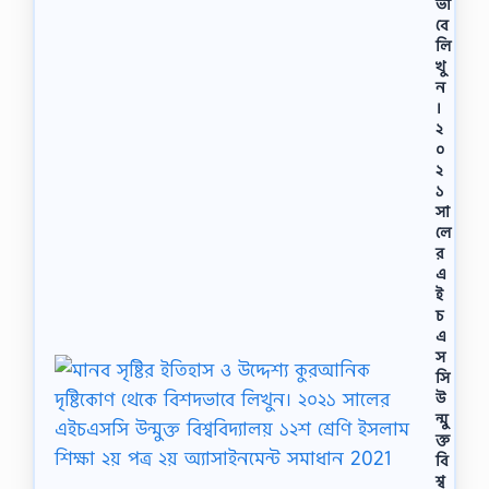
ভা
বে
লি
খু
ন
।
২
০
২
১
সা
লে
র
এ
ই
চ
এ
স
সি
উ
ন্মু
ক্ত
বি
শ্ব