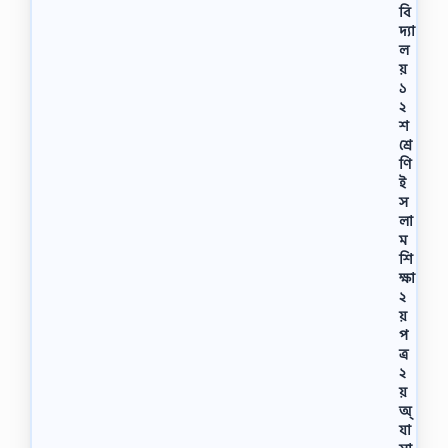
বি
দ্যা
ল
য়
১
২
শ
শ্রে
ণি
ই
স
লা
ম
শি
ক্ষা
২
য়
প
ত্র
২
য়
অ্
যা