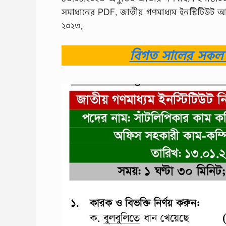
সমাধানের PDF, জাতীয় গণমাধ্যম ইনস্টিটিউট অফিস
২০২৩,
বিগত সালের সকল ন