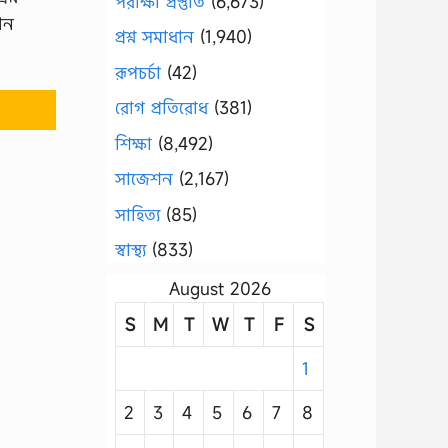
পরীক্ষা প্রস্তুতি
(6,673)
ান
প্রশ্ন সমাধান
(1,940)
রূপচর্চা
(42)
রোগ প্রতিরোধ
(381)
শিক্ষা
(8,492)
সাজেশন
(2,167)
সাহিত্য
(85)
স্বাস্থ্য
(833)
August 2026
S
M
T
W
T
F
S
1
2
3
4
5
6
7
8