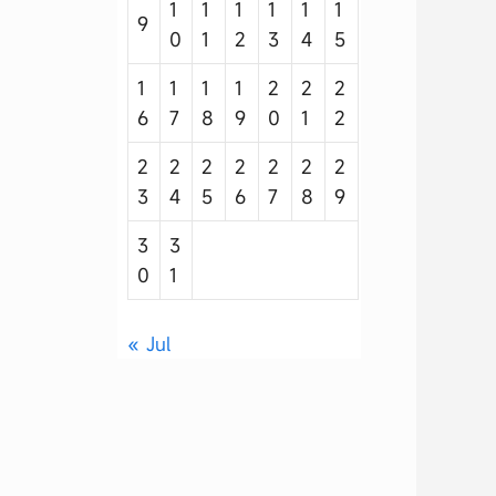
1
1
1
1
1
1
9
0
1
2
3
4
5
1
1
1
1
2
2
2
6
7
8
9
0
1
2
2
2
2
2
2
2
2
3
4
5
6
7
8
9
3
3
0
1
« Jul