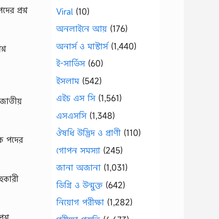
র প্রশ্ন
Viral
(10)
অনলাইনে আয়
(176)
অনার্স ও মাস্টার্স
(1,440)
্ন
ই-সার্ভিস
(60)
ইসলাম
(542)
এইচ এস সি
(1,561)
,জাতীয়
এসএসসি
(1,348)
ঔষধি উদ্ভিদ ও প্রাণী
(110)
িক পদের
গোপন সমস্যা
(245)
জানা অজানা
(1,031)
হকারী
ডিগ্রি ও উন্মুক্ত
(642)
নিয়োগ পরীক্ষা
(1,282)
শ্ন