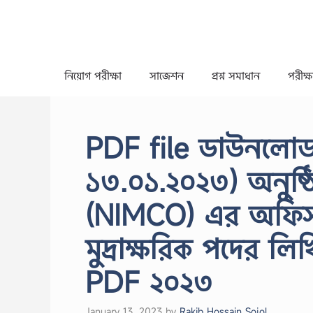
Skip
to
content
নিয়োগ পরীক্ষা
সাজেশন
প্রশ্ন সমাধান
পরীক্ষা
PDF file ডাউনলো
১৩.০১.২০২৩) অনুষ্ঠ
(NIMCO) এর অফিস 
মুদ্রাক্ষরিক পদের লিখ
PDF ২০২৩
January 13, 2023
by
Rakib Hossain Sojol