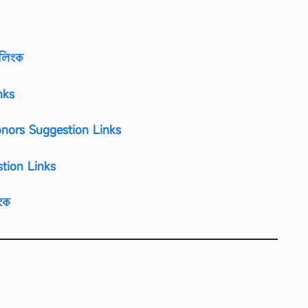
 লিংক
nks
nors Suggestion Links
tion Links
ংক