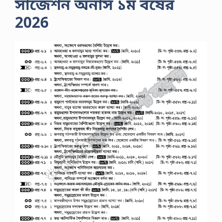
সাজেশন অনার্স ১ম বর্ষের
প
হা
2026
র
দি
তে
আ
লো
চ
না
য়
ব
সে
ন
আ
ও
য়া
মী
…