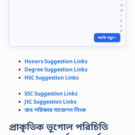
চ
m
নে
in
র
r
প
e
র
a
দে
d
শ
আরি পড়ুন ›
বা
সী
কে
এ
Honors Suggestion Links
ক
Degree Suggestion Links
টি
স
HSC Suggestion Links
র্ব
জ
ন
SSC Suggestion Links
গ্রা
JSC Suggestion Links
হ্য
শা
জব পরিক্ষার সাজেশন লিংক
স
ন
ত
প্রাকৃতিক ভূগোল পরিচিতি
ন্ত্র
উ