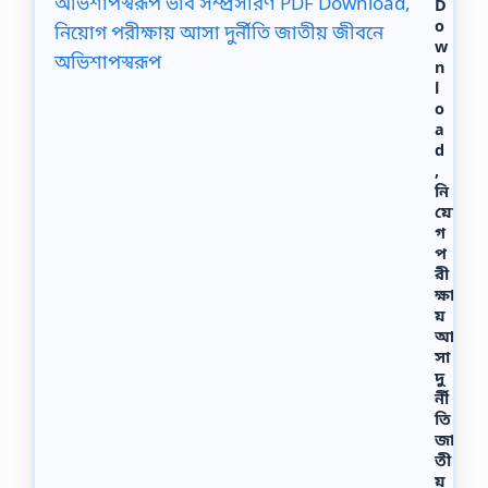
D
o
w
n
l
o
a
d
,
নি
য়ো
গ
প
রী
ক্ষা
য়
আ
সা
দু
র্নী
তি
জা
তী
য়