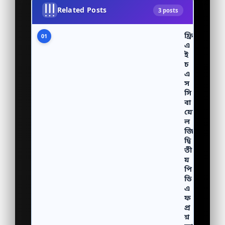
Related Posts
3 posts
ফ্রি
01
এ
ই
চ
এ
স
সি
বা
য়ো
ল
জি
দ্বি
তী
য়
পি
ডি
এ
ফ
প্র
শ্ন