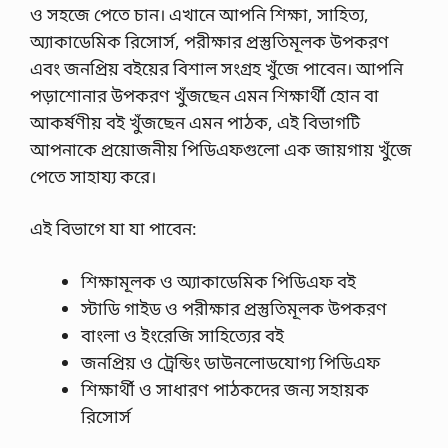
ও সহজে পেতে চান। এখানে আপনি শিক্ষা, সাহিত্য,
অ্যাকাডেমিক রিসোর্স, পরীক্ষার প্রস্তুতিমূলক উপকরণ
এবং জনপ্রিয় বইয়ের বিশাল সংগ্রহ খুঁজে পাবেন। আপনি
পড়াশোনার উপকরণ খুঁজছেন এমন শিক্ষার্থী হোন বা
আকর্ষণীয় বই খুঁজছেন এমন পাঠক, এই বিভাগটি
আপনাকে প্রয়োজনীয় পিডিএফগুলো এক জায়গায় খুঁজে
পেতে সাহায্য করে।
এই বিভাগে যা যা পাবেন:
শিক্ষামূলক ও অ্যাকাডেমিক পিডিএফ বই
স্টাডি গাইড ও পরীক্ষার প্রস্তুতিমূলক উপকরণ
বাংলা ও ইংরেজি সাহিত্যের বই
জনপ্রিয় ও ট্রেন্ডিং ডাউনলোডযোগ্য পিডিএফ
শিক্ষার্থী ও সাধারণ পাঠকদের জন্য সহায়ক
রিসোর্স