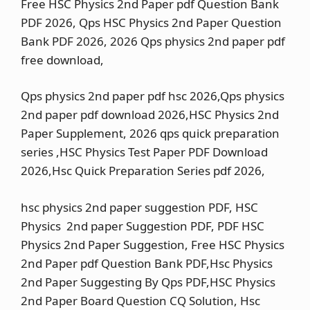
Free HSC Physics 2nd Paper pdf Question Bank
M
a
PDF 2026, Qps HSC Physics 2nd Paper Question
t
Bank PDF 2026, 2026 Qps physics 2nd paper pdf
h
2
free download,
n
d
Qps physics 2nd paper pdf hsc 2026,Qps physics
P
a
2nd paper pdf download 2026,HSC Physics 2nd
p
Paper Supplement, 2026 qps quick preparation
e
r
series ,HSC Physics Test Paper PDF Download
…
2026,Hsc Quick Preparation Series pdf 2026,
hsc physics 2nd paper suggestion PDF, HSC
Physics 2nd paper Suggestion PDF, PDF HSC
Physics 2nd Paper Suggestion, Free HSC Physics
2nd Paper pdf Question Bank PDF,Hsc Physics
2nd Paper Suggesting By Qps PDF,HSC Physics
2nd Paper Board Question CQ Solution, Hsc