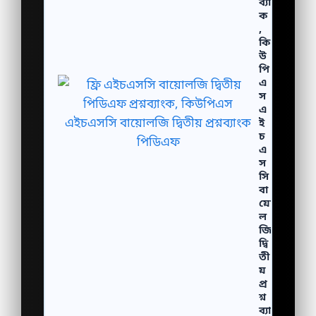
ব্যাং
ক
,
কি
উ
পি
এ
স
এ
ই
চ
এ
স
সি
বা
য়ো
ল
জি
দ্বি
তী
য়
প্র
শ্ন
ব্যাং