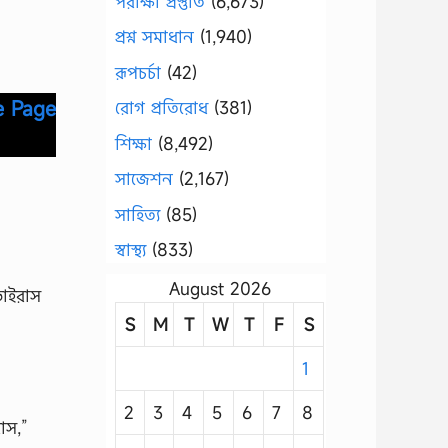
পরীক্ষা প্রস্তুতি
(6,673)
প্রশ্ন সমাধান
(1,940)
রূপচর্চা
(42)
e Page
রোগ প্রতিরোধ
(381)
শিক্ষা
(8,492)
সাজেশন
(2,167)
সাহিত্য
(85)
স্বাস্থ্য
(833)
August 2026
ভাইরাস
S
M
T
W
T
F
S
1
2
3
4
5
6
7
8
াস,”