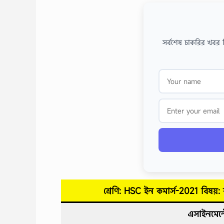
সর্বশেষ চাকরির খবর 
শ্রেণি: HSC ইন কমার্স-2021 বিষয়:
এসাইনমেন্