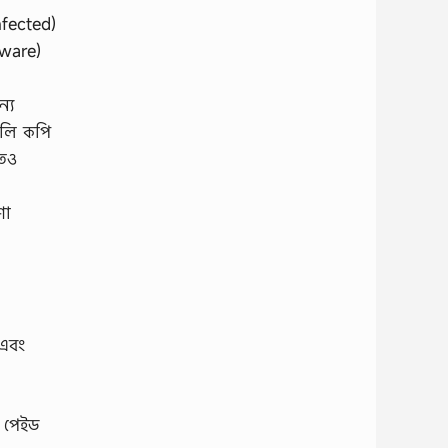
nfected)
dware)
্য
ুলি কপি
তেও
শা
 এবং
া পেইড