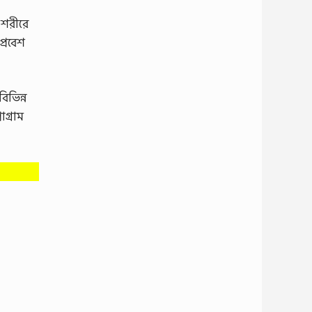
 শরীরে
্রবেশ
িভিন্ন
গ্রাম