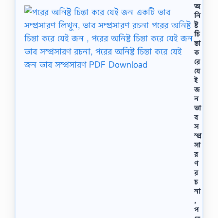
অ
নি
ষ্ট
চি
ন্তা
ক
রে
যে
ই
জ
ন
ভা
ব
স
ম্প্র
সা
র
ণ
র
চ
না
,
প