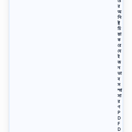
রে
র
অ
নি
ষ্ট
চি
ন্তা
ক
রে
যে
ই
জ
ন
ভা
ব
স
ম্প্র
সা
র
ণ
P
D
F
D