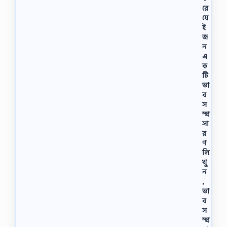
রে
যে
ই
জ
ন
এ
ক
টি
ভা
ব
স
ম্প্র
সা
র
ণ
লি
খু
ন
,
ভা
ব
স
ম্প্র