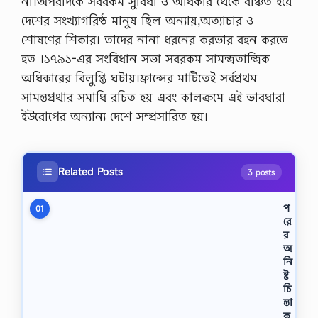
না।অপরদিকে সবরকম সুবিধা ও অধিকার থেকে বঞ্চিত হয়ে
দেশের সংখ্যাগরিষ্ঠ মানুষ ছিল অন্যায়,অত্যাচার ও
শোষণের শিকার। তাদের নানা ধরনের করভার বহন করতে
হত ।১৭৯১-এর সংবিধান সভা সবরকম সামন্ত্ৰতান্ত্রিক
অধিকারের বিলুপ্তি ঘটায়।ফ্রান্সের মাটিতেই সর্বপ্রথম
সামন্তপ্রথার সমাধি রচিত হয় এবং কালক্রমে এই ভাবধারা
ইউরোপের অন্যান্য দেশে সম্প্রসারিত হয়।
Related Posts
3 posts
প
01
রে
র
অ
নি
ষ্ট
চি
ন্তা
ক