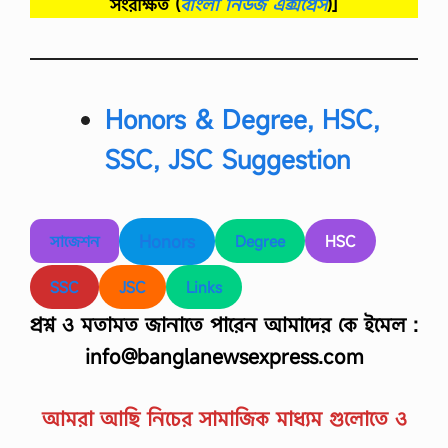
সংরক্ষিত
(
বাংলা নিউজ এক্সপ্রেস
)]
ন্টে
t
র
i
o
ক্র
n
ম
,
:
Z
Honors & Degree, HSC,
o
নি
o
র্ধা
SSC, JSC Suggestion
l
রি
o
ত
g
কা
y
জ
…
-
Honors
সাজেশন
Degree
HSC
৩
এ্
SSC
JSC
Links
যা
সা
প্রশ্ন ও মতামত জানাতে পারেন আমাদের কে ইমেল :
ই
ন
info@banglanewsexpress.com
মে
ন্ট
/
আমরা আছি নিচের সামাজিক মাধ্যম গুলোতে ও
নি
র্ধা