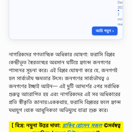
ম
Dec
o
,
2020
o
●
l
2
বি
o
min
ষ
g
read
য়
y
আরি পড়ুন ›
:
5
গ
t
নি
h
ত
P
,
নাগরিকদের গণতান্ত্রিক অধিকার ঘোষণা: ফরাসি বিপ্লব
a
৬
p
কেন্দ্রীভূত স্বৈরতন্ত্রের অবসান ঘটিয়ে ফ্রান্সে জনগণের
ষ্ঠ
e
এ
শাসনের সূচনা করে। এই বিপ্লব ঘোষণা করে যে, জনগণই
r
সা
F
হল সার্বভৌম ক্ষমতার উৎস। জনগণের সার্বভৌমত্ব ও
ই
i
ন
জনগণের ইচ্ছাই আইন— এই দুটি আদর্শের ওপর সর্বাধিক
n
মে
a
গুরুত্ব আরোপিত হয় এবং নাগরিকদের এই সব অধিকারের
ন্ট
l
এ্
প্রতি স্বীকৃতি জানায়।এককথায়, ফরাসি বিপ্লবের ফলে ফ্রান্স
S
যা
u
মধ্যযুগ থেকে আধুনিকতা অভিমুখে যাত্রা শুরু করে।
সা
g
ই
g
ন
[ বি:দ্র: নমুনা উত্তর দাতা:
রাকিব হোসেন সজল
©সর্বস্বত্ব
e
মে
s