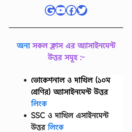
রি
Google
YouTube
Facebook
Twitter
ত
কা
জ
:
প্র
শ্ন
-
অন্য
সকল ক্লাস এর অ্যাসাইনমেন্ট
০
১
:
উত্তর সমূহ :-
তাে
মা
র
ভোকেশনাল ও দাখিল (১০ম
গ
ণি
শ্রেণির) অ্যাসাইনমেন্ট উত্তর
ত
ব
লিংক
ই
য়ে
র
SSC ও দাখিল এসাইনমেন্ট
দৈ
র্ঘ্যে
উত্তর
লিংক
র