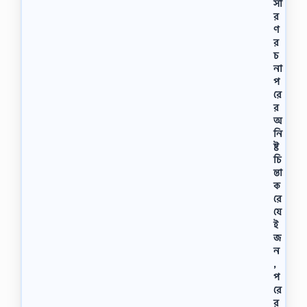
সা
র
ণ
র
চ
না
প
রে
র
অ
নি
ষ্ট
চি
ন্তা
ক
রে
যে
ই
জ
ন
,
প
রে
র