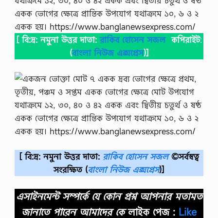
রে
র
উ
ত্ত
[ বি:দ্র: নমুনা উত্তর দাতা:
রাকিব হোসেন সজল
কপিরাইট
:
র
(
বাংলা নিউজ এক্সপ্রেস
)]
2
0
2
1
এ
সা
ই
ন
মে
ন্টে
র
…
[ বি:দ্র: নমুনা উত্তর দাতা:
রাকিব হোসেন সজল
©সর্বস্বত্ব
সংরক্ষিত
(
বাংলা নিউজ এক্সপ্রেস
)]
এসাইনমেন্ট সম্পর্কে যে কোন প্রশ্ন আপনার মতামত
জানাতে পারেন আমাদের কে
লাইক পেজ :
Like