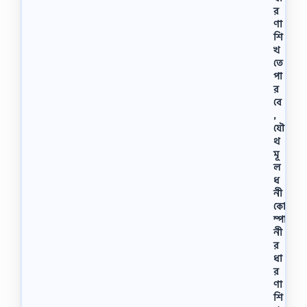
র
ণা
শি
খ
তে
পা
র
বে
,
যৌ
থ
মূ
ল
ধ
নী
কো
ম্পা
নী
র
ধা
র
ণা
শি