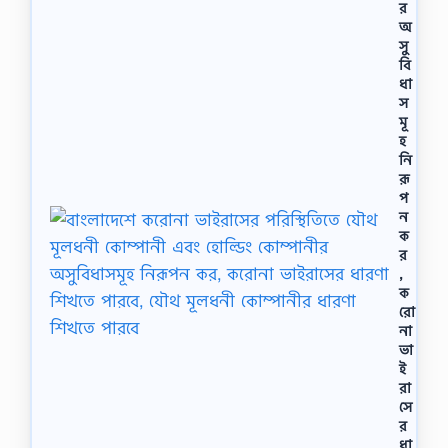
র
ম্যা
অ
ল
সু
…
বি
ধা
স
মূ
হ
নি
রূ
প
ন
ক
র
,
ক
রো
না
ভা
ই
রা
সে
র
ধা