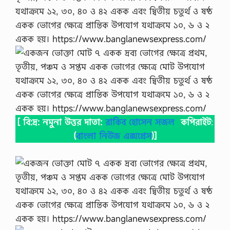
[ বি:দ্র: নমুনা উত্তর দাতা:
রাকিব হোসেন সজল
কপিরাইট
:
(
বাংলা নিউজ এক্সপ্রেস
)]