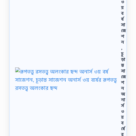
৩
য়
ব
র্ষ
সা
জে
শ
ন
,
চূ
ড়া
ন্ত
সা
জে
শ
ন
অ
না
র্স
৩
য়
ব
র্ষে
র