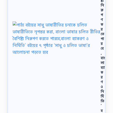
ষ্ট্য
নি
রূ
প
ণ
ক
র
তে
পা
র
বে
,
বাং
লা
ব্যা
ক
র
ণ
ও
নি
র্মি
তি
’
ব