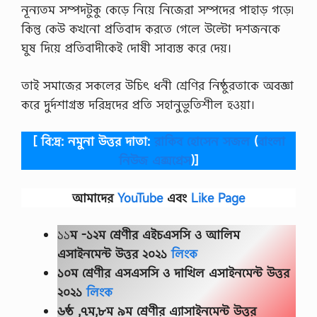
নূন্যতম সম্পদটুকু কেড়ে নিয়ে নিজেরা সম্পদের পাহাড় গড়ে৷
কিন্তু কেউ কখনো প্রতিবাদ করতে গেলে উল্টো দশজনকে
ঘুষ দিয়ে প্রতিবাদীকেই দোষী সাব্যস্ত করে দেয়।
তাই সমাজের সকলের উচিৎ ধনী শ্রেণির নিষ্ঠুরতাকে অবজ্ঞা
করে দুর্দশাগ্রস্ত দরিদ্রদের প্রতি সহানুভুতিশীল হওয়া।
[ বি:দ্র: নমুনা উত্তর দাতা:
রাকিব হোসেন সজল
(
বাংলা
নিউজ এক্সপ্রেস
)]
আমাদের
YouTube
এবং
Like Page
১১
ম -১২ম শ্রেণীর
এইচএসসি ও আলিম
এসাইনমেন্ট উত্তর ২০২১
লিংক
১০ম শ্রেণীর এসএসসি ও দাখিল এসাইনমেন্ট উত্তর
২০২১
লিংক
৬ষ্ঠ ,৭ম,৮ম ৯ম শ্রেণীর এ্যাসাইনমেন্ট উত্তর