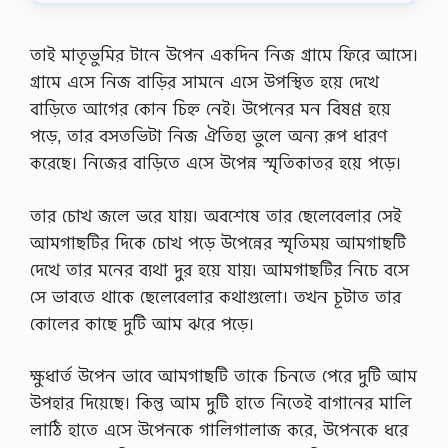
l
লে
a
।
n
খু
তাই মাতৃভুমির টানে উপেন একদিন নিজ গ্রামে ফিরে আসে।
e
চ
গ্রামে এসে নিজ বাড়ির সামনে এসে উপস্থিত হয়ে দেখে
w
রা
s
ন
বাড়িতে আগের কোন চিহ্ন নেই। উপেনের মন বিষণ্ণ হয়ে
e
গ
পড়ে, তার বসতভিটা নিজ ঐতিহ্য ভুলে অন্য রূপ ধারণ
x
দা
p
ন
করেছে। নিজের বাড়িতে এসে উপেন্ন স্মৃতিকাতর হয়ে পড়ে।
r
ব
e
ই
s
তার চোখ জলে ভরে যায়৷ অবশেষে তার ছেলেবেলার সেই
ক
s
ত
আমগাছটির দিকে চোখ পড়ে উপেন্নের স্মৃতিময় আমগাছটি
.
প্র
c
দেখে তার মনের ব্যথা দুর হয়ে যায়৷ আমগাছটির নিচে বসে
কা
o
র
সে ভাবতে থাকে ছেলেবেলার কথাগুলো। তখন চূটাত তার
m
ও
/
কোলের কাছে দুটি আম ঝরে পড়ে।
কি
…
কি
…
ক্ষুধার্ত উপেন ভাবে আমগাছটি তাকে চিনতে পেরে দুটি আম
উপহার দিয়েছে। কিন্তু আম দুটি হাতে নিতেই বাগানের মালি
লাঠি হাতে এসে উপেনকে গালিগালাজ করে, উপেনকে ধরে