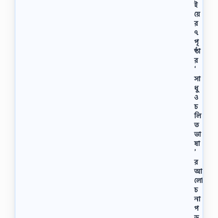
ই
য়ে
র
৭
পৃ
ষ্ঠা
র
‘
সা
ধু
ও
চ
লি
ত
ভা
ষা
’
র
আ
লো
চ
না
প
ড়