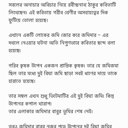
সবলের অনাচার অবিচার নিয়ে রবীন্দ্রনাথ ঠাকুর কবিতাটি
লিখেছেন৷ এই কবিতায় গরীব শ্রেণীর অসহায়ত্বের দিক
ফুটিয়ে তোলা হয়েছে।
এখানে একটি লোকের জমি জোর করে জমিদার – এর
দখলে নেওয়ার ঘটনা অতি নিপুণভাবে কবিতার ছন্দে বলা
হয়েছে৷
গরিব কৃষক উপেন একজন প্রান্তিক কৃষক৷ তার যে জমিজমা
ছিল তার মধ্যে দুই বিঘা জমি ছাড়া সবই ধাণের দায়ে তাকে
হারাতে হয়েছে।
তার সম্বল এখন শুধু ভিটেমাটির এই দুই বিঘা জমি৷ কিন্তু
উপেনের কপাল খারাপ৷
তার এলাকার জমিদার বাবুর ভুমির শেষ নেই।
তবুও জমিদার বাবুর নজর পড়ে উপেনের দুই বিঘা জমির