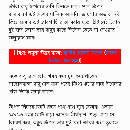
উপর৷ বাবু উপেন্নের জমি কিনতে চান। শুনে উপেন
বলে,রাজা এই দেশের মালিক আপনি, জায়গার অভাব নেই
কিন্তু আমার এই জায়গাটি ছাড়া মরার মতো ঠাঁই নেই উপেন
দুই হাত জোড় করে বাবুর কাছে ভিটেটা কেড়ে না নেওয়ার
অনুরোধ করে৷
[ বি:দ্র: নমুনা উত্তর দাতা:
রাকিব হোসেন সজল
(
বাংলা
নিউজ এক্সপ্রেস
)]
এতে বাবু রেগে চোখ গমর করে চুপ করে থাকেন৷
নাছোড়বান্দা বাবু দেড় মাস পরেই মিথ্যে ঋণের দায়ে উপেনের
প্রতি ডিক্রি জারি করেন।
উপেন নিজের ভিটে ছেড়ে পথে পথে ঘুরে বেড়ায়৷ এভাবে
৯৫/৯৬ বছর কেটে যায়৷ অনেক তীর্থস্থান, শহর, গ্রাম সে
বিচরণ করে, তবুও উপেন তার দুই বিঘা জমির কথা ভুলতে