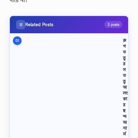
পারে না।
Related Posts
3 posts
রূ
01
প
ত
ত্ত্ব
র
স
ত
ত্ত্ব
অ
লং
কা
র
ছ
ন্দ
অ
না
র্স