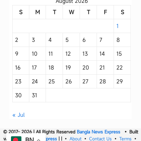
August 2026
S
M
T
W
T
F
S
1
2
3
4
5
6
7
8
9
10
11
12
13
14
15
16
17
18
19
20
21
22
23
24
25
26
27
28
29
30
31
« Jul
© 2017- 2026 | All Rights Reserved
Bangla News Express
• Built
with
Bangla News Express
|
|
•
About
•
Contact Us
•
Terms
•
BN