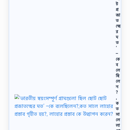
ট
প্র
জা
ত
ন্ত্রে
র
ম
ত
’
–
কে
ব
লে
ছি
লে
ন
?
,
ক
ত
সা
লে
লা