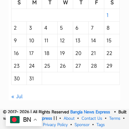
S
M
T
W
T
F
S
1
2
3
4
5
6
7
8
9
10
11
12
13
14
15
16
17
18
19
20
21
22
23
24
25
26
27
28
29
30
31
« Jul
© 2017- 2026 | All Rights Reserved
Bangla News Express
• Built
with
Bangla News Express
|
|
•
About
•
Contact Us
•
Terms
•
BN
DMCA
•
Privacy Policy
•
Sponsor
•
Tags