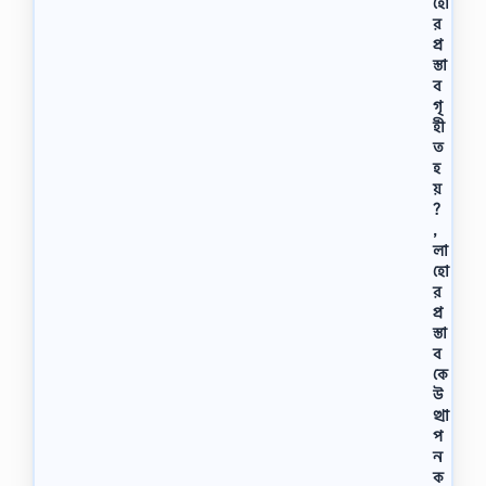
হো
র
প্র
স্তা
ব
গৃ
হী
ত
হ
য়
?
,
লা
হো
র
প্র
স্তা
ব
কে
উ
ত্থা
প
ন
ক