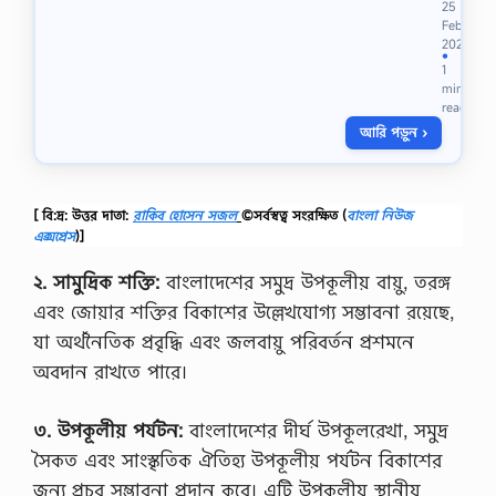
O
25
-
Feb
R
তা
2021
D
র
●
e
1
প
g
min
র
r
read
স্ব
e
আরি পড়ুন ›
র্গী
e
য়
…
দূ
ত
[ বি:দ্র: উত্তর দাতা:
রাকিব হোসেন সজল
©সর্বস্বত্ব সংরক্ষিত
(
বাংলা নিউজ
পূ
র্বে
এক্সপ্রেস
)]
যে
টা
২. সামুদ্রিক শক্তি:
বাংলাদেশের সমুদ্র উপকূলীয় বায়ু, তরঙ্গ
কা
এবং জোয়ার শক্তির বিকাশের উল্লেখযোগ্য সম্ভাবনা রয়েছে,
ও
য়া
যা অর্থনৈতিক প্রবৃদ্ধি এবং জলবায়ু পরিবর্তন প্রশমনে
লা
অবদান রাখতে পারে।
ছি
ল
,
৩. উপকূলীয় পর্যটন:
বাংলাদেশের দীর্ঘ উপকূলরেখা, সমুদ্র
তা
হা
সৈকত এবং সাংস্কৃতিক ঐতিহ্য উপকূলীয় পর্যটন বিকাশের
র
জন্য প্রচুর সম্ভাবনা প্রদান করে। এটি উপকূলীয় স্থানীয়
কা