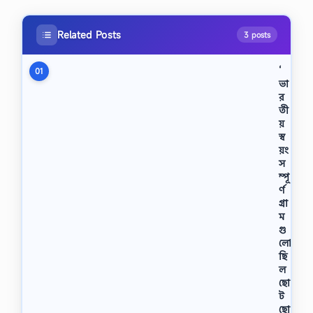
Related Posts
3 posts
‘
01
ভা
র
তী
য়
স্ব
য়ং
স
ম্পূ
র্ণ
গ্রা
ম
গু
লো
ছি
ল
ছো
ট
ছো