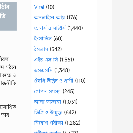
োঠার
Viral
(10)
ুতি
অনলাইনে আয়
(176)
অনার্স ও মাস্টার্স
(1,440)
ই-সার্ভিস
(60)
ইসলাম
(542)
বিরল
এইচ এস সি
(1,561)
ব্দ গঠনে
এসএসসি
(1,348)
ন্ত্রে ও
ঔষধি উদ্ভিদ ও প্রাণী
(110)
 রাজনীতি
গোপন সমস্যা
(245)
জানা অজানা
(1,031)
াসাশ্রিত
ডিগ্রি ও উন্মুক্ত
(642)
। তার
নিয়োগ পরীক্ষা
(1,282)