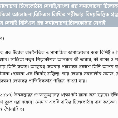
মালোচনা চিলেকোঠার সেপাই,বাংলা গ্রন্থ সমালোচনা চিলেক
্থকতা আলোচনা,বিসিএস লিখিত পরীক্ষার বিষয়ভিত্তিক প্রস্ত
র সেপাই বিসিএস গ্রন্থ সমালোচনা,চিলেকোঠার সেপাই
৭)
ে এক উত্তাল রাজনৈতিক ও সামাজিক ডামাডােলের মধ্যে বিশিষ্ট ও 
থান। সাহিত্যে নতুন শিল্পকৌশল আনয়নে কী ভাষায়, কী বাক্যে ও শ
ায় তিনি স্বতন্ত্র। আত্মমগ্ন চেতনার পরাবাস্তব প্রকাশে তিনি আপন স্বাত
র সীমানা পেরুনাে এক নির্মোহ ব্যক্তিত্ব। তার লেখায় সমকালীন সমাজ,
েক্ষণে লেখকের প্রাতিস্বিকতার পরিচয় পাওয়া যায়।
৯৮৭) ঊনসত্তরের গণঅভ্যুত্থানের প্রেক্ষাপটে রচনা করা হয়েছে। ইতিহ
সাথে তুলে ধরা হয়েছে। ওসমান একটি বাড়ির চিলেকোঠায় বাস করতেন
েছেন ঔপন্যাসিক।