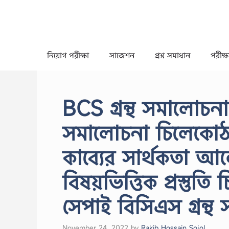
Skip
to
content
নিয়োগ পরীক্ষা
সাজেশন
প্রশ্ন সমাধান
পরীক্ষা
BCS গ্রন্থ সমালোচনা
সমালোচনা চিলেকোঠা
কাব্যের সার্থকতা আ
বিষয়ভিত্তিক প্রস্তু
সেপাই বিসিএস গ্রন্
November 24, 2022
by
Rakib Hossain Sojol