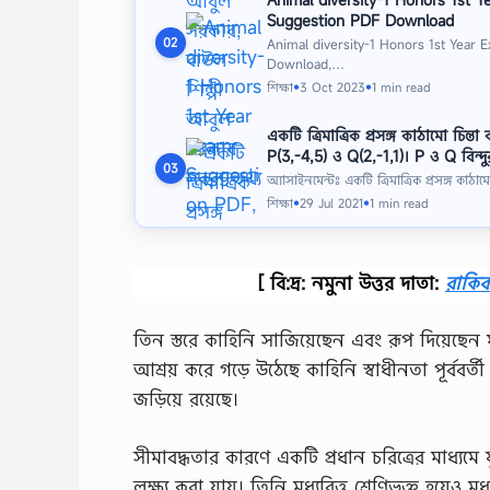
Suggestion PDF Download
02
Animal diversity-1 Honors 1st Year
Download,…
শিক্ষা
3 Oct 2023
1 min read
●
●
একটি ত্রিমাত্রিক প্রসঙ্গ কাঠামাে চিন্তা
P(3,-4,5) ও Q(2,-1,1)। P ও Q বিন্দু
03
অ্যাসাইনমেন্টঃ একটি ত্রিমাত্রিক প্রসঙ্গ কাঠামা
শিক্ষা
29 Jul 2021
1 min read
●
●
[ বি:দ্র: নমুনা উত্তর দাতা:
রাকি
তিন স্তরে কাহিনি সাজিয়েছেন এবং রূপ দিয়েছেন
আশ্রয় করে গড়ে উঠেছে কাহিনি স্বাধীনতা পূর্ব
জড়িয়ে রয়েছে।
সীমাবদ্ধতার কারণে একটি প্রধান চরিত্রের মাধ্যমে 
লক্ষ্য করা যায়। তিনি মধ্যবিত্ত শ্রেণিভুক্ত হয়েও