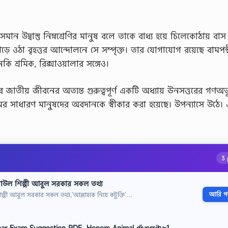
 উদ্বাস্তু নিম্নশ্রেণির মানুষ বলে তাকে বাধ্য হয়ে চিলেকোঠায় বা
়ে ওঠা বৃহত্তর আন্দোলনে সে সম্পৃক্ত। তার যােগাযােগ রয়েছে বামপন্
কি শ্রমিক, রিক্সাওয়ালার সঙ্গেও।
তীয় জীবনের অত্যন্ত গুরুত্বপূর্ণ একটি অধ্যায় ঊনসত্তরের গণঅভ্য
ের সাধারণ মানুষদের অবদানকে স্বীকার করা হয়েছে। উপন্যাসে উঠে।
3 
বাউল শিল্পী আবুল সরকার সকল তথ্য
আরি পড়
্পী আবুল সরকার সকল তথ্য,‘আল্লাহকে নিয়ে কটুক্তি’…
Year Exam Suggestion PDF, Honors Animal diversity-1