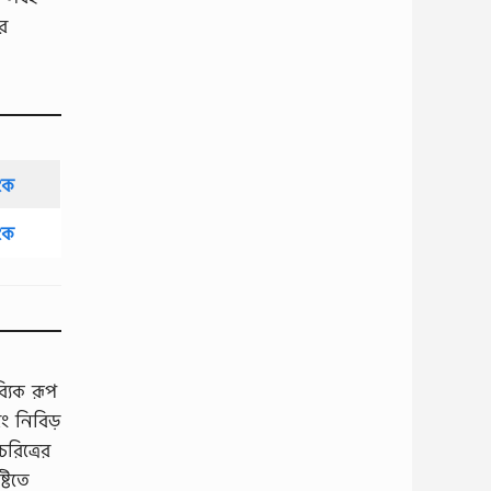
র
ংক
ংক
যিক রূপ
বং নিবিড়
রিত্রের
্টিতে