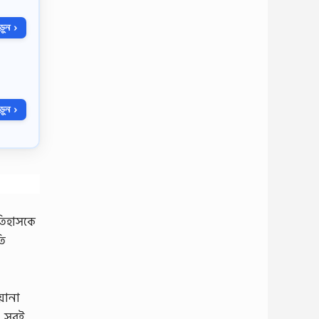
ুন ›
ুন ›
তিহাসকে
তি
য়ানা
তা সবই