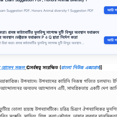
আরি পড়
 Exam Suggestion PDF, Honors Animal diversity-1 Suggestion PDF
 করাে। প্রসঙ্গ কাঠামােটির মূলবিন্দু সাপেক্ষে দুটি বিন্দুর অবস্থান যথাক্রমে
র অবস্থান ভেক্টরকে যথাক্রমে P ও Q দ্বারা নির্দেশ করাে
আরি পড়
ে চিন্তা করাে। প্রসঙ্গ কাঠামােটির মূলবিন্দু সাপেক্ষে দুটি বিন্দুর অবস্থান…
ব হোসেন সজল
©সর্বস্বত্ব সংরক্ষিত
(
বাংলা নিউজ এক্সপ্রেস
)]
 মহাকাব্যিক। উপন্যাসে। উপন্যাসের কাহিনি নিজস্ব গতিতে চলমান। ই
বর্তী আন্দোলনের অন্যতম আন্দোলন এটি, সামগ্রিকতায় একটি দেশ জা
ফুটিয়ে তােলা হয়েছে উপন্যাসটিকে। চরিত্র চিত্রণে ঔপন্যাসিকের মুনশি
 মধ্যবিত্ত সংস্কৃতি, সাহিত্য, শিল্প, কলা-কৌশল, ভাষার ব্যবহার মানসিক