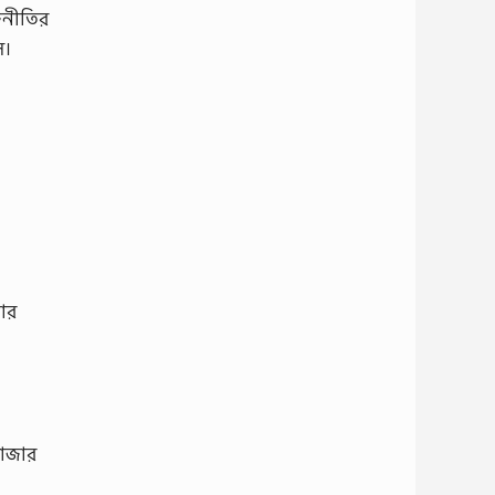
াজনীতির
স।