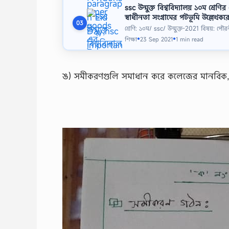
ssc উন্মুক্ত বিশ্ববিদ্যালয় ১০ম শ্
স্বাধীনতা সংগ্রামের পটভূমি উল্লেখক
03
শ্রেণি: ১০ম/ ssc/ উন্মুক্ত-2021 বিষয়: 
শিক্ষা
23 Sep 2021
1 min read
●
●
ঙ) সমীকরণগুলি সমাধান করে কলেজের মানবিক, ব্যবস