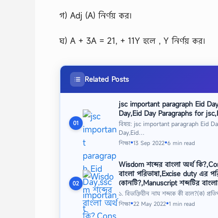
গ) Adj (A) নির্ণয় কর।
ঘ) A + 3A = 21, + 11Y হলে , Y নির্ণয় কর।
Related Posts
jsc important paragraph Eid Da
Day,Eid Day Paragraphs for jsc,
01
বিষয়: jsc important paragraph Eid D
Day,Eid…
শিক্ষা
13 Sep 2022
6 min read
●
●
Wisdom শব্দের বাংলা অর্থ কি?,C
বাংলা পরিভাষা,Excise duty এর পরি
কোনটি?,Manuscript শব্দটির বাংলা
02
১. বিভক্তিহীন নাম শব্দকে কী বলে?(ক) প্রত
শিক্ষা
22 May 2022
1 min read
●
●