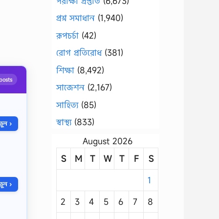
পরীক্ষা প্রস্তুতি
(6,673)
প্রশ্ন সমাধান
(1,940)
রূপচর্চা
(42)
রোগ প্রতিরোধ
(381)
শিক্ষা
(8,492)
posts
সাজেশন
(2,167)
সাহিত্য
(85)
স্বাস্থ্য
(833)
ুন ›
August 2026
S
M
T
W
T
F
S
1
ুন ›
2
3
4
5
6
7
8