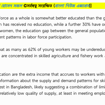
ব হোসেন সজল
©সর্বস্বত্ব সংরক্ষিত
(
বাংলা নিউজ এক্সপ্রেস
)]
force as a whole is somewhat better educated than the g
on has received no education, while a further 30% have o
 women, the education gap between the general populat
ent patterns in labor force participation.
hat as many as 62% of young workers may be underedu
re concentrated in skilled agriculture and fishery work 
cation are the extra income that accrues to workers with
 information about the supply and demand patterns for ski
st in Bangladesh, likely suggesting a combination of lim
elatively low quality of supply, at least in meeting emplo