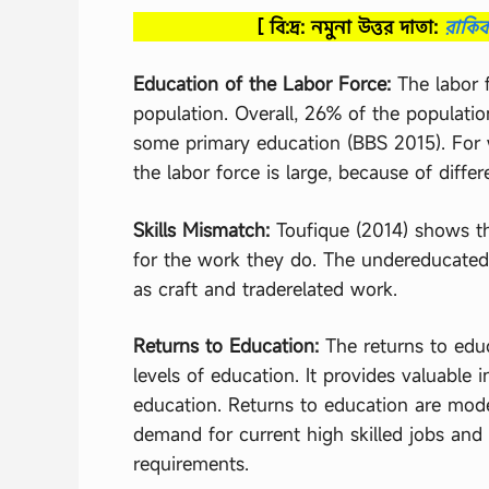
[ বি:দ্র: নমুনা উত্তর দাতা:
রাকি
Education of the Labor Force:
The labor 
population. Overall, 26% of the populati
some primary education (BBS 2015). For
the labor force is large, because of differ
Skills Mismatch:
Toufique (2014) shows t
for the work they do. The undereducated a
as craft and traderelated work.
Returns to Education:
The returns to edu
levels of education. It provides valuable
education. Returns to education are mode
demand for current high skilled jobs and r
requirements.