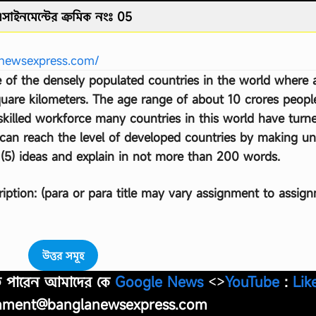
সাইনমেন্টের ক্রমিক নংঃ 05
newsexpress.com/
ne of the densely populated countries in the world where
square kilometers. The age range of about 10 crores people
skilled workforce many countries in this world have turn
an reach the level of developed countries by making uns
e (5) ideas and explain in not more than 200 words.
ription: (para or para title may vary assignment to assig
উত্তর সমূহ
াতে পারেন আমাদের কে
Google News
<>
YouTube
:
Lik
nment@banglanewsexpress.com