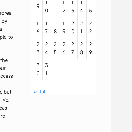
1
1
1
1
1
1
9
0
1
2
3
4
5
rores
. By
1
1
1
1
2
2
2
a
6
7
8
9
0
1
2
ple to
2
2
2
2
2
2
2
3
4
5
6
7
8
9
 the
3
3
our
0
1
Access
« Jul
, but
 TVET
reas
ore