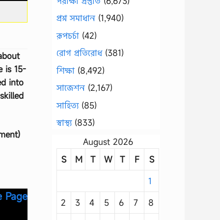
পরীক্ষা প্রস্তুতি
(6,673)
প্রশ্ন সমাধান
(1,940)
রূপচর্চা
(42)
রোগ প্রতিরোধ
(381)
 about
 is 15-
শিক্ষা
(8,492)
ed into
সাজেশন
(2,167)
killed
সাহিত্য
(85)
স্বাস্থ্য
(833)
nment)
August 2026
S
M
T
W
T
F
S
1
e Page
2
3
4
5
6
7
8