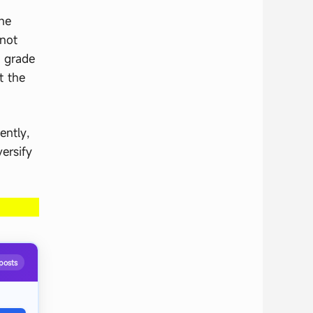
he
 not
f grade
t the
ently,
ersify
posts