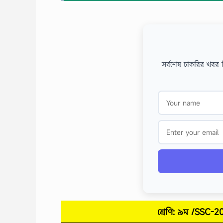
সর্বশেষ চাকরির খবর 
শ্রেণি: ৯ম /SSC-2