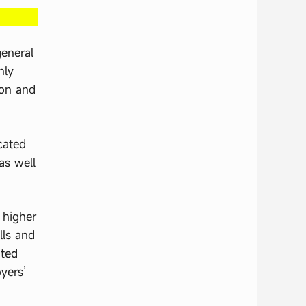
eneral
nly
ion and
cated
as well
 higher
lls and
ited
yers’