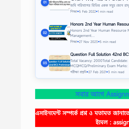
01
জমি পরিমাপের বিভিন্ন একক সমুহ জেনে রাখ
শিক্ষা
5 Feb 2022
1 min read
●
●
Honors 2nd Year Human Resou
Honors 2nd Year Human Resource 
02
Management…
শিক্ষা
27 Nov 2023
5 min read
●
●
Question Full Solution 42nd BC
Total Vacancy: 2000Total Candidate:
03
MCQMCQ/Preliminary Exam Marks
পরীক্ষা প্রস্তুতি
27 Feb 2021
3 min read
●
●
সবার আগে Assignm
এসাইনমেন্ট সম্পর্কে প্রশ্ন ও মতামত জান
ইমেল :
assig