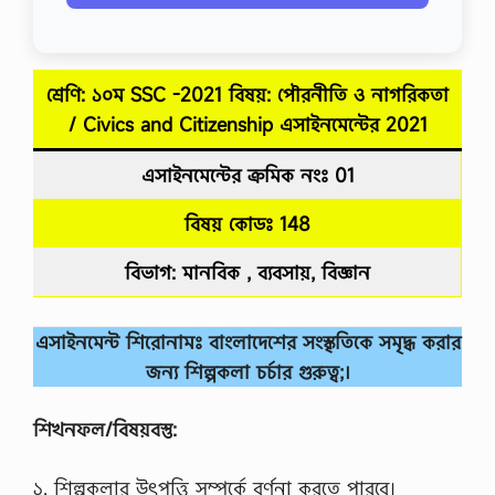
শ্রেণি: ১০ম SSC -2021 বিষয়: পৌরনীতি ও নাগরিকতা
/ Civics and Citizenship
এসাইনমেন্টের
2021
এসাইনমেন্টের ক্রমিক নংঃ 01
বিষয় কোডঃ 148
বিভাগ: মানবিক , ব্যবসায়, বিজ্ঞান
এসাইনমেন্ট শিরোনামঃ বাংলাদেশের সংস্কৃতিকে সমৃদ্ধ করার
জন্য শিল্পকলা চর্চার গুরুত্ব;।
শিখনফল/বিষয়বস্তু:
১. শিল্পকলার উৎপত্তি সম্পর্কে বর্ণনা করতে পারবে।