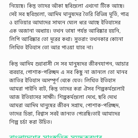
তি
b
নিয়েছে। কিন্তু তাদের আঁকা ছবিগুলাে এখনাে টিকে আছে।
র
a
আ
সেই সব ছবিগুলাে, আদিম মানুষদের তৈরি বিভিন্ন মূর্তি, পাত্র
n
রো
g
ও হাতিয়ার আমাদের সামনে মেলে ধরে আছে ইতিহাসের
এ
l
ক
এক অজানা অধ্যায়। তখন ভাষা পর্যন্ত আবিষ্কার হয়নি,
a
ধা
n
লিপি আবিষ্কার তাে দূরের কথা। সুতরাং তখনকার কোনাে
প
e
টি
লিখিত ইতিহাস তাে আর পাওয়া যাবে না।
w
ন
s
জা
e
কিন্তু আদিম গুহাবাসী সে সব মানুষদের জীবনযাপন, আচার
ত
x
ই
p
ব্যবহার, পােশাক-পরিচ্ছদ এ সব কিছু না জানলে তাে মানব
লি
r
জাতির ইতিহাস অসম্পূর্ণ থেকে যেত। লিখিত ইতিহাস
শ
e
বা
s
আমরা পাইনি বটে, কিন্তু তাদের করা ঐসব শিল্পকর্মগুলােই
জা
s
আজ ইতিহাসের সাক্ষী। শিল্পকর্মগুলাে দেখে, ছবি দেখে
র
.
গা
c
আমরা আদিম মানুষের জীবন সগ্রাম, পােশাক-পরিচ্ছদ,
ত
o
তাদের চিন্তা, বিশ্বাস সবই জানতে পেরেছি।তাই আমাদের
ক
m
র
/
শিল্প চর্চা করা উচিত।
ণ
…
বাংলাদেশের সাংস্কৃতিক সমৃদ্ধকরণের