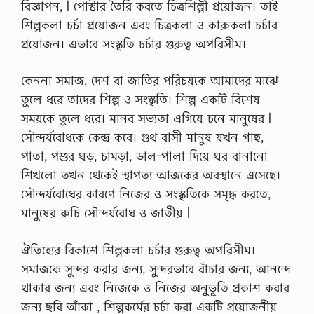
বিজ্ঞাপন, | পােস্টার তৈরি করতে চিত্রশিল্পী প্রয়ােজন। তাই
শিল্পকলা চর্চা প্রয়ােজন এবং চিত্রকলা ও কারুকলা চর্চার
প্রয়ােজন। এভাবে সংস্কৃতি চর্চার গুরুত্ব অপরিসীম।
কেননা সমাজ, দেশ বা জাতির পরিচয়কে আমাদের মাঝে
তুলে ধরে তাদের শিল্প ও সংস্কৃতি। শিল্প একটি বিশেষ
সময়কে তুলে ধরে। মানব সভ্যতা এগিয়ে চনে মানুষের |
সৌন্দর্যবােধকে কেন্দ্র করে। গুথ বাসী মানুষ যখন গাছ,
পাতা, পশুর ঘড়, চামড়া, ডাল-পালা দিয়ে ঘর বানানাে
শিখলাে তখন থেকেই স্থাপত্য আজকের অবস্থানে এসেছে।
সৌন্দর্যবােধের কারণে নিজের ও সংস্কৃতিকে সমৃদ্ধ করতে,
মানুষের রুচি সৌন্দর্যবােধ ও জাতীয় |
ঐতিহ্যের বিকাশে শিল্পকলা চর্চার গুরুত্ব অপরিসীম।
সমাজকে সুন্দর করার জন্য, সুন্দরভাবে বাঁচার জন্য, আনন্দে
থাকার জন্য এবং নিজেকে ও নিজের অনুভূতি প্রকাশ করার
জন্য ছবি আঁকা , শিল্পকর্মের চর্চা করা একটি প্রয়ােজনীয়