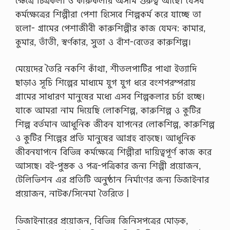
ক্ষেত্রে চিত্রকলা ও কারুকলার অসীম গুরুত্ব আছে। যেসব
কর্মক্ষেত্রের শিল্পীরা পেশা হিসেবে শিল্পকর্ম করে যাচ্ছে তা
হলাে- গ্রামের পেশাজীবী কারুশিল্পীর কাজ যেমন: কামার,
কুমার, তাঁতী, স্বর্ণকার, সুতা ও বাঁশ-বেতের কারুশিল্প।
মেয়েদের তৈরি নকশি কাঁথা, শীতলপাটির পাথা ইত্যাদি
ছাড়াও সূচি শিল্পের মাধ্যমে যুগ যুগ ধরে বংশপরম্পরায়
গ্রামের সাধারণ মানুষের মধ্যে এসব শিল্পকলার চর্চা হচ্ছে।
যাকে আমরা নাম দিয়েছি লােকশিল্প, কারুশিল্প ও কুটির
শিল্প বর্তমান আধুনিক জীবন যাপনের লােকশিল্প, কারুশিল্প
ও কুটির শিল্পের প্রতি মানুষের আগ্রহ বাড়ছে। আধুনিক
জীবনযাপনে বিভিন্ন কর্মক্ষেত্রে শিল্পীরা দায়িত্বপূর্ণ কাজ করে
আসছে। বই-পুস্তক ও পত্র-পত্রিকার জন্য শিল্পী প্রয়ােজন,
টেলিভিশন এর প্রতিটি অনুষ্ঠান নির্মাণের জন্য ডিজাইনার
প্রয়ােজন, নাটক/সিনেমা তৈরিতে |
ডিজাইনারের প্রয়োজন, বিভিন্ন জিনিসপত্রের মােড়ক,