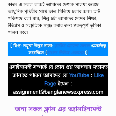
কাজ। এ সকল কাজই আমাদের দেশকে সাহায্য করেছে
আধুনিক পৃথিবীর সাথে তাল মিলিয়ে চলার জন্য। তাই
পরিশেষে বলা যায়, শিল্প চর্চা আমাদের দেশের শিক্ষা,
ইতিগ্রস ও সংস্কৃতিকে সমৃদ্ধ করার জন্য গুরুত্বপূর্ণ ভূমিকা
পালন করে।
[ বি:দ্র: নমুনা উত্তর দাতা:
রাকিব হোসেন সজল
©সর্বস্বত্ব
সংরক্ষিত
(
বাংলা নিউজ এক্সপ্রেস
)]
এসাইনমেন্ট সম্পর্কে যে কোন প্রশ্ন আপনার মতামত
জানাতে পারেন আমাদের কে
YouTube
:
Like
Page
ইমেল :
assignment@banglanewsexpress.com
অন্য সকল ক্লাস এর অ্যাসাইনমেন্ট