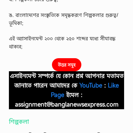
ঙ. বাংলাদেশের সংস্কৃতিকে সমৃদ্ধকরণে শিল্পকলার গুরুত্ব/
ভূমিকা;
এই অ্যাসাইনমেন্ট ২০০ থেকে ২৫০ শব্দের মধ্যে সীমাবদ্ধ
থাকবে;
উত্তর সমূহ
এসাইনমেন্ট সম্পর্কে যে কোন প্রশ্ন আপনার মতামত
জানাতে পারেন আমাদের কে
YouTube
:
Like
Page
ইমেল :
assignment@banglanewsexpress.com
শিল্পকলা