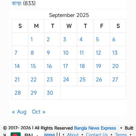
স্বাস্থ্য
(833)
September 2025
S
M
T
W
T
F
S
1
2
3
4
5
6
7
8
9
10
11
12
13
14
15
16
17
18
19
20
21
22
23
24
25
26
27
28
29
30
« Aug
Oct »
© 2017- 2026 | All Rights Reserved
Bangla News Express
• Built
with
Bangla News Express
|
|
•
About
•
Contact Us
•
Terms
•