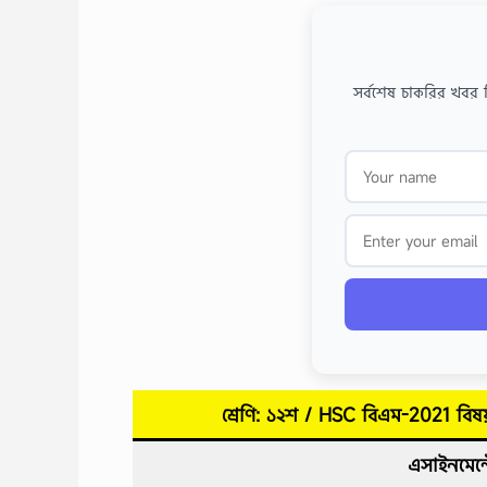
সর্বশেষ চাকরির খবর 
শ্রেণি: ১২শ / HSC বিএম-2021 বিষয়
এসাইনমেন্