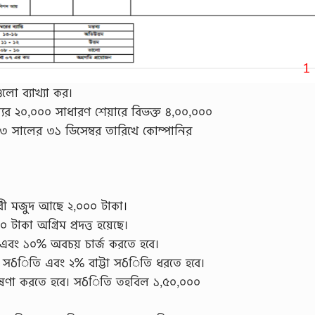
ুলো ব্যাখ্যা কর।
্যের ২০,০০০ সাধারণ শেয়ারে বিভক্ত ৪,০০,০০০
৩ সালের ৩১ ডিসেম্বর তারিখে কোম্পানির
রী মজুদ আছে ২,০০০ টাকা।
াকা অগ্রিম প্রদত্ত হয়েছে।
 এবং ১০% অবচয় চার্জ করতে হবে।
না সδিতি এবং ২% বাট্টা সδিতি ধরতে হবে।
োষণা করতে হবে। সδিতি তহবিল ১,৫০,০০০