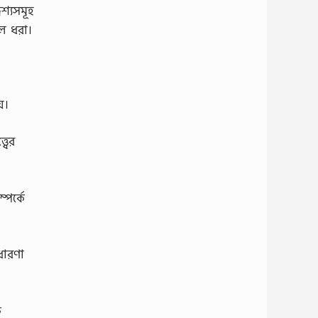
েশ্যসমূহ
লে ধরা।
য়।
বের
পর্কে
ধারণা
ক