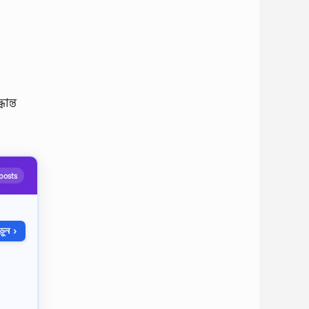
ান্ত
posts
ুন ›