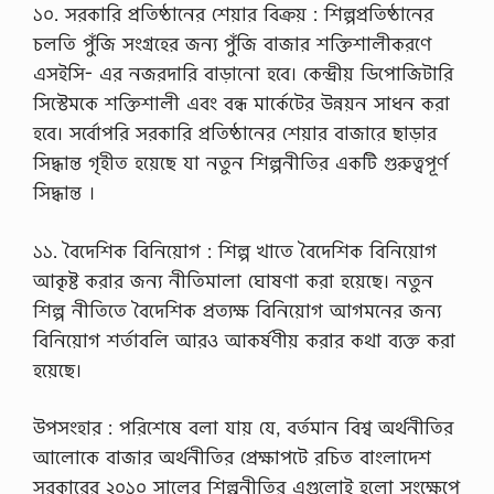
১০. সরকারি প্রতিষ্ঠানের শেয়ার বিক্রয় : শিল্পপ্রতিষ্ঠানের
i
o
চলতি পুঁজি সংগ্রহের জন্য পুঁজি বাজার শক্তিশালীকরণে
n
এসইসি- এর নজরদারি বাড়ানো হবে। কেন্দ্রীয় ডিপোজিটারি
P
D
সিস্টেমকে শক্তিশালী এবং বন্ধ মার্কেটের উন্নয়ন সাধন করা
F
হবে। সর্বোপরি সরকারি প্রতিষ্ঠানের শেয়ার বাজারে ছাড়ার
,
H
সিদ্ধান্ত গৃহীত হয়েছে যা নতুন শিল্পনীতির একটি গুরুত্বপূর্ণ
o
সিদ্ধান্ত ।
n
o
r
১১. বৈদেশিক বিনিয়োগ : শিল্প খাতে বৈদেশিক বিনিয়োগ
s
I
আকৃষ্ট করার জন্য নীতিমালা ঘোষণা করা হয়েছে। নতুন
n
শিল্প নীতিতে বৈদেশিক প্রত্যক্ষ বিনিয়োগ আগমনের জন্য
t
r
বিনিয়োগ শর্তাবলি আরও আকর্ষণীয় করার কথা ব্যক্ত করা
o
হয়েছে।
d
u
c
উপসংহার : পরিশেষে বলা যায় যে, বর্তমান বিশ্ব অর্থনীতির
i
n
আলোকে বাজার অর্থনীতির প্রেক্ষাপটে রচিত বাংলাদেশ
g
সরকারের ২০১০ সালের শিল্পনীতির এগুলোই হলো সংক্ষেপে
S