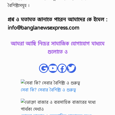
o
বৈশিষ্ট্যসমূহ ।
c
i
প্রশ্ন ও মতামত জানাতে পারেন আমাদের কে ইমেল :
o
l
info@banglanewsexpress.com
o
g
y
S
আমরা আছি নিচের সামাজিক যোগাযোগ মাধ্যমে
u
গুলোতে ও
g
g
e
Google
YouTube
Facebook
Twitter
s
t
i
o
n
P
সেবা কি? সেবার বৈশিষ্ট্য ও গুরুত্ব
D
F
D
o
w