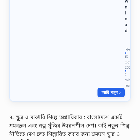
w
n
l
o
a
d
I
n
t
শিক্ষা
r
●
13
o
Oct
d
2023
u
●
2
c
min
i
read
n
আরি পড়ুন ›
g
S
o
c
i
৭. ক্ষুদ্র ও মাঝারি শিল্পে অগ্রাধিকার : বাংলাদেশে একটি
o
শ্রমবহুল এবং স্বল্প পুঁজির উন্নয়নশীল দেশ। তাই নতুন শিল্প
l
o
নীতিতে দেশ দ্রুত শিল্পায়িত করার জন্য শ্রমঘন ক্ষুদ্র ও
g