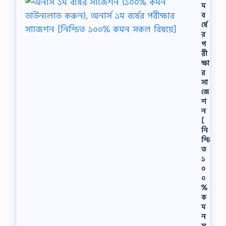
ম
ব
র্ষে
র
প
রী
ক্ষা
র
সা
জে
শ
ন
[
নি
শ্চি
ত
১
০
০
%
ক
ম
ন
স