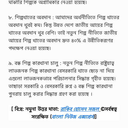
মাঝারি শিল্পকে অগ্রাধিকার নেওয়া হয়েছে।
y
H
o
৮. শিল্পখাতের অবদান : আমাদের অর্থনীতিতে শিল্প খাতের
n
অবদান খুবই কম। কিন্তু উন্নত দেশে জাতীয় আয়ের শিল্প
o
r
খাতের অবদান খুব বেশি। তাই নতুন শিল্প নীতিতে জাতীয়
s
আয়ের শিল্প খাতের অবদান দ্রুত ৪০% এ উন্নীতিকরণের
1
s
পদক্ষেপ নেওয়া হয়েছে।
t
Y
e
৯. বন্ধ শিল্প কারখানা চালু : নতুন শিল্প নীতিতে রাষ্ট্রয়াত্ব
a
লাভজনক শিল্প কারখানা বেসরকারি খাতে ছেড়ে না দিয়ে
r
E
এগুলো লাভজনকভাবে পরিচালনার সিদ্ধান্ত গৃহীত হয়েছে।
x
তাছাড়া সরকারি ও বেসরকারি রুগ্ন ও বন্ধ শিল্প কারখানা
a
m
পুনরায় চালু করার সিদ্ধান্ত গ্রহণ করা হয়েছে ।
S
u
g
[ বি:দ্র: নমুনা উত্তর দাতা:
রাকিব হোসেন সজল
©সর্বস্বত্ব
g
সংরক্ষিত
(
বাংলা নিউজ এক্সপ্রেস
)]
e
s
t