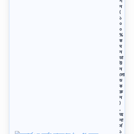
শ
ন
(
১
০
০
%
ক
ম
ন
ডা
উ
ন
লো
ড
ক
রু
ন
)
,
অ
না
র্স
১