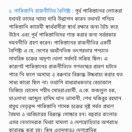
২. পাকিস্তানি রাজনীতির বৈশিষ্ট্য :
পূর্ব পাকিস্তানের লোকেরা
যখনই তাদের ন্যায্য দাবি উত্থাপন করেন তখনই পশ্চিম
পাকিস্তানি কায়েমী স্বার্থবাদীরা স্বার্থ রক্ষার জন্য হৈচৈ করে
উঠেন এবং পূর্ব পাকিস্তানিদের শান্ত করার জন্য সর্বপ্রকার
দমননীতি গ্রহণ করেন। পাকিস্তানের রাজনীতির একটি
বৈশিষ্ট্য এ যে, দেশের অর্থনৈতিক তৎপরতার পশ্চাতে
সামরিক চক্রের অদৃশ্য খেলা সর্বদাই সক্রিয় ছিল। এ
কারণেই পাকিস্তানের রাজনীতিতে গণতন্ত্রের প্রবেশ ঘটতে
পারে নি ফলে অসাম্য ও বঞ্চনার বিরুদ্ধে উচ্চবাচ্য করার মত
সাধ্য কারো ছিল না। তথাপি বাধ্যবাধকতার বেড়াজাল
ডিঙ্গিয়ে হোসেন শহীদ সোহরাওয়ার্দী, এ.কে. ফজলুল হক,
মাওলানা আব্দুল হামিদ খান ভাসানী, শেখ মজিবুর রহমান
প্রমুখ নেতৃবৃন্দ পাকিস্তানি শাসক চক্রের সৃষ্ট পর্বত প্রমাণ
বৈষম্য ও অবিচারের বিরুদ্ধে সোচ্চার হন। বহুবার বাংলার
এসব নেতাদেরকে মিথ্যা মামলা ও দেশদ্রোহিতার অপরাধে
কারাবদ্ধ করা হয়। কিন্তু এতদসত্ত্বেও দেশপ্রেমিক