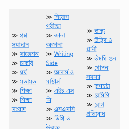
≫
নিয়োগ
পরীক্ষা
≫
স্বাস্থ্য
≫
প্রশ্ন
≫
জানা
≫
উদ্ভিদ ও
সমাধান
অজানা
প্রাণী
≫
সাজেশন
≫
Writing
≫
ঔষধি গুন
≫
চাকরি
Side
≫
গোপন
≫
ধর্ম
≫
অনার্স ও
সমস্যা
≫
মতামত
মাস্টার্স
≫
রূপচর্চা
≫
শিক্ষা
≫
এইচ এস
≫
রেসিপি
≫
শিক্ষা
সি
≫
রোগ
সংবাদ
≫
এসএসসি
প্রতিরোধ
≫
ডিগ্রি ও
উন্মুক্ত