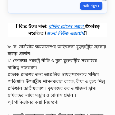
ক
আরি পড়ুন ›
‘
দ
র্শ
নে
[ বি:দ্র: উত্তর দাতা:
রাকিব হোসেন সজল
©সর্বস্বত্ব
র
কা
সংরক্ষিত
(
বাংলা নিউজ এক্সপ্রেস
)]
জ
স
মা
৮. ক. সার্বভৌম ক্ষমতাসম্পন্ন আইনসভা যুক্তরাষ্ট্রীয় সরকার
লো
ব্যবস্থা প্রবর্তন।
চ
না
খ. দেশরক্ষা পররাষ্ট্র নীতি ও মুদ্রা যুক্তরাষ্ট্রীয় সরকারের
মূ
দায়িত্বে ন্যস্তকরণ।
ল
ক
প্রত্যেক প্রদেশের জন্য আঞ্চলিক স্বায়ত্তশাসনসহ পশ্চিম
দ
পাকিস্তানি উপরাষ্ট্রীয় শাসনব্যবস্থা ব্যাংক, বীমা ও বৃহৎ শিল্প
র্শ
নে
প্রতিষ্ঠান জাতীয়করণ । কৃষকদের কর ও খাজনা হ্রাস।
র
শ্রমিকদের ন্যায্য মজুরি ও বোনাস প্রদান ।
সং
গ
পূর্ব পাকিস্তানের বন্যা নিয়ন্ত্রণ।
ঠ
ন
মূ