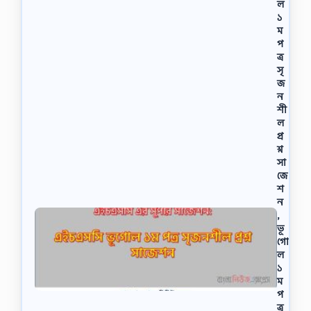
ল
১
ম
প
ত্র
সৃ
জ
ন
শী
ল
প্র
শ্ন
সা
জে
শ
ন
,
ভূ
গো
ল
১
ম
প
ত্র