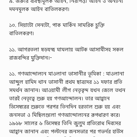
৯. জরুরি ব্যবস্থামূলক আইন, নিরাপত্তা আইন ও অন্যান্য
ল
দমনমূলক আইন বাতিলকরণ।
ক
কা
জ
১০. সিয়াটো সেনটো, পাক মার্কিন সামরিক চুক্তি
ব
র্ণ
বাতিলকরণ।
না
ক
রু
১১. আগরতলা ষড়যন্ত্র মামলায় আটক আসামীসহ সকল
ন
রাজবন্দির মুক্তিদান।-
।
,
'
১১. গণআন্দোলনে মাওলানা ভাসানীর ভূমিকা : মাওলানা
দ
র্শ
আব্দুল হামিদ খান ভাসানী প্রথম ছাত্রদের ১১ দফার প্রতি
নে
সমর্থন জানান। আওয়ামী লীগ নেতৃবৃন্দ যখন জেলে তখন
র
অ
তারই নেতৃত্বে শুরু হয় গণআন্দোলন। তার আহ্বানে
নু
ডিসেম্বরের শুরুতে পরপর তিনদিন হরতাল শুরু হয় এবং
ধ্যা
ন
জনসভা ও মিছিলগুলো গণআন্দোলনের রূপধারণ করে।
মূ
১৯৬৮ সালের ৬ ডিসেম্বর তিনি জুলুম প্রতিরোধ দিবসের
ল
ক
আহ্বান জানান এবং পল্টনের জনসভার পর গভর্নর হাউস
ও