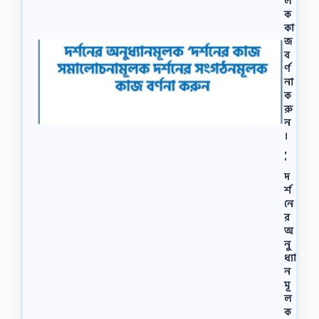
ল
ক
কা
জ
ব
র্ণ
না
ক
রু
ন
।
,
‘
দ
র্শ
নে
র
অ
নু
ধ্যা
ন
মূ
ল
ক