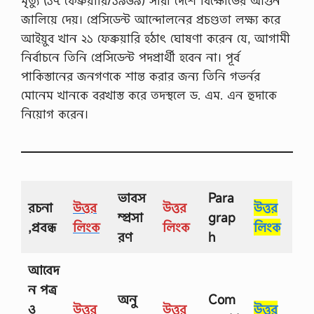
মৃত্যু (১৭ ফেব্রুয়ারি/১৯৬৯) সারা দেশে বিক্ষোভের আগুন
জালিয়ে দেয়। প্রেসিডেন্ট আন্দোলনের প্রচণ্ডতা লক্ষ্য করে
আইয়ুব খান ২১ ফেব্রুয়ারি হঠাৎ ঘোষণা করেন যে, আগামী
নির্বাচনে তিনি প্রেসিডেন্ট পদপ্রার্থী হবেন না। পূর্ব
পাকিস্তানের জনগণকে শান্ত করার জন্য তিনি গভর্নর
মোনেম খানকে বরখাস্ত করে তদস্থলে ড. এম. এন হুদাকে
নিয়োগ করেন।
ভাবস
Para
রচনা
উত্তর
উত্তর
উত্তর
ম্প্রসা
grap
,প্রবন্ধ
লিংক
লিংক
লিংক
রণ
h
আবেদ
ন পত্র
অনু
Com
ও
উত্তর
উত্তর
উত্তর