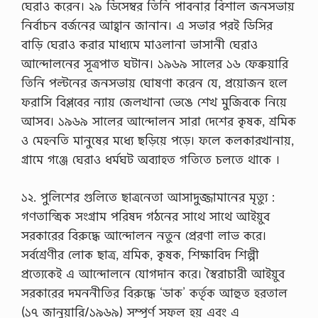
ঘেরাও করেন। ২৯ ডিসেম্বর তিনি পাবনার বিশাল জনসভায়
বি
চা
নির্বাচন বর্জনের আহ্বান জানান। এ সভার পরই ডিসির
র
বাড়ি ঘেরাও করার মাধ্যমে মাওলানা ভাসানী ঘেরাও
মূ
ল
আন্দোলনের সূত্রপাত ঘটান। ১৯৬৯ সালের ১৬ ফেব্রুয়ারি
ক
তিনি পল্টনের জনসভায় ঘোষণা করেন যে, প্রয়োজন হলে
…
ফরাসি বিপ্লবের ন্যায় জেলখানা ভেঙে শেখ মুজিবকে নিয়ে
আসব। ১৯৬৯ সালের আন্দোলন সারা দেশের কৃষক, শ্রমিক
ও মেহনতি মানুষের মধ্যে ছড়িয়ে পড়ে। ফলে কলকারখানায়,
গ্রামে গঞ্জে ঘেরাও ধর্মঘট অব্যাহত গতিতে চলতে থাকে ।
১২. পুলিশের গুলিতে ছাত্রনেতা আসাদুজ্জামানের মৃত্যু :
গণতান্ত্রিক সংগ্রাম পরিষদ গঠনের সাথে সাথে আইয়ুব
সরকারের বিরুদ্ধে আন্দোলন নতুন প্রেরণা লাভ করে।
সর্বশ্রেণীর লোক ছাত্র, শ্রমিক, কৃষক, শিক্ষাবিদ শিল্পী
প্রত্যেকেই এ আন্দোলনে যোগদান করে। স্বৈরাচারী আইয়ুব
সরকারের দমননীতির বিরুদ্ধে ‘ডাক’ কর্তৃক আহুত হরতাল
(১৭ জানুয়ারি/১৯৬৯) সম্পূর্ণ সফল হয় এবং এ