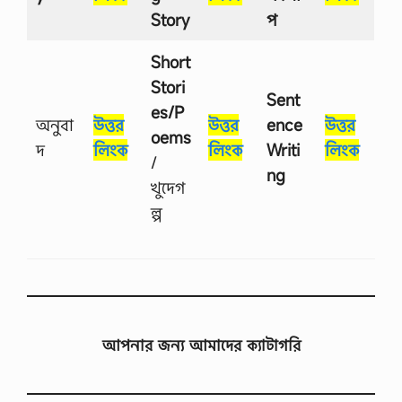
Story
প
Short
Stori
Sent
es/P
অনুবা
উত্তর
উত্তর
ence
উত্তর
oems
দ
লিংক
লিংক
Writi
লিংক
/
ng
খুদেগ
ল্প
আপনার জন্য আমাদের ক্যাটাগরি