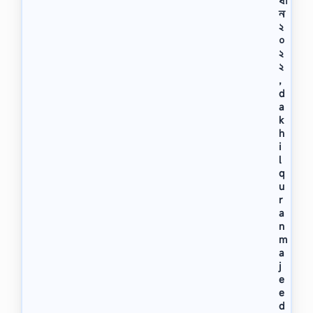
ধা
ন
২
০
২
২
,
d
a
k
h
i
l
q
u
r
a
n
m
a
j
e
e
d