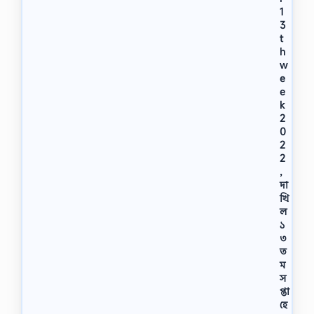
1
3
t
h
w
e
e
k
2
0
2
2
,
দা
খি
ল
১
৩
ত
ম
স
প্তা
হে