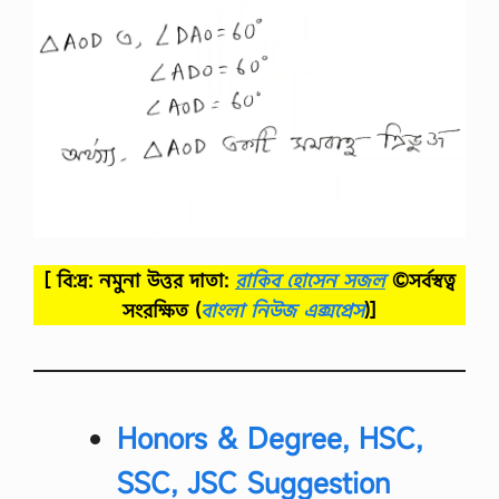
র্টি
ফি
কে
ট
কো
র্স
…
[ বি:দ্র: নমুনা উত্তর দাতা:
রাকিব হোসেন সজল
©সর্বস্বত্ব
সংরক্ষিত
(
বাংলা নিউজ এক্সপ্রেস
)]
Honors & Degree, HSC,
SSC, JSC Suggestion