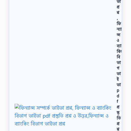
ভা
প্র
শ্ন
,
ফি
ন্যা
ন্স
ও
ব্যাং
কিং
বি
ভা
গ
ভা
ই
ভা
p
d
f
প্র
স্তু
তি
প্র
শ্ন