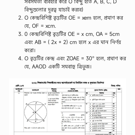
সর্বসমতা ব্যবহার করে O বিন্দু হতে A, B, C, D
বিন্দুগুলোর দূরত্ব যাচাই করবে)
O কেন্দ্রবিশিষ্ট বৃত্তটির OE = xem হলে, প্রমাণ কর
যে, OF = xcm.
0 কেন্দ্রবিশিষ্ট বৃত্তটির OE = x cm, OA = 5cm
এবং AB = ( 2x + 2) cm হলে x এর মান নির্ণয়
করো।
O বৃত্তটির কেন্দ্র এবং ZOAE = 30° হলে, প্রমাণ কর
যে, AAOD একটি সমবাহু ত্রিভুজ।