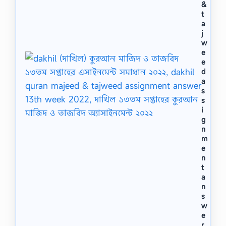
&
t
a
j
w
e
e
d
a
s
s
i
g
n
m
e
n
t
a
n
s
w
e
r