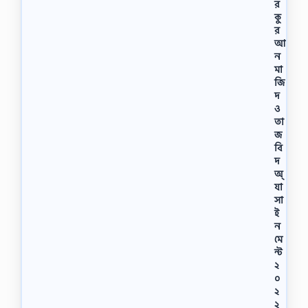
র
কু
র
আ
ন
মা
জি
দ
ও
তা
জ
বি
দ
অ্
যা
সা
ই
ন
মে
ন্ট
২
০
২
২