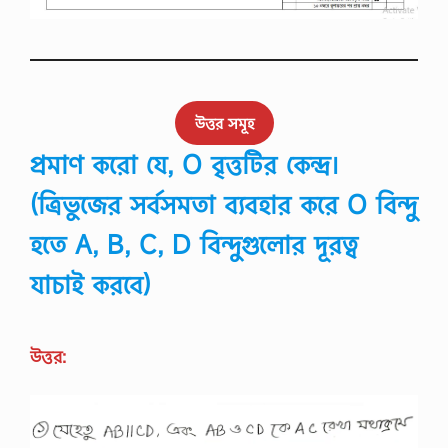
উত্তর সমূহ
প্রমাণ করো যে, O বৃত্তটির কেন্দ্র।
(ত্রিভুজের সর্বসমতা ব্যবহার করে O বিন্দু
হতে A, B, C, D বিন্দুগুলোর দূরত্ব
যাচাই করবে)
উত্তর: