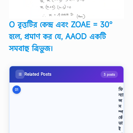
O বৃত্তটির কেন্দ্র এবং ZOAE = 30°
হলে, প্রমাণ কর যে, AAOD একটি
সমবাহু ত্রিভুজ।
Related Posts
3 posts
ফি
01
ন্যা
ন্স
স
ম্প
র্কে
ভা
ই