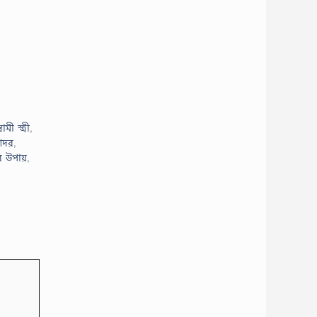
্বামী স্ত্রী
,
 আদর
,
র উপায়
,