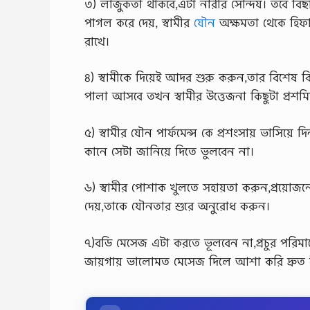
৩) লাজুকতা থাকবে,এটা নারীর সৌন্দর্য। তবে বিছা
পাগল করে দেয়, স্বামীর
যৌন
অক্ষমতা থেকে হিফাজ
রাখে।
৪) স্বামীকে দিয়েই আদর শুরু করুন,তার বিশেষ
পালা আসবে তখন স্বামীর উত্তেজনা কিছুটা প্রশমিত
৫) স্বামীর যৌন পার্ফমেন্স কে প্রশংসায় ভাসিয়ে
কানে সেটা জানিয়ে দিতে ভুলবেন না।
৬) স্বামীর পোশাক খুলতে সহায়তা করুন,প্রয়ো
দেয়,তাকে যৌনতার শুরে অনুরোধ করুন।
৭)বডি মেসেজ এটা করতে ভূলবেন না,প্রচুর পরিমান
জায়গায় ভালোমত মেসেজ দিলে আশা করি দ্রুত বীর