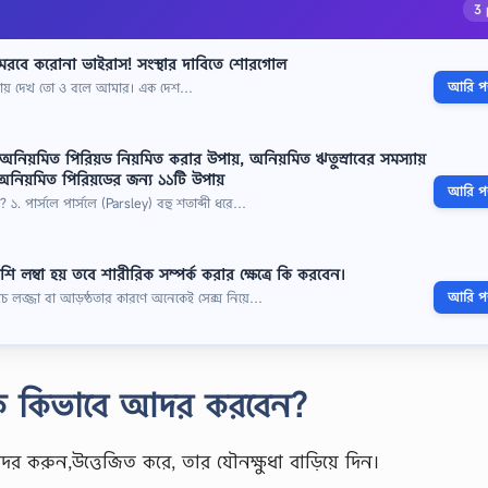
3 
ই মরবে করোনা ভাইরাস! সংস্থার দাবিতে শোরগোল
আরি পড়
 আমায় দেখ তো ও বলে আমার। এক দেশ…
নিয়মিত পিরিয়ড নিয়মিত করার উপায়, অনিয়মিত ঋতুস্রাবের সমস্যায়
নিয়মিত পিরিয়ডের জন্য ১১টি উপায়
আরি পড়
 ১. পার্সলে পার্সলে (Parsley) বহু শতাব্দী ধরে…
 লম্বা হয় তবে শারীরিক সম্পর্ক করার ক্ষেত্রে কি করবেন।
আরি পড়
অথচ লজ্জা বা আড়ষ্ঠতার কারণে অনেকেই সেক্স নিয়ে…
নকে কিভাবে আদর করবেন?
আদর করুন,উত্তেজিত করে, তার যৌনক্ষুধা বাড়িয়ে দিন।