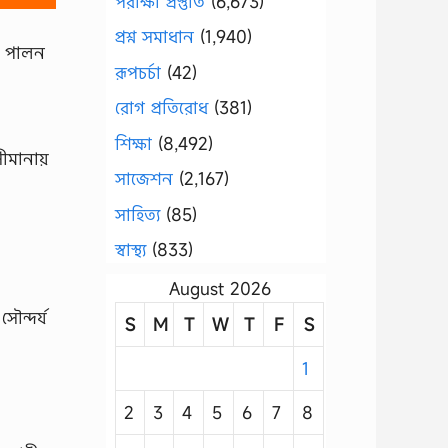
পরীক্ষা প্রস্তুতি
(6,673)
প্রশ্ন সমাধান
(1,940)
া পালন
রূপচর্চা
(42)
রোগ প্রতিরোধ
(381)
শিক্ষা
(8,492)
সীমানায়
সাজেশন
(2,167)
সাহিত্য
(85)
স্বাস্থ্য
(833)
August 2026
ৌন্দর্য
S
M
T
W
T
F
S
1
2
3
4
5
6
7
8