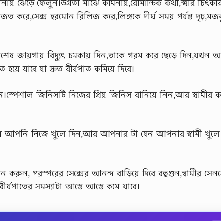
নায় ঝেড়ে ফেলুন।উগ্রতা মাঝে কামনীয়,রোমান্টিক কথা,স্ত্রীর চিৎকার 
ত করে,সেক্স হরমোন রিলিজ করে,লিঙ্গকে দীর্ঘ সময় পর্যন্ত দৃঢ়,মজ
 বিশেষ জায়গায় বিদ্যুৎ চমকায় দিন,তাকে গরম করে ছেড়ে দিন,যখন 
 হয়ে যাবে যা দ্রুত বীর্যপাত কমিয়ে দিবে।
 দিন।স্পেশাল জিনিসটি নিজের প্রিয় জিনিস বানিয়ে নিন,আর স্বামীর ক
জনে আপনি নিজে খুলে দিন,আর আপনার টা যেন আপনার স্বামী খুলে
ে করুন, পরস্পরের সেক্সের আনন্দ বাড়িয়ে দিবে বহুগুন,স্বামীর সেন
্যপাতের সমস্যাটা আস্তে আস্তে কমে যাবে।