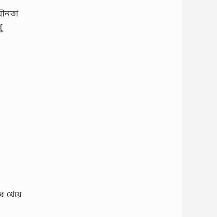
যৌনতা
ু
ধ খেয়ে