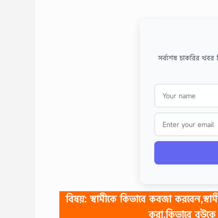
সর্বশেষ চাকরির খবর 
বিষয়: স্বামীকে কিভাবে কবজা করবেন,স্ব
করা,কিভাবে বউকে 