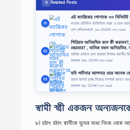
Related Posts
এই ফ্যাব্রিকের পোশাকে ৩০ মিনিটে
সংবাদ প্রতিদিন ডিজিটাল ডেস্ক: এ বলে
01
রোগ প্রতিরোধ
29 Jun 2020
1 min read
●
●
পিরিয়ড অনিয়মিত হলে কী করবেন?,অ
জেরবার? , মাসিক যখন অনিয়মিত, অ
02
মাসিক দেরিতে হলে ঘরোয়া উপায়ে করণীয় কি?
স্বাস্থ্য
4 Dec 2021
1 min read
●
●
যদি পার্টনার আপনার চেয়ে অনেক বেশি
জানা মানেই হচ্ছে নিজের সম্পর্কে জানা। 
03
স্বাস্থ্য
9 Apr 2021
1 min read
●
●
স্বামী স্ত্রী একজন অন্যজ
৮) হঠাৎ হঠাৎ স্বামীকে ঘুমের মধ্যে নিজে থেকে 