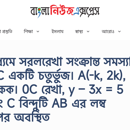
 প্রস্তুতি
শিক্ষা
ইসলাম
স্বাস্থ্য
আরোও
াধ্যমে সরলরেখা সংক্রান্ত সমস্য
 একটি চতুর্ভুজ। A(-k, 2k),
। 0C রেখা, y – 3x = 5
 C বিন্দুটি AB এর লম্ব
পর অবস্থিত