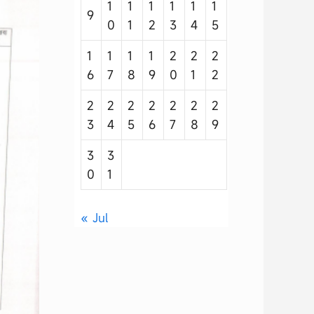
1
1
1
1
1
1
9
0
1
2
3
4
5
1
1
1
1
2
2
2
6
7
8
9
0
1
2
2
2
2
2
2
2
2
3
4
5
6
7
8
9
3
3
0
1
« Jul