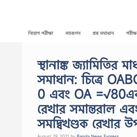
Skip
to
content
নিয়োগ পরীক্ষা
সাজেশন
প্রশ্ন সমাধান
পরীক্ষা
স্থানাঙ্ক জ্যামিতির ম
সমাধান: চিত্রে OABC
0 এবং OA =√80একক
রেখার সমান্তরাল এবং
সমদ্বিখণ্ডক রেখার উ
August 29, 2021
by
Bangla News Express