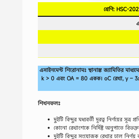
শ্রেণি: HSC-202
এ
এসাইনমেন্ট শিরোনামঃ স্থানাঙ্ক জ্যামিতির মাধ্যম
k > 0 এবং OA = 80 একক। oC রেখা, y – 3x = 
শিখনফলঃ
দুইটি বিন্দুর মধ্যবর্তী দূরত্ব নির্ণয়ের সূত্
কোনাে রেখাংশকে নির্দিষ্ট অনুপাতে বিভক্তকা
দুইটি বিন্দুর সংযােজক রেখার ঢাল নির্ণয়