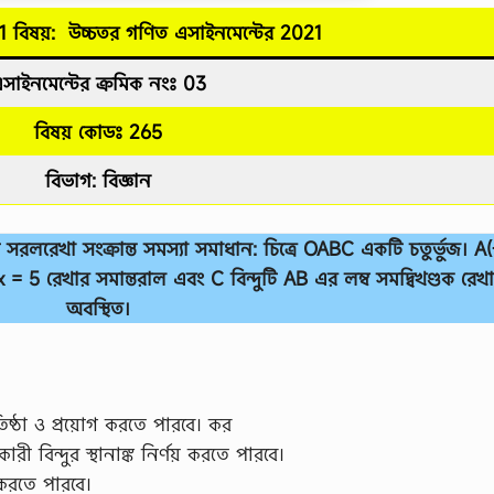
1 বিষয়: উচ্চতর গণিত
এসাইনমেন্টের
2021
সাইনমেন্টের ক্রমিক নংঃ 03
বিষয় কোডঃ 265
বিভাগ: বিজ্ঞান
ে সরলরেখা সংক্রান্ত সমস্যা সমাধান: চিত্রে OABC একটি চতুর্ভুজ। A(
5 রেখার সমান্তরাল এবং C বিন্দুটি AB এর লম্ব সমদ্বিখণ্ডক রেখ
অবস্থিত।
র প্রতিষ্ঠা ও প্রয়োগ করতে পারবে। কর
রী বিন্দুর স্থানাঙ্ক নির্ণয় করতে পারবে।
 করতে পারবে।