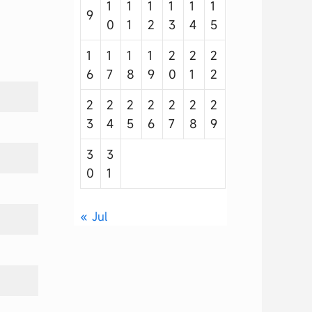
1
1
1
1
1
1
9
0
1
2
3
4
5
1
1
1
1
2
2
2
6
7
8
9
0
1
2
2
2
2
2
2
2
2
3
4
5
6
7
8
9
3
3
0
1
« Jul