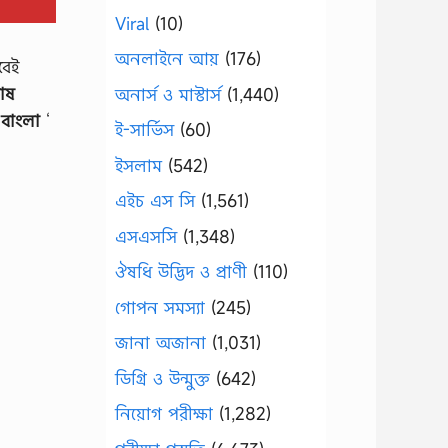
Viral
(10)
অনলাইনে আয়
(176)
বেই
াষ
অনার্স ও মাস্টার্স
(1,440)
বাংলা
‘
ই-সার্ভিস
(60)
ইসলাম
(542)
এইচ এস সি
(1,561)
এসএসসি
(1,348)
ঔষধি উদ্ভিদ ও প্রাণী
(110)
গোপন সমস্যা
(245)
জানা অজানা
(1,031)
ডিগ্রি ও উন্মুক্ত
(642)
নিয়োগ পরীক্ষা
(1,282)