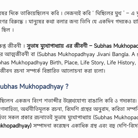
ের দিকে তাকিয়েছিলেন কবি । সেজন্যই কবি ‘ মিছিলের মুখ ’ – এ মুষ্
র বিরুদ্ধে । মানুষের কথা বলার জন্য তিনি যে একদিন গদ্যকেও হা
ে ছিল ।
িপ্ত জীবনী ।
সুভাষ মুখোপাধ্যায় এর জীবনী – Subhas Mukhopa
় এর আত্মজীবনী বা (Subhas Mukhopadhyay Jivani Bangla. A 
s Mukhopadhyay Birth, Place, Life Story, Life History,
র জীবন রচনা সম্পর্কে বিস্তারিত আলোচনা করা হলো।
is Subhas Mukhopadhyay ?
ছিলেন একজন বিংশ শতাব্দীর উল্লেখযোগ্য বাঙালি কবি ও গদ্যকার।
্রমণসাহিত্য, অর্থনীতিমূলক রচনা, বিদেশি গ্রন্থের অনুবাদ, কবিতা সম্পর
ত্য সকল প্রকার রচনাতেই সুভাষ মুখোপাধ্যায় (Subhas Mukhopa
 Mukhopadhyay)
সম্পাদনা করেছেন একাধিক গ্রন্থ এবং বহু দেশি-বিদ