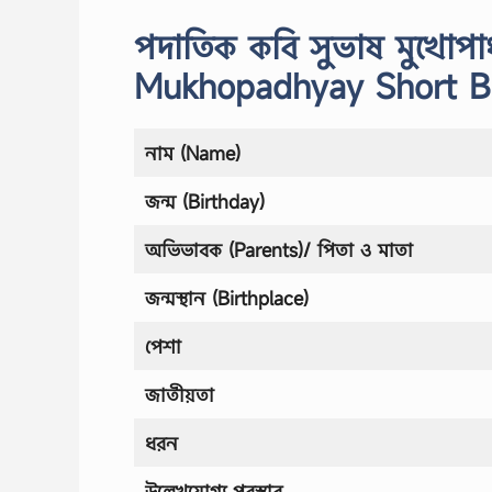
পদাতিক কবি সুভাষ মুখোপাধ্
Mukhopadhyay Short Bi
নাম (Name)
জন্ম (Birthday)
অভিভাবক (Parents)/ পিতা ও মাতা
জন্মস্থান (Birthplace)
পেশা
জাতীয়তা
ধরন
উল্লেখযোগ্য পুরস্কার