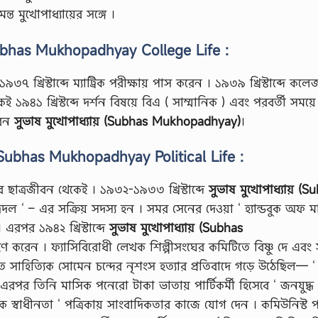
ন্ত মুখোপাধ্যায়ের সঙ্গে ।
Subhas Mukhopadhyay College Life :
৯৩৭ খ্রিস্টাব্দে ম্যাট্রিক পরীক্ষায় পাস করেন । ১৯৩৯ খ্রিস্টাব্দে কল
১ খ্রিস্টব্দে দর্শন বিষয়ে বিএ ( সাম্মানিক ) এবং পরবর্তী সময়ে
রেন
সুভাষ মুখোপাধ্যায় (Subhas Mukhopadhyay)
।
– Subhas Mukhopadhyay Political Life :
 ছাত্রজীবন থেকেই । ১৯৩২-১৯৩৩ খ্রিস্টাব্দে
সুভাষ মুখোপাধ্যায় (S
্রদল ‘ – এর সক্রিয় সদস্য হন । সমর সেনের দেওয়া ‘ হ্যান্ডবুক অফ ম
 এরপর ১৯৪২ খ্রিস্টাব্দে
সুভাষ মুখোপাধ্যায় (Subhas
রহণ করেন । ফ্যাসিবিরোধী লেখক শিল্পীসংঘের কমিটিতে বিষ্ণু দে এবং 
সঙ্গত সাহিত্যিক সোমেন চন্দের নৃশংস হত্যার প্রতিবাদে গড়ে উঠেছিল— ‘
রপর তিনি মাসিক পনেরো টাকা ভাতায় পার্টিকর্মী হিসেবে ‘ জনযুদ্ধ 
নিক স্বাধীনতা ‘ পত্রিকায় সাংবাদিকতার কাজে যোগ দেন । কমিউনিস্ট পা