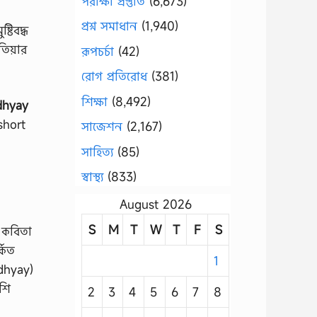
পরীক্ষা প্রস্তুতি
(6,673)
প্রশ্ন সমাধান
(1,940)
টিবদ্ধ
তিয়ার
রূপচর্চা
(42)
রোগ প্রতিরোধ
(381)
শিক্ষা
(8,492)
dhyay
short
সাজেশন
(2,167)
সাহিত্য
(85)
স্বাস্থ্য
(833)
August 2026
S
M
T
W
T
F
S
 কবিতা
্কিত
1
dhyay)
েশি
2
3
4
5
6
7
8