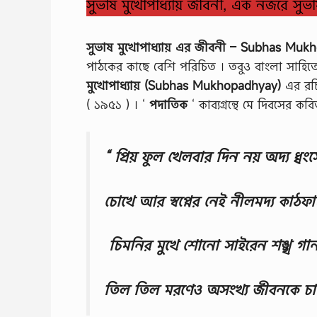
সুভাষ মুখোপাধ্যায় জীবনী, এক নজরে সুভা
সুভাষ মুখোপাধ্যায় এর জীবনী – Subhas Muk
পাঠকের কাছে বেশি পরিচিত । তবুও বাংলা সাহিত
মুখোপাধ্যায় (Subhas Mukhopadhyay)
এর রচিত
( ১৯৫১ ) । ‘
পদাতিক
‘ কাব্যগ্রন্থে মে দিবসের ক
“ প্রিয় ফুল খেলবার দিন নয় অদ্য ধ্
চোখে আর স্বপ্নের নেই নীলমদ্য কাঠফাট
চিমনির মুখে শোনো সাইরেন শঙ্খ গান গ
তিল তিল মরণেও অসংখ্য জীবনকে চা