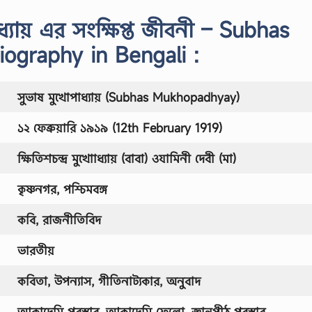
যায় এর সংক্ষিপ্ত জীবনী – Subhas
ography in Bengali :
সুভাষ মুখোপাধ্যায় (Subhas Mukhopadhyay)
১২ ফেব্রুয়ারি ১৯১৯ (12th February 1919)
ক্ষিতিশচন্দ্র মুখোাধ্যায় (বাবা) ও
যামিনী দেবী (মা)
কৃষ্ণনগর, পশ্চিমবঙ্গ
কবি, রাজনীতিবিদ
ভারতীয়
কবিতা, উপন্যাস, গীতিনাট্যকার, অনুবাদ
আকাদেমি পুরস্কার, আকাদেমি ফেলো, জ্ঞানপীঠ পুরস্কার