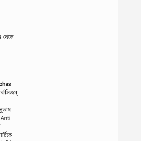
েজ থেকে
ubhas
ার্কসিজম্
সুভাষ
 Anti
’
র্টিকে