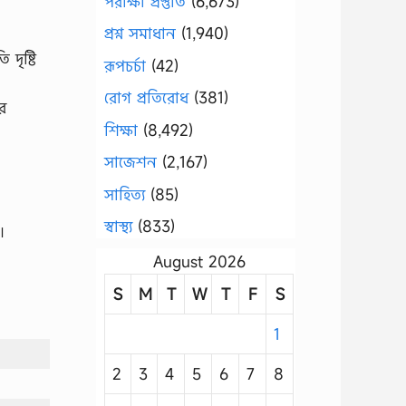
পরীক্ষা প্রস্তুতি
(6,673)
প্রশ্ন সমাধান
(1,940)
দৃষ্টি
রূপচর্চা
(42)
রোগ প্রতিরোধ
(381)
র
শিক্ষা
(8,492)
সাজেশন
(2,167)
সাহিত্য
(85)
স্বাস্থ্য
(833)
।
August 2026
S
M
T
W
T
F
S
1
2
3
4
5
6
7
8