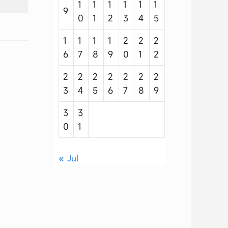
1
1
1
1
1
1
9
0
1
2
3
4
5
1
1
1
1
2
2
2
6
7
8
9
0
1
2
2
2
2
2
2
2
2
3
4
5
6
7
8
9
3
3
0
1
« Jul