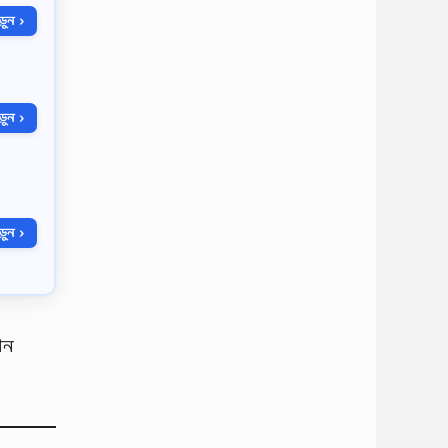
ুন ›
ুন ›
ুন ›
দান