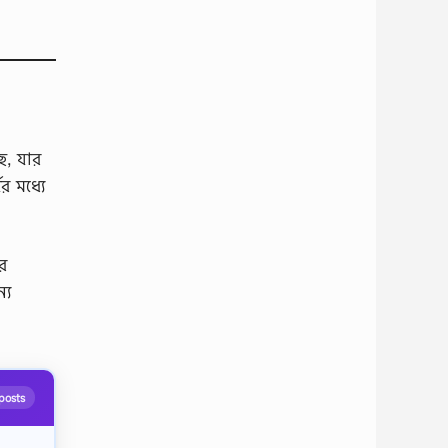
ে, যার
র মধ্যে
র
্য
posts