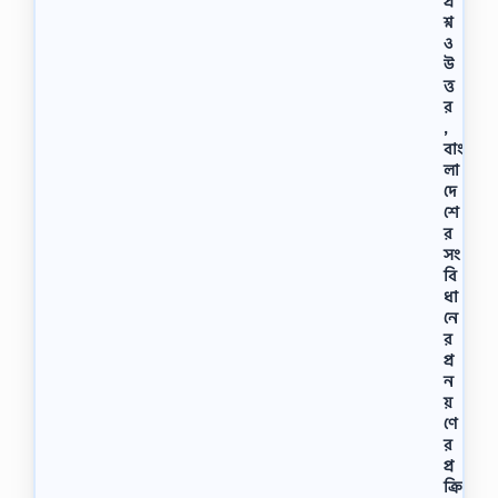
প্র
শ্ন
ও
উ
ত্ত
র
,
বাং
লা
দে
শে
র
সং
বি
ধা
নে
র
প্র
ন
য়
ণে
র
প্র
ক্রি