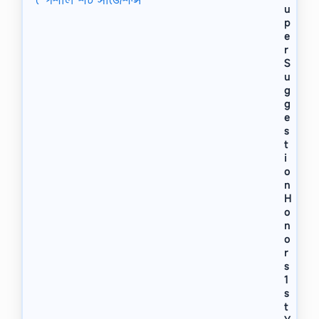
u
p
e
r
S
u
g
g
e
s
t
i
o
n
H
o
n
o
r
s
1
s
t