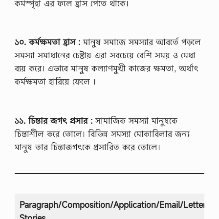
কর্মস্পৃহা এর ফলে হ্রাস পেতে থাকে।
ন
2
0
2
১০. কর্মক্ষমতা হ্রাস :
মানুষ সমাজে সমস্যার আবর্তে পড়লে
6
জা
সমস্যা সমাধানের চেষ্টায় এরা সবচেয়ে বেশি সময় ও মেধা
তী
ব্যয় করে। এভাবে মানুষ কল্যাণমুখী কাজের ক্ষমতা, অর্থাৎ
য়
বি
কর্মক্ষমতা হারিয়ে ফেলে ।
শ্ব
বি
দ্যা
ল
১১. চিন্তার জগৎ প্রসার :
সামাজিক সমস্যা মানুষকে
য়
ডি
চিন্তাশীল করে তোলে। বিভিন্ন সমস্যা মোকাবিলার জন্য
গ্রী
মানুষ তার চিন্তাজগৎকে প্রসারিত করে তোলে।
পা
স
এ
বং
সা
র্টি
ফি
Paragraph/Composition/Application/Email/Letter/Sh
কে
Stories
ট