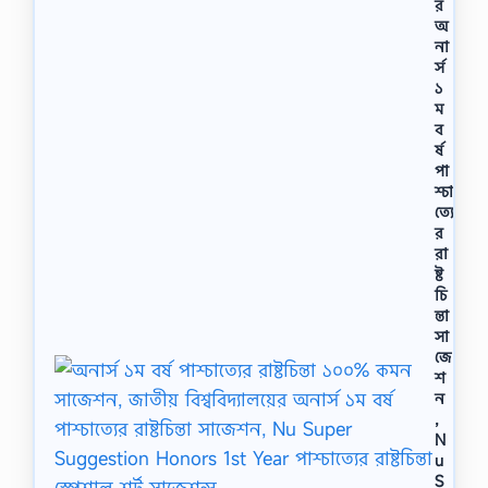
র
অ
না
র্স
১
ম
ব
র্ষ
পা
শ্চা
ত্যে
র
রা
ষ্ট
চি
ন্তা
সা
জে
শ
ন
,
N
u
S