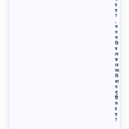
হ
য়
?
,
গ
ন
প
রি
ষ
দে
ক
বে
সং
বি
ধা
ন
গৃ
হী
ত
হ
য়
?
নি