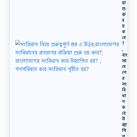
য়া
শু
রু
হ
য়
ক
বে
?
,
বাং
লা
দে
শে
র
সং
বি
ধা
ন
ক
বে
উ
ত্থা
পি
ত