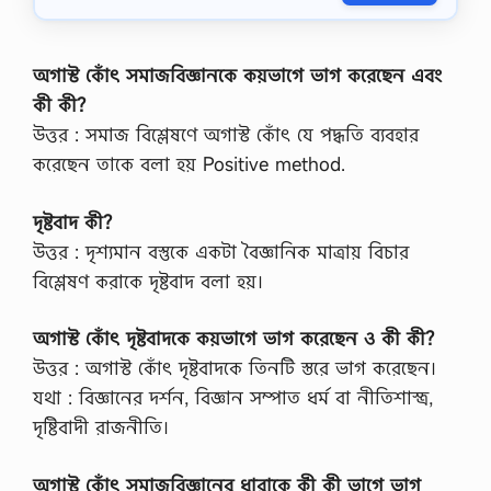
বু
ঝ
?
,
অগাস্ট কোঁৎ সমাজবিজ্ঞানকে কয়ভাগে ভাগ করেছেন এবং
ঝুঁ
কী কী?
কি
র
উত্তর : সমাজ বিশ্লেষণে অগাস্ট কোঁৎ যে পদ্ধতি ব্যবহার
প্রি
করেছেন তাকে বলা হয় Positive method.
মি
য়া
ম
দৃষ্টবাদ কী?
ব
উত্তর : দৃশ্যমান বস্তুকে একটা বৈজ্ঞানিক মাত্রায় বিচার
ল
তে
বিশ্লেষণ করাকে দৃষ্টবাদ বলা হয়।
কি
,
ই
অগাস্ট কোঁৎ দৃষ্টবাদকে কয়ভাগে ভাগ করেছেন ও কী কী?
ক্যু
উত্তর : অগাস্ট কোঁৎ দৃষ্টবাদকে তিনটি স্তরে ভাগ করেছেন।
ই
টি
যথা : বিজ্ঞানের দর্শন, বিজ্ঞান সম্পাত ধর্ম বা নীতিশাস্ত্র,
ঝুঁ
দৃষ্টিবাদী রাজনীতি।
কি
প্রি
মি
অগাস্ট কোঁৎ সমাজবিজ্ঞানের ধারাকে কী কী ভাগে ভাগ
য়া