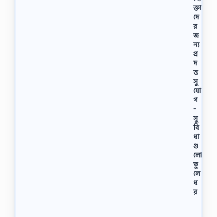
ক্তা
দে
র
জ
ন্য
প্র
দ
ত্ত
সু
যো
গ
-
সু
বি
ধা
গু
লো
তু
লে
ধ
র
বাং
লা