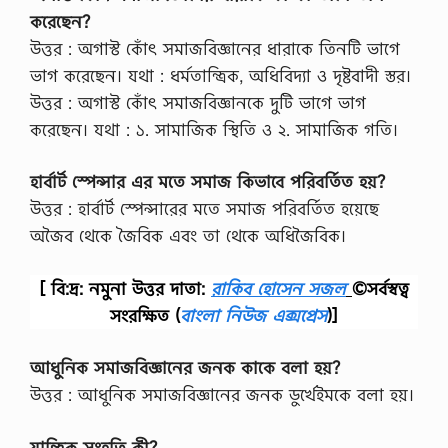
ম
করেছেন?
কি
উত্তর : অগাস্ট কোঁৎ সমাজবিজ্ঞানের ধারাকে তিনটি ভাগে
?
,
ভাগ করেছেন। যথা : ধর্মতান্ত্রিক, অধিবিদ্যা ও দৃষ্টবাদী স্তর।
ই
উত্তর : অগাস্ট কোঁৎ সমাজবিজ্ঞানকে দুটি ভাগে ভাগ
ক্যু
ই
করেছেন। যথা : ১. সামাজিক স্থিতি ও ২. সামাজিক গতি।
টি
…
হার্বার্ট স্পেন্সার এর মতে সমাজ কিভাবে পরিবর্তিত হয়?
উত্তর : হার্বার্ট স্পেন্সারের মতে সমাজ পরিবর্তিত হয়েছে
অজৈব থেকে জৈবিক এবং তা থেকে অধিজৈবিক।
[ বি:দ্র: নমুনা উত্তর দাতা:
রাকিব হোসেন সজল
©সর্বস্বত্ব
সংরক্ষিত
(
বাংলা নিউজ এক্সপ্রেস
)]
আধুনিক সমাজবিজ্ঞানের জনক কাকে বলা হয়?
উত্তর : আধুনিক সমাজবিজ্ঞানের জনক ডুর্খেইমকে বলা হয়।
যান্ত্রিক সংহতি কী?