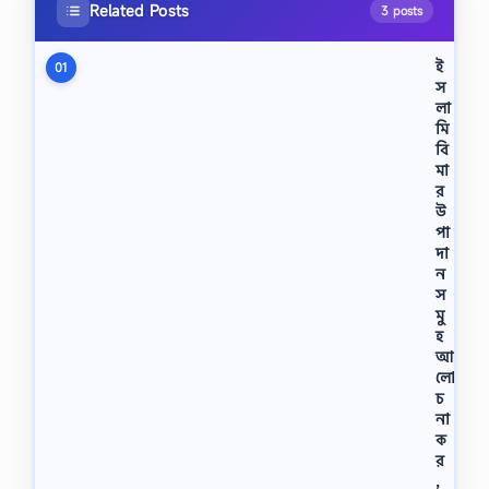
Related Posts
3 posts
ই
01
স
লা
মি
বি
মা
র
উ
পা
দা
ন
স
মু
হ
আ
লো
চ
না
ক
র
,