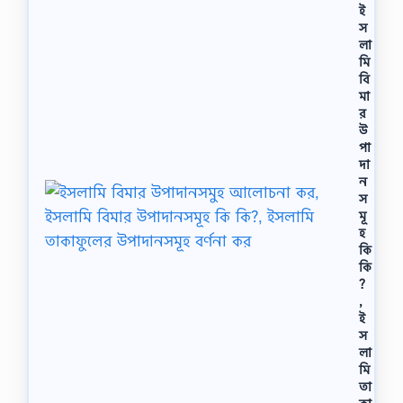
ই
স
লা
মি
বি
মা
র
উ
পা
দা
ন
স
মূ
হ
কি
কি
?
,
ই
স
লা
মি
তা