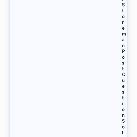
S
t
o
r
e
m
a
n
P
o
s
t
Q
u
e
s
t
i
o
n
S
o
l