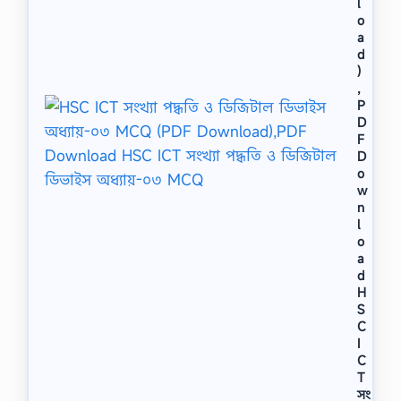
l
o
a
d
)
,
P
D
F
D
o
w
n
l
o
a
d
H
S
C
I
C
T
সং