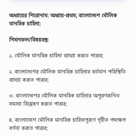
ম্যা
ন
প
অধ্যায়ের শিরােনাম: অধ্যায়-প্রথম; বাংলাদেশে মৌলিক
দে
মানবিক চাহিদা;
র
প্র
শ্ন
শিখনফল/বিষয়বস্তু:
স
মা
ধা
১. মৌলিক মানবিক চাহিদা ব্যাখ্যা করতে পারবে;
ন
২
০
২. বাংলাদেশের মৌলিক মানবিক চাহিদার বর্তমান পরিস্থিতি
২
ব্যাখ্যা করতে পারবে;
২
,
বি
৩. বাংলাদেশের মৌলিক মানবিক চাহিদার অপূরণজনিত
মা
ন
সমস্যা বিশ্লেষণ করতে পারবে;
বা
হি
নী
৪. বাংলাদেশে মৌলিক মানবিক চাহিদাপূরণে গৃহীত পদক্ষেপ
স
বর্ণনা করতে পারবে;
দ
র