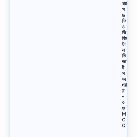
খ্যা
প
দ্ধ
তি
ও
ডি
জি
টা
ল
ডি
ভা
ই
স
অ
ধ্যা
য়
-
০
৩
M
C
Q
H