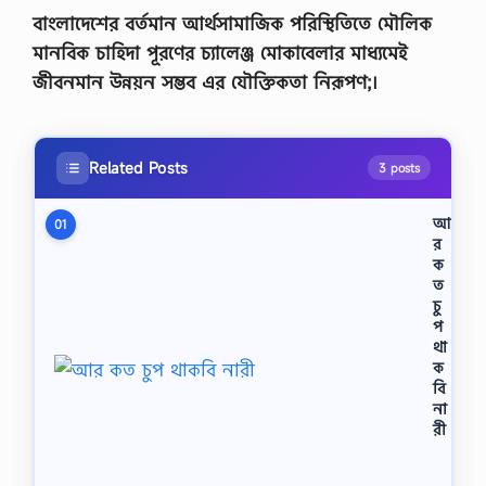
বাংলাদেশের বর্তমান আর্থসামাজিক পরিস্থিতিতে মৌলিক
মানবিক চাহিদা পূরণের চ্যালেঞ্জ মােকাবেলার মাধ্যমেই
জীবনমান উন্নয়ন সম্ভব এর যৌক্তিকতা নিরূপণ;।
Related Posts
3 posts
আ
01
র
ক
ত
চু
প
থা
ক
বি
না
রী
ক
বি