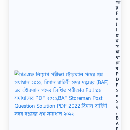
ক্ষা
র
F
u
l
l
প্র
শ্ন
স
মা
ধা
নে
র
P
D
F
২
০
২
২
,
B
A
F