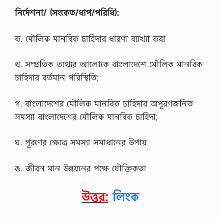
দ
নির্দেশনা/ (সংকেত/ধাপ/পরিধি):
প্ত
রে
র
ক. মৌলিক মানবিক চাহিদার ধারণা ব্যাখ্যা করা
(
B
A
খ. সম্প্রতিক তথ্যের আলােকে বাংলাদেশে মৌলিক মানবিক
F
চাহিদার বর্তমান পরিস্থিতি;
)
এ
র
গ. বাংলাদেশের মৌলিক মানবিক চাহিদার অপূরণজনিত
…
সমস্যা বাংলাদেশের মৌলিক মানবিক চাহিদা;
ঘ. পূরণের ক্ষেত্রে সমস্যা সমাধানের উপায়
ঙ. জীবন মান উন্নয়নের পক্ষে যৌক্তিকতা
উত্তর:
লিংক