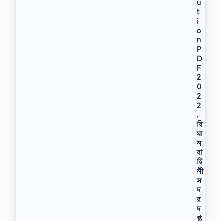
u
t
i
o
n
P
D
F
2
0
2
2
,
বি
মা
ন
বা
হি
নী
স
দ
র
দ
প্ত