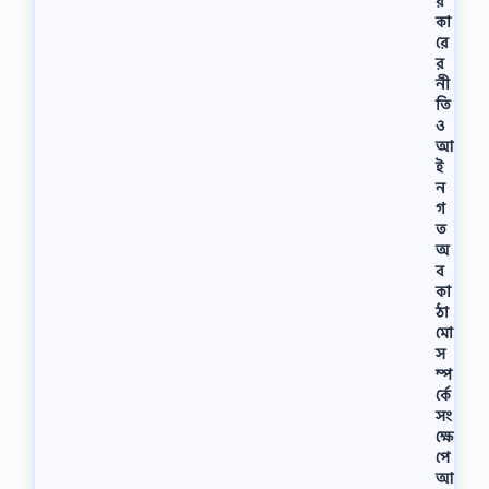
র
কা
রে
র
নী
তি
ও
আ
ই
ন
গ
ত
অ
ব
কা
ঠা
মো
স
ম্প
র্কে
সং
ক্ষে
পে
আ