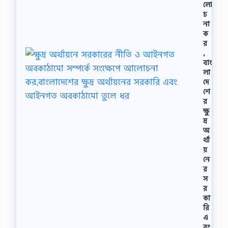
লো
চ
না
ক
র
,
বাং
লা
দে
শে
র
ক্ষু
দ্র
অ
র্থা
য়
নে
র
স
র
কা
রি
এ
বং