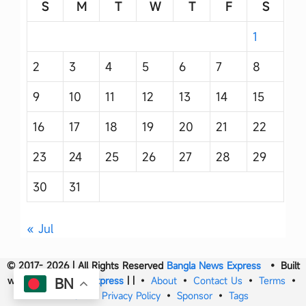
S
M
T
W
T
F
S
1
2
3
4
5
6
7
8
9
10
11
12
13
14
15
16
17
18
19
20
21
22
23
24
25
26
27
28
29
30
31
« Jul
© 2017- 2026 | All Rights Reserved
Bangla News Express
• Built
with
Bangla News Express
|
|
•
About
•
Contact Us
•
Terms
•
BN
DMCA
•
Privacy Policy
•
Sponsor
•
Tags