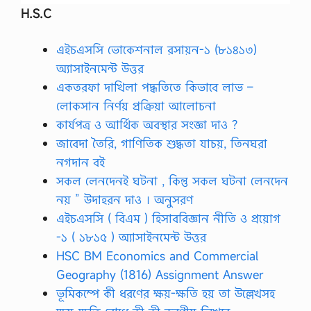
2
H.S.C
3
,
…
এইচএসসি ভোকেশনাল রসায়ন-১ (৮১৪১৩)
অ্যাসাইনমেন্ট উত্তর
একতরফা দাখিলা পদ্ধতিতে কিভাবে লাভ –
লোকসান নির্ণয় প্রক্রিয়া আলোচনা
কার্যপত্র ও আর্থিক অবস্থার সংজ্ঞা দাও ?
জাবেদা তৈরি, গাণিতিক শুদ্ধতা যাচয়, তিনঘরা
নগদান বই
সকল লেনদেনই ঘটনা , কিন্তু সকল ঘটনা লেনদেন
নয় ” উদাহরন দাও । অনুসরণ
এইচএসসি ( বিএম ) হিসাববিজ্ঞান নীতি ও প্রয়োগ
-১ ( ১৮১৫ ) অ্যাসাইনমেন্ট উত্তর
HSC BM Economics and Commercial
Geography (1816) Assignment Answer
ভূমিকম্পে কী ধরণের ক্ষয়-ক্ষতি হয় তা উল্লেখসহ