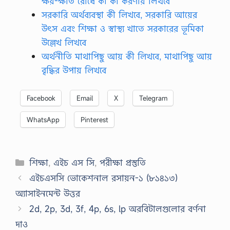
ক্ষয়-ক্ষতি রােধে কী কী করণীয় লিখবে
সরকারি অর্থব্যবস্থা কী লিখবে, সরকারি আয়ের
উৎস এবং শিক্ষা ও স্বাস্থ্য খাতে সরকারের ভূমিকা
উল্লেখ লিখবে
অর্থনীতি মাথাপিছু আয় কী লিখবে, মাথাপিছু আয়
বৃদ্ধির উপায় লিখবে
Facebook
Email
X
Telegram
WhatsApp
Pinterest
Categories
শিক্ষা
,
এইচ এস সি
,
পরীক্ষা প্রস্তুতি
এইচএসসি ভোকেশনাল রসায়ন-১ (৮১৪১৩)
অ্যাসাইনমেন্ট উত্তর
2d, 2p, 3d, 3f, 4p, 6s, lp অরবিটালগুলোর বর্ণনা
দাও