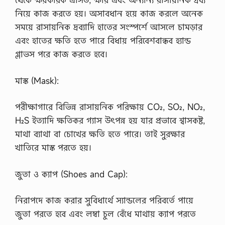
য়
নিয়ে কাজ করতে হয়। অসাবধান হয়ে কাজ করলে অনেক
প্র
শ্ন
সময়ে রাসায়নিক দ্রব্যাদি হাতের সংস্পর্শে আসলে চামড়ার
স
এবং হাতের ক্ষতি হতে পারে বিধায় পরিবেশবান্ধব হ্যান্ড
মা
ধা
গ্লাভস পরে কাজ করতে হবে।
ন
২
০
মাস্ক (Mask):
২
৩
,
পরীক্ষাগারে বিভিন্ন রাসায়নিক পরিক্ষায় CO₂, SO₂, NO₂,
P
H₂S ইত্যাদি ক্ষতিকর গ্যাস উৎপন্ন হয় যার প্রভাবে শ্বাসকষ্ট,
l
a
মাথা ব্যাথা বা চোখের ক্ষতি হতে পারে। তাই সুরক্ষার
n
খাতিরে মাস্ক পরতে হয়।
n
i
n
জুতা ও ক্যাপ (Shoes and Cap):
g
M
i
নিরাপদে কাজ করার সুবিধার্থে স্যান্ডলের পরিবর্তে পায়ে
n
i
জুতা পরতে হবে এবং লম্বা চুল বেঁধে মাথায় ক্যাপ পরতে
s