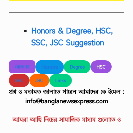
a
g
r
i
c
Honors & Degree, HSC,
u
l
SSC, JSC Suggestion
t
u
r
e
এ
Honors
সাজেশন
Degree
HSC
স
এ
স
SSC
JSC
Links
সি
প্রশ্ন ও মতামত জানাতে পারেন আমাদের কে ইমেল :
প
রী
info@banglanewsexpress.com
ক্ষা
সা
জে
শ
আমরা আছি নিচের সামাজিক মাধ্যম গুলোতে ও
ন
…