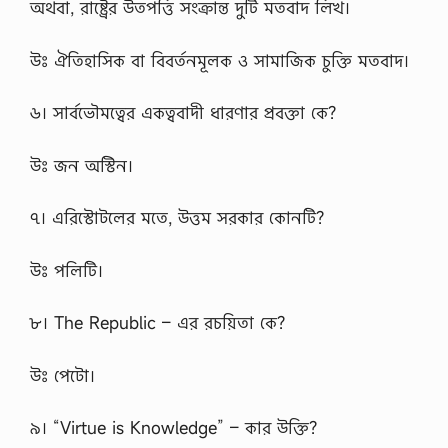
অথবা, রাষ্ট্রের উতপত্তি সংক্রান্ত দুটি মতবাদ লিখ।
উঃ ঐতিহাসিক বা বিবর্তনমূলক ও সামাজিক চুক্তি মতবাদ।
৬। সার্বভৌমত্বের একত্ববাদী ধারণার প্রবক্তা কে?
উঃ জন অস্টিন।
৭। এরিস্টোটলের মতে, উত্তম সরকার কোনটি?
উঃ পলিটি।
৮। The Republic – এর রচয়িতা কে?
উঃ পেটো।
৯। “Virtue is Knowledge” – কার উক্তি?