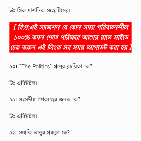
উঃ গ্রিক দার্শনিক সক্রেটিসের।
[ বি:দ্র:এই সাজেশন যে কোন সময় পরিবতনশীল
১০০% কমন পেতে পরিক্ষার আগের রাতে সাইডে
চেক করুন এই লিংক সব সময় আপডেট করা হয় ]
১০। “The Politics” গ্রন্থের রচয়িতা কে?
উঃ এরিস্টটল।
১১। সংসদীয় গণতন্ত্রের জনক কে?
উঃ এরিস্টটল।
১২। সম্মতি তত্ত্বের প্রবক্তা কে?