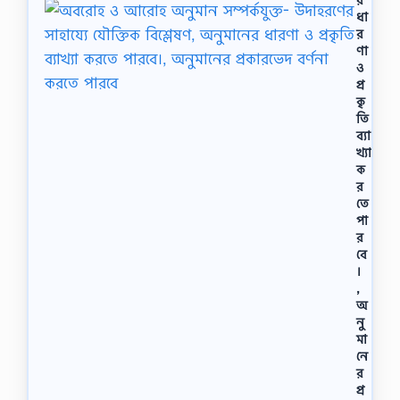
ধা
র
ণা
ও
প্র
কৃ
তি
ব্যা
খ্যা
ক
র
তে
পা
র
বে
।
,
অ
নু
মা
নে
র
প্র