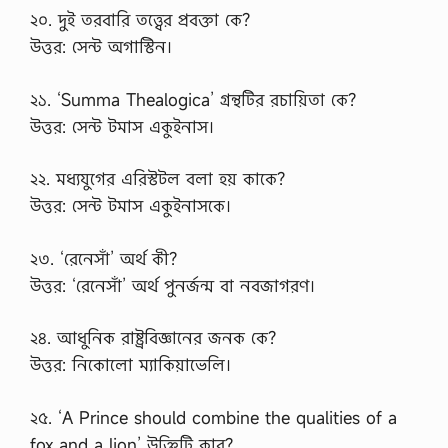
২০. দুই তরবারি তত্ত্বের প্রবক্তা কে?
উত্তর: সেন্ট অগাস্টিন।
২১. ‘Summa Thealogica’ গ্রন্থটির রচায়িতা কে?
উত্তর: সেন্ট টমাস একুইনাস।
২২. মধ্যযুগের এরিস্টটল বলা হয় কাকে?
উত্তর: সেন্ট টমাস একুইনাসকে।
২৩. ‘রেনেসাঁ’ অর্থ কী?
উত্তর: ‘রেনেসাঁ’ অর্থ পুনর্জন্ম বা নবজাগরণ।
২৪. আধুনিক রাষ্ট্রবিজ্ঞানের জনক কে?
উত্তর: নিকোলো ম্যাকিয়াভেলি।
২৫. ‘A Prince should combine the qualities of a
fox and a lion’ উক্তিটি কার?