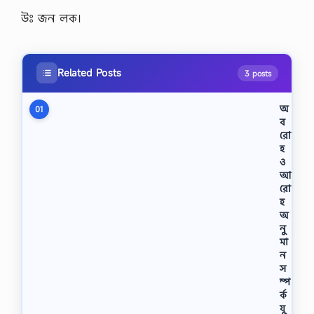
উঃ জন লক।
Related Posts
3 posts
অ
01
ব
রাে
হ
ও
আ
রাে
হ
অ
নু
মা
ন
স
ম্প
র্ক
যু