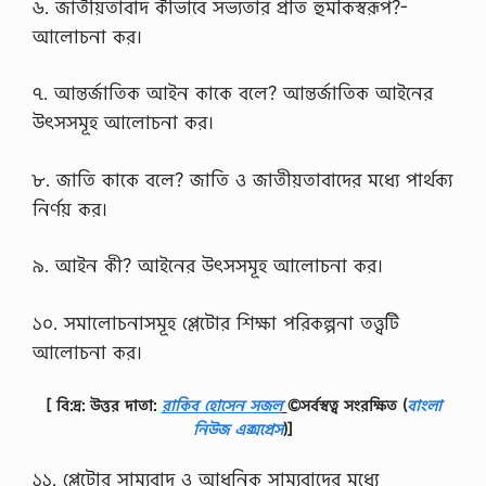
৬. জাতীয়তাবাদ কীভাবে সভ্যতার প্রতি হুমকিস্বরূপ?-
আলোচনা কর।
৭. আন্তর্জাতিক আইন কাকে বলে? আন্তর্জাতিক আইনের
উৎসসমূহ আলোচনা কর।
৮. জাতি কাকে বলে? জাতি ও জাতীয়তাবাদের মধ্যে পার্থক্য
নির্ণয় কর।
৯. আইন কী? আইনের উৎসসমূহ আলোচনা কর।
১০. সমালোচনাসমূহ প্লেটোর শিক্ষা পরিকল্পনা তত্ত্বটি
আলোচনা কর।
[ বি:দ্র: উত্তর দাতা:
রাকিব হোসেন সজল
©সর্বস্বত্ব সংরক্ষিত
(
বাংলা
নিউজ এক্সপ্রেস
)]
১১. প্লেটোর সাম্যবাদ ও আধুনিক সাম্যবাদের মধ্যে