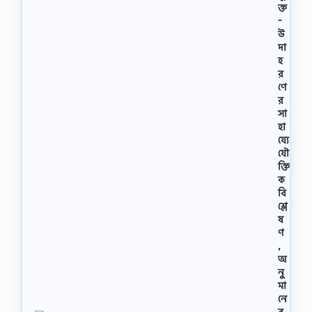
ক্ত
-
উ
দা
হ
র
ণে
র
সা
হা
য্যে
যৌ
ক্তি
ক
বি
শ্লে
ষ
ণ
,
অ
নু
মা
নে
র