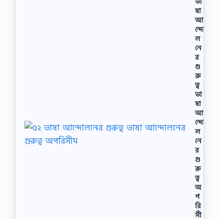
ভা
ষা
আ
ন্দো
ল
নে
র
গু
রু
ত্ব
ভা
ষা
আ
ন্দো
ল
নে
র
গু
রু
ত্ব
অ
প
রি
সী