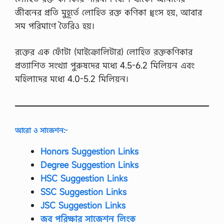
1
জীবনের প্রতি মুহূর্তে লোহিত রক্ত কণিকা ধ্বংস হয়, আবার
এ
সম পরিমাণে তৈরিও হয়।
সা
ই
ন
রক্তের এক ফোঁটা (মাইক্রোলিটার) লোহিত রক্তকণিকার
মে
ন্টে
প্রত্যাশিত সংখ্যা পুরুষদের মধ্যে 4.5-6.2 মিলিয়ন এবং
র
মহিলাদের মধ্যে 4.0-5.2 মিলিয়ন।
ক্র
মি
ক
নংঃ
0
3
আরো ও সাজেশন:-
বি
ষ
Honors Suggestion Links
য়
কো
Degree Suggestion Links
ডঃ
HSC Suggestion Links
…
SSC Suggestion Links
JSC Suggestion Links
জব পরিক্ষার সাজেশন লিংক