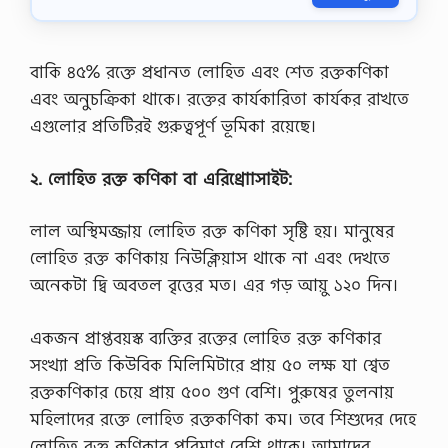
বি
ষ
য়
:
বাকি ৪৫% রক্তে প্রধানত লোহিত এবং শেত রক্তকণিকা
ভূ
এবং অনুচক্রিকা থাকে। রক্তের কার্যকারিতা কার্যকর রাখতে
গো
ল
এগুলোর প্রতিটিরই গুরুত্বপূর্ণ ভূমিকা রয়েছে।
১
ম
২. লোহিত রক্ত কণিকা বা এরিথ্রোাসাইট:
প
ত্র
এ
লাল অস্থিমজ্জায় লোহিত রক্ত কণিকা সৃষ্টি হয়। মানুষের
সা
ই
লোহিত রক্ত কণিকায় নিউক্লিয়াস থাকে না এবং দেখতে
ন
অনেকটা দ্বি অবতল বৃত্তের মত। এর গড় আয়ু ১২০ দিন।
মে
ন্টে
রে
একজন প্রাপ্তবয়স্ক ব্যক্তির রক্তের লোহিত রক্ত কণিকার
র
উ
সংখ্যা প্রতি কিউবিক মিলিমিটারে প্রায় ৫০ লক্ষ যা শ্বেত
ত্ত
রক্তকণিকার চেয়ে প্রায় ৫০০ গুণ বেশি। পুরুষের তুলনায়
র
2
মহিলাদের রক্তে লোহিত রক্তকণিকা কম। তবে শিশুদের দেহে
0
লোহিত রক্ত কণিকার পরিমাণ বেশি থাকে। আমাদের
2