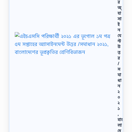
র
অ্
যা
সা
ই
ন
মে
ন্ট
উ
ত্ত
র
/
স
মা
ধা
ন
২
০
২
১
,
বাং
লা
দে