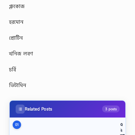
গ্লুকোজ
হরমোন
প্রোটিন
খনিজ লবণ
চর্বি
ভিটামিন
Related Posts
3 posts
৫
01
২