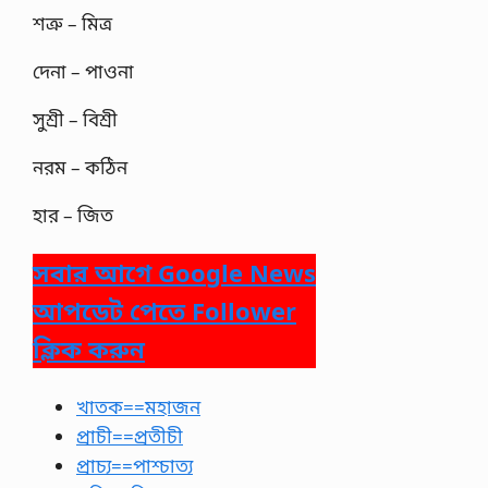
শত্রু – মিত্র
দেনা – পাওনা
সুশ্রী – বিশ্রী
নরম – কঠিন
হার – জিত
সবার আগে Google News
আপডেট পেতে Follower
ক্লিক করুন
খাতক==মহাজন
প্রাচী==প্রতীচী
প্রাচ্য==পাশ্চাত্য