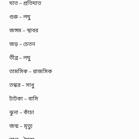
ঘাত – প্রতিঘাত
গুরু – লঘু
জঙ্গম – স্থাবর
জড় – চেতন
তীব্র – লঘু
তামসিক – রাজসিক
তস্কর – সাধু
টাটকা – বাসি
ঝুনা – কাঁচা
জন্ম – মৃত্যু