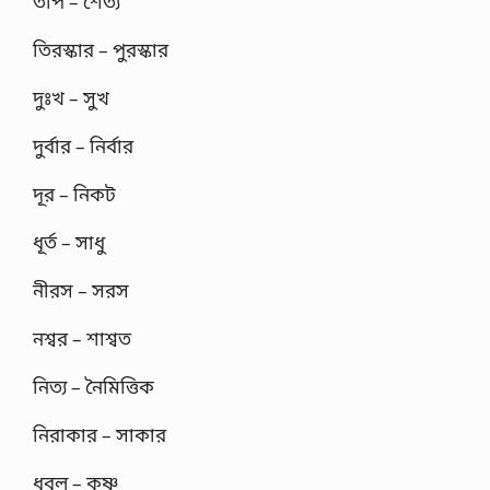
তাপ – শৈত্য
তিরস্কার – পুরস্কার
দুঃখ – সুখ
দুর্বার – নির্বার
দূর – নিকট
ধূর্ত – সাধু
নীরস – সরস
নশ্বর – শাশ্বত
নিত্য – নৈমিত্তিক
নিরাকার – সাকার
ধবল – কৃষ্ণ