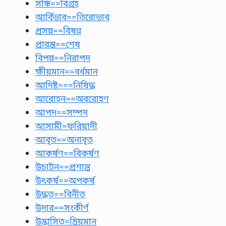
সন্ধি==বিগ্রহ
আর্বিভাব==তিরোভাব
প্রসন্ন==বিষণ্ন
প্রারম্ভ==শেষ
বিপন্ন==নিরাপদ
ক্ষীয়মান==বর্ধমান
আদিষ্ট===নিষিদ্ধ
আরোহন==অবরোহণ
আপদ==সম্পদ
আসামী=ফরিয়াদী
আবৃত==অনাবৃত
আকর্ষণ==বিকর্ষণ
উচাটন==প্রশান্ত
উৎকর্ষ==অপকর্ষ
উদ্ধত==বিনীত
উদার==সংকীর্ণ
উদ্ভাসিত=ম্রিয়মান