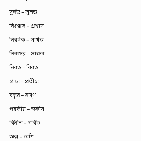
দুর্লভ – সুলভ
নিঃশ্বাস – প্রশ্বাস
নিরর্থক – সার্থক
নিরক্ষর – সাক্ষর
নিরত – বিরত
প্রাচ্য – প্রতীচ্য
বন্ধুর – মসৃণ
পরকীয় – স্বকীয়
বিনীত – গর্বিত
অল্প – বেশি