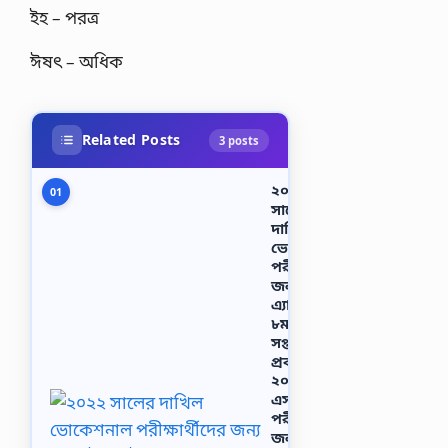
ইহ – পরত্র
ঈষৎ – অধিক
Related Posts
3 posts
২০২২
01
সালের
দাখিল
ভোকেশনাল
পরীক্ষার্থীদের
জন্য
এ্যাসাইনমেন্ট
৮ম
সপ্তাহের
প্রকাশ
২০২১,
এসএসসি
পরীক্ষার্থীদের
জন্য