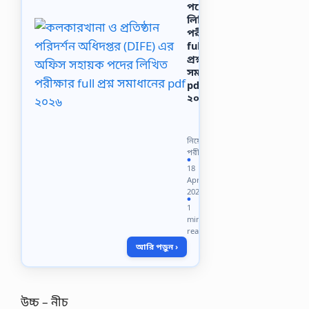
পদের
লিখিত
পরীক্ষার
full
প্রশ্ন
সমাধানের
pdf
২০২৬
কলকারখানা
ও
প্রতিষ্ঠান
নিয়োগ
পরিদর্শন
পরীক্ষা
অধিদপ্তর
●
18
(DIFE)
Apr
এর
2026
অফিস
●
1
সহায়ক
min
পদের
read
লিখিত
আরি পড়ুন ›
পরীক্ষার
full
প্রশ্ন…
উচ্চ – নীচ