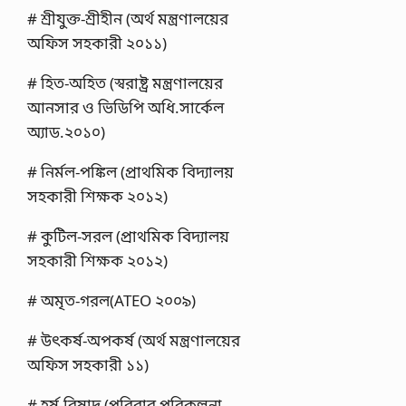
# শ্রীযুক্ত-শ্রীহীন (অর্থ মন্ত্রণালয়ের
অফিস সহকারী ২০১১)
# হিত-অহিত (স্বরাষ্ট্র মন্ত্রণালয়ের
আনসার ও ভিডিপি অধি.সার্কেল
অ্যাড.২০১০)
# নির্মল-পঙ্কিল (প্রাথমিক বিদ্যালয়
সহকারী শিক্ষক ২০১২)
# কুটিল-সরল (প্রাথমিক বিদ্যালয়
সহকারী শিক্ষক ২০১২)
# অমৃত-গরল(ATEO ২০০৯)
# উৎকর্ষ-অপকর্ষ (অর্থ মন্ত্রণালয়ের
অফিস সহকারী ১১)
# হর্ষ-বিষাদ (পরিবার পরিকল্পনা