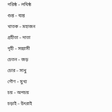
গরিষ্ঠ – লঘিষ্ঠ
গুপ্ত – ব্যপ্ত
খাতক – মহাজন
গ্রহীতা – দাতা
গৃহী – সন্ন্যাসী
চেতন – জড়
চোর – সাধু
গৌণ – মুখ্য
চয় – অপচয়
চড়াই – উৎরাই