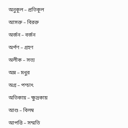
অনুকূল – প্রতিকূল
আসক্ত – বিরক্ত
অর্জন – বর্জন
অর্পণ – গ্রহণ
অলীক – সত্য
অম্ল – মধুর
অগ্র – পশ্চাৎ
অতিকায় – ক্ষুদ্রকায়
আশু – বিলম্ব
আপত্তি – সম্মতি