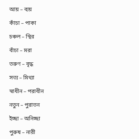
আয় – ব্যয়
কাঁচা – পাকা
চঞ্চল – স্থির
বাঁচা – মরা
তরুণ – বৃদ্ধ
সত্য – মিথ্যা
স্বাধীন – পরাধীন
নতুন – পুরাতন
ইচ্ছা – অনিচ্ছা
পুরুষ – নারী