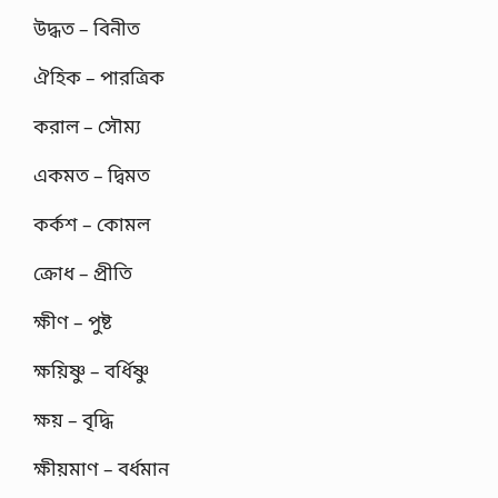
উদ্ধত – বিনীত
ঐহিক – পারত্রিক
করাল – সৌম্য
একমত – দ্বিমত
কর্কশ – কোমল
ক্রোধ – প্রীতি
ক্ষীণ – পুষ্ট
ক্ষয়িষ্ণু – বর্ধিষ্ণু
ক্ষয় – বৃদ্ধি
ক্ষীয়মাণ – বর্ধমান