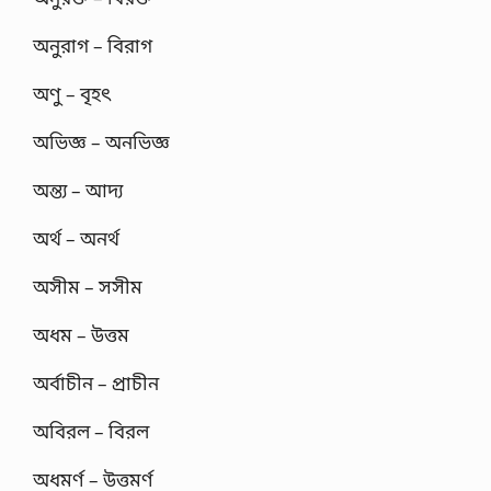
অনুরাগ – বিরাগ
অণু – বৃহৎ
অভিজ্ঞ – অনভিজ্ঞ
অন্ত্য – আদ্য
অর্থ – অনর্থ
অসীম – সসীম
অধম – উত্তম
অর্বাচীন – প্রাচীন
অবিরল – বিরল
অধমর্ণ – উত্তমর্ণ