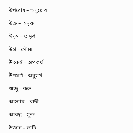
উপরোধ – অনুরোধ
উক্ত – অনুক্ত
ঈদৃশ – তাদৃশ
উগ্র – সৌম্য
উৎকর্ষ – অপকর্ষ
উপসর্গ – অনুসর্গ
ঋজু – বক্র
আসামি – বাদী
আবদ্ধ – মুক্ত
উজান – ভাটি