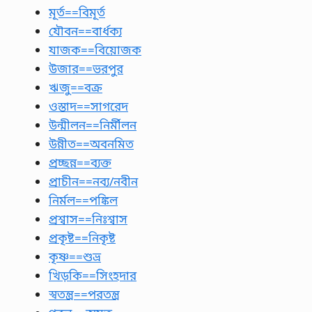
মূর্ত==বিমূর্ত
যৌবন==বার্ধক্য
যাজক==বিয়োজক
উজার==ভরপুর
ঋজু==বক্র
ওস্তাদ==সাগরেদ
উন্মীলন==নির্মীলন
উন্নীত==অবনমিত
প্রচ্ছন্ন==ব্যক্ত
প্রাচীন==নব্য/নবীন
নির্মল==পঙ্কিল
প্রশ্বাস==নিঃশ্বাস
প্রকৃষ্ট==নিকৃষ্ট
কৃষ্ণ==শুভ্র
খিড়কি==সিংহদার
স্বতন্ত্র==পরতন্ত্র