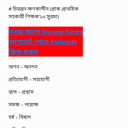
# চিরন্তন-ক্ষণকালীন (প্রাক.প্রাথমিক
সহকারী শিক্ষক’১৩ সুরমা)
সবার আগে Google News
আপডেট পেতে Follower
ক্লিক করুন
অশন – অনশন
প্রতিযোগী – সহযোগী
শ্বাস – প্রশ্বাস
সমক্ষ – পরোক্ষ
হর্ষ – বিষাদ