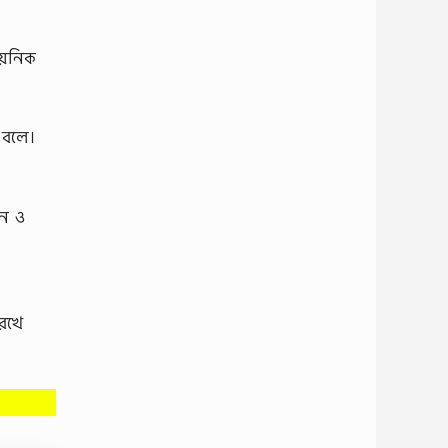
ায়নিক
থ বলে।
ান ও
রেখে