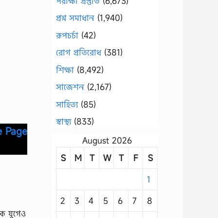
পরীক্ষা প্রস্তুতি
(6,673)
প্রশ্ন সমাধান
(1,940)
রূপচর্চা
(42)
রোগ প্রতিরোধ
(381)
শিক্ষা
(8,492)
সাজেশন
(2,167)
সাহিত্য
(85)
স্বাস্থ্য
(833)
e Page
August 2026
S
M
T
W
T
F
S
1
2
3
4
5
6
7
8
িক যুগেও