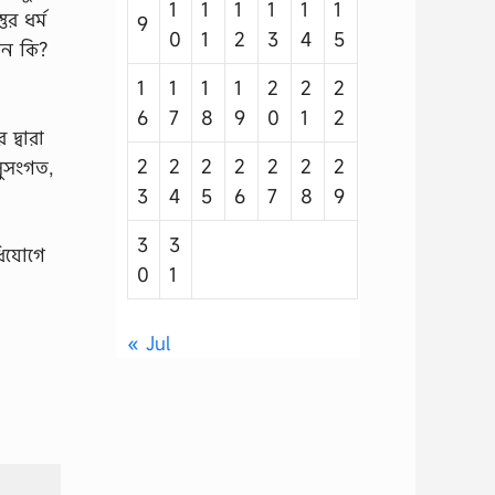
1
1
1
1
1
1
র ধর্ম
9
0
1
2
3
4
5
দান কি?
1
1
1
1
2
2
2
6
7
8
9
0
1
2
দ্বারা
2
2
2
2
2
2
2
সুসংগত,
3
4
5
6
7
8
9
3
3
িধিযোগে
0
1
« Jul