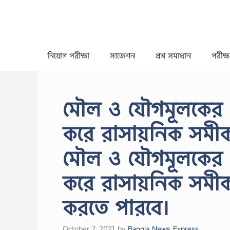
Skip
to
content
নিয়োগ পরীক্ষা
সাজেশন
প্রশ্ন সমাধান
পরীক্ষা
মৌল ও যৌগমূলকের প
করে রাসায়নিক সমীক
মৌল ও যৌগমূলকের প
করে রাসায়নিক সম
করতে পারবে।
October 7, 2021
by
Bangla News Express