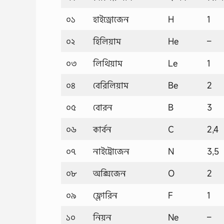
০১
হাইড্রোজেন
H
1
০২
হিলিয়াম
He
–
০৩
লিথিয়াম
Le
1
০৪
বেরিলিয়াম
Be
2
০৫
বোরন
B
3
০৬
কার্বন
C
2,4
০৭
নাইট্রোজেন
N
3,5
০৮
অক্সিজেন
O
2
০৯
ফ্লোরিন
F
1
১০
নিয়ন
Ne
–