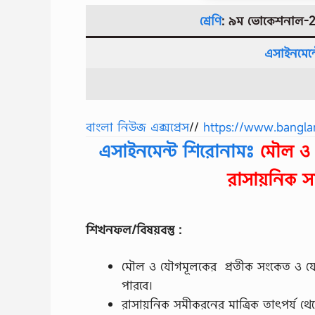
শ্রেণি
: ৯ম ভোকেশনাল-20
এসাইনমেন্
বাংলা নিউজ এক্সপ্রেস
//
https://www.bangla
এসাইনমেন্ট শিরোনামঃ
মৌল ও য
রাসায়নিক স
শিখনফল/বিষয়বস্তু :
মৌল ও যৌগমূলকের প্রতীক সংকেত ও যা
পারবে।
রাসায়নিক সমীকরনের মাত্রিক তাৎপর্য থ