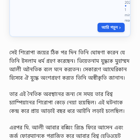
2
2021
0
●
1
2
min
1
read
2
আরি পড়ুন ›
0
2
2
বি
ষ
সেই শিরোপা জয়ের ঠিক পর দিন তিনি ঘোষণা করেন যে
য়
তিনি ইসলাম ধর্ম গ্রহণ করেছেন। ভিয়েতনাম যুদ্ধকে মুহাম্মদ
:
গ
আলী অনৈতিক বলে মনে করতেন। সেকারণে আমেরিকান
ণি
হিসেবে ঐ যুদ্ধে অংশগ্রহণ করতে তিনি অস্বীকৃতি জানান।
ত
এ
সা
তার এই নৈতিক অবস্থানের জন্য সে সময় তার বিশ্ব
ই
চ্যাম্পিয়ানের শিরোপা কেড়ে নেয়া হয়েছিল। এই ঘটনাকে
ন
মে
কেন্দ্র করে প্রায় আড়াই বছর ধরে আইনি লড়াই চলেছিল।
ন্টে
রে
র
এরপর মি. আলী আবার বক্সিং রিঙে ফিরে আসেন এবং
উ
জর্জ ফোরম্যানকে পরাজিত করে আবার বিশ্ব হেভিওয়েট
ত্ত