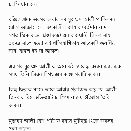
র
চ্যাম্পিয়ান হন।
2
0
2
বক্সিং থেকে অবসর নেবার পর মুহাম্মদ আলী পার্কিনসন
1
রোগে আক্রান্ত হন। তৎকালীন জায়ার (বর্তমান নাম
এ
সা
গণতান্ত্রিক কঙ্গো প্রজাতন্ত্র)-এর রাজধানী কিনশাসায়
ই
১৯৭৪ সালে হওয়া এই প্রতিযোগিতার আরেকটি জনপ্রিয়
ন
মে
নাম: রাম্বল ইন দা জাঙ্গল।
ন্টে
র
ক্র
এর পর মুহাম্মদ আলীকে অনেকেই চ্যালেঞ্জ করেন এবং এক
মি
সময় তিনি লিওন স্পিংক্সের কাছে পরাজিত হন।
ক
নংঃ
0
কিন্তু ফিরতি ম্যাচে তাকে আবার পরাজিত করে মি. আলী
4
বাং
তিনবার বিশ্ব হেভিওয়েট চ্যাম্পিয়ান হয়ে ইতিহাস তৈরি
লা
করেন।
নি
উ
জ
মুহাম্মদ আলী বেশ পরিণত বয়সে মুষ্টিযুদ্ধ থেকে অবসর
এ
ক্স
গ্রহণ করেন।