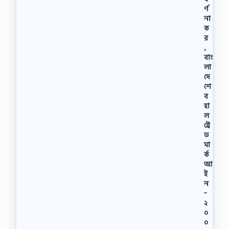
র্ণ
না
ক
র
,
বাং
লা
দে
শে
ব
হা
ল
ট্রে
ড
মা
র্ক
আ
ই
ন
-
২
০
০