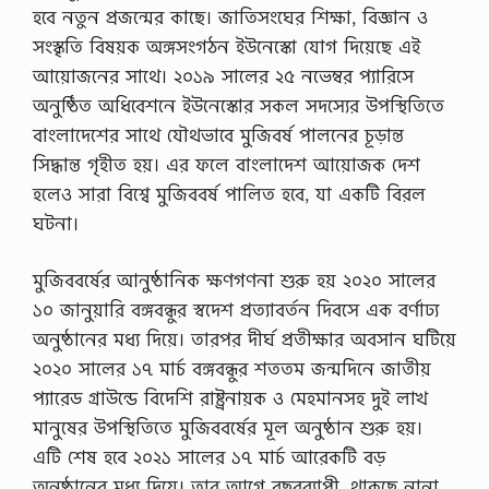
হবে নতুন প্রজন্মের কাছে। জাতিসংঘের শিক্ষা, বিজ্ঞান ও
সংস্কৃতি বিষয়ক অঙ্গসংগঠন ইউনেস্কো যােগ দিয়েছে এই
আয়ােজনের সাথে। ২০১৯ সালের ২৫ নভেম্বর প্যারিসে
অনুষ্ঠিত অধিবেশনে ইউনেস্কোর সকল সদস্যের উপস্থিতিতে
বাংলাদেশের সাথে যৌথভাবে মুজিবর্ষ পালনের চূড়ান্ত
সিদ্ধান্ত গৃহীত হয়। এর ফলে বাংলাদেশ আয়ােজক দেশ
হলেও সারা বিশ্বে মুজিববর্ষ পালিত হবে, যা একটি বিরল
ঘটনা।
মুজিববর্ষের আনুষ্ঠানিক ক্ষণগণনা শুরু হয় ২০২০ সালের
১০ জানুয়ারি বঙ্গবন্ধুর স্বদেশ প্রত্যাবর্তন দিবসে এক বর্ণাঢ্য
অনুষ্ঠানের মধ্য দিয়ে। তারপর দীর্ঘ প্রতীক্ষার অবসান ঘটিয়ে
২০২০ সালের ১৭ মার্চ বঙ্গবন্ধুর শততম জন্মদিনে জাতীয়
প্যারেড গ্রাউন্ডে বিদেশি রাষ্ট্রনায়ক ও মেহমানসহ দুই লাখ
মানুষের উপস্থিতিতে মুজিববর্ষের মূল অনুষ্ঠান শুরু হয়।
এটি শেষ হবে ২০২১ সালের ১৭ মার্চ আরেকটি বড়
অনুষ্ঠানের মধ্য দিয়ে। তার আগে বছরব্যাপী, থাকছে নানা