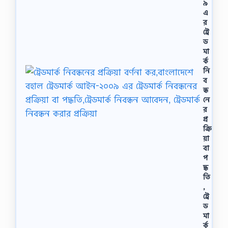
৯
এ
র
ট্রে
ড
মা
র্ক
নি
ব
ন্ধ
নে
র
প্র
ক্রি
য়া
বা
প
দ্ধ
তি
,
ট্রে
ড
মা
র্ক