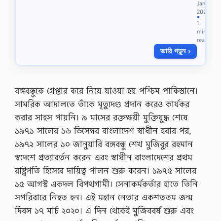
Jan
সি
2021
ডি
●
1
প্লো
min
মা
read
ই
আরি পড়ুন ›
ন
ক
মা
র্স
ইং
বঙ্গবন্ধুকে গ্রেপ্তার করে নিয়ে যাওয়া হয় পশ্চিম পাকিস্তানে।
রে
সামরিক আদালতে তাঁকে মৃত্যুদণ্ড প্রদান করেও কার্যকর
জি
-
করার সাহস পায়নি। ৯ মাসের রক্তক্ষয়ী মুক্তিযুদ্ধ শেষে
১
১৯৭১ সালের ১৬ ডিসেম্বর বাংলাদেশ স্বাধীন হবার পর,
ম
অ্
১৯৭২ সালের ১০ জানুয়ারি বঙ্গবন্ধু শেখ মুজিবুর রহমান
যা
স্বদেশে প্রত্যাবর্তন করেন এবং স্বাধীন বাংলাদেশের প্রথম
সা
ই
রাষ্ট্রপতি হিসেবে দায়িত্ব পালন শুরু করেন। ১৯৭৫ সালের
ন
১৫ আগস্ট একদল বিপথগামী। সেনাকর্মকর্তার হাতে তিনি
মে
ন্ট
সপরিবারে নিহত হন। এই মহান নেতার একশততম জন্ম
প্র
দিবস ১৭ মার্চ ২০২০। এ দিন থেকেই মুজিববর্ষ শুরু এবং
শ্ন