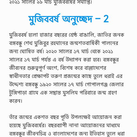
এ
২০২১ সালের ২৬ মার্চ মুজিববর্ষের সমাপ্তি।
ই
চ
মুজিববর্ষ অনুচ্ছেদ – 2
এ
স
সি
ডি
মুজিববর্ষ হলাে হাজার বছরের শ্রেষ্ঠ বাঙালি, জাতির জনক
প্লো
বঙ্গবন্ধু শেখ মুজিবুর রহমানের জন্মশতবার্ষিকী পালনের
মা
ই
জন্য ঘােষিত বর্ষ। ২০২০ সালের ১৭ মার্চ থেকে ২০২১
ন
সালের ১৭ মার্চ পর্যন্ত এ বর্ষ উদ্যাপন করা হবে। বঙ্গবন্ধুর
ক
মা
জীবনের গুরুত্বপূর্ণ অংশ, বিশেষ করে বাল্লাদেশের
র্স
স্বাধীনতার প্রেক্ষাপট তরুণ প্রজন্মের কাছে তুলে ধরাই এর
ইং
রে
উদ্দেশ্য বঙ্গবন্ধু ১৯২০ সালের ১৭ মার্চ গােপালগঞ্জ জেলার
জি
টুঙ্গিপাড়া গ্রামে এক সম্ভ্রান্ত মুসলিম পরিবারে জন্ম গ্রহণ
-
১
করেন।
ম
…
তাঁর জন্মের একশত বছর পূর্তি উপলক্ষেই আয়ােজন করা
হয়েছে মুজিববর্ষের। বছরব্যাপী নানা আয়ােজনের মাধ্যমে
বঙ্গবন্ধুর জীবনচিত্র ও বাংলাদেশের জন্য ইতিহাস তুলে ধরা