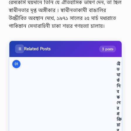
রেসকোর্স ময়দানে তিনি যে ঐতিহাসিক ভাষণ দেন, তা ছিল
স্বাধীনতার দৃপ্ত অঙ্গীকার । স্বাধীনতাকামী বাঙালির
উজ্জীবিত অবস্থান দেখে, ১৯৭১ সালের ২৫ মার্চ মধ্যরাতে
পাকিস্তান সেনাবাহিনী ঢাকা শহরে গণহত্যা চালায়।
Related Posts
3 posts
ট্রে
01
ড
মা
র্ক
নি
ব
ন্ধ
নে
র
প্র
ক্রি
য়া
ব