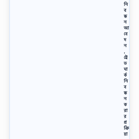
নি
ব
ন্ধ
ন
আ
বে
দ
ন
,
ট্রে
ড
মা
র্ক
নি
ব
ন্ধ
ন
ক
রা
র
প্র
ক্রি
য়া