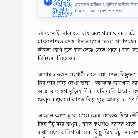
03
প্রফেসর'স অডিটর ও জুনিয়র অডিটর নিয়
শিক্ষা
23 Dec 2021
1 min read
●
●
ওই অংশটি লাল হয়ে যায় এবং গরম থাকে । এটা 
মাংসপেশিতে হঠাৎ টান লাগলে কিংবা পা পিছলে 
তীব্রতা বেশি হলে হাড় ভেঙে যেতে পারে । হাড় ভ
চিকিৎসা নিতে হবে ।
আমার একজন সহপাঠী হাতে ব্যথা পেল।কিছুক্ষণ প
নিব তার নিচে লেখা হলাে । আক্রান্ত জায়গায় 
আক্রান্ত অংশে মুড়িয়ে দিন । যদি বেশি ঠান্ডা ল
ফেলুন । শুকনাে কাপড় দিয়ে মুছে আবার ১২-১৪ ম
আক্রান্ত অংশ ফুলে গেলে ক্রেব ব্যান্ডেজ দিয়ে প
দিয়ে উঁচু করে রাখুন , যাতে হৃৎপিণ্ড বরাবর থাকে
ব্যথা অংশ বালিশ বা অন্য কিছু দিয়ে উঁচু করে রাখ