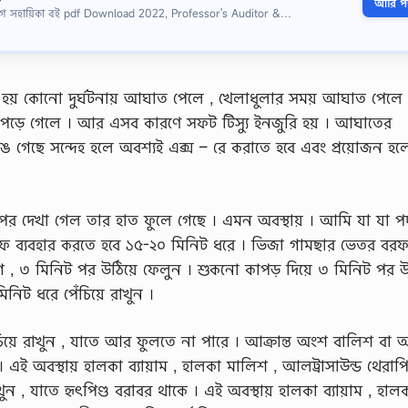
আরি পড়
োগ সহায়িকা বই pdf Download 2022, Professor's Auditor &…
হয় কোনাে দুর্ঘটনায় আঘাত পেলে , খেলাধুলার সময় আঘাত পেলে 
পড়ে গেলে । আর এসব কারণে সফট টিস্যু ইনজুরি হয় । আঘাতের
েঙে গেছে সন্দেহ হলে অবশ্যই এক্স – রে করাতে হবে এবং প্রয়ােজন হল
র দেখা গেল তার হাত ফুলে গেছে । এমন অবস্থায় । আমি যা যা পদ
বরফ ব্যবহার করতে হবে ১৫-২০ মিনিট ধরে । ভিজা গামছার ভেতর বরফ
াগে , ৩ মিনিট পর উঠিয়ে ফেলুন । শুকনাে কাপড় দিয়ে ৩ মিনিট পর উ
িনিট ধরে পেঁচিয়ে রাখুন ।
েঁচিয়ে রাখুন , যাতে আর ফুলতে না পারে । আক্রান্ত অংশ বালিশ বা অ
 । এই অবস্থায় হালকা ব্যায়াম , হালকা মালিশ , আলট্রাসাউন্ড থেরাপ
ুন , যাতে হৃৎপিণ্ড বরাবর থাকে । এই অবস্থায় হালকা ব্যায়াম , হাল