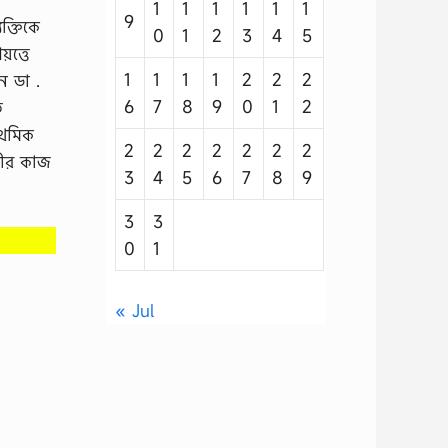
1
1
1
1
1
1
9
ক্তিকে
0
1
2
3
4
5
়ত্তে
1
1
1
1
2
2
2
ন ডা .
6
7
8
9
0
1
2
ত
াথমিক
2
2
2
2
2
2
2
ারীর কাজ
3
4
5
6
7
8
9
3
3
0
1
« Jul