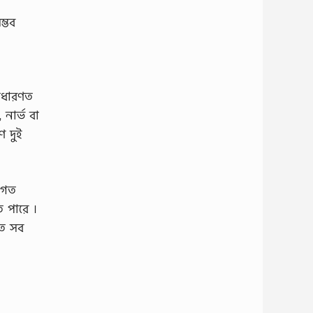
ম্ভব
সাধারণত
নার্ভ বা
ণ দুই
ানগত
ে পারে ।
াত সব