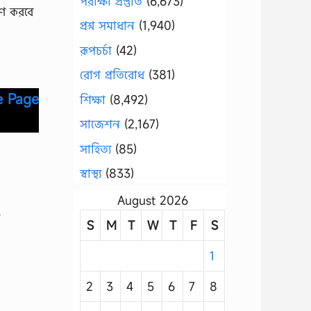
পরীক্ষা প্রস্তুতি
(6,673)
হণ করবে
প্রশ্ন সমাধান
(1,940)
রূপচর্চা
(42)
রোগ প্রতিরোধ
(381)
e Page
শিক্ষা
(8,492)
সাজেশন
(2,167)
সাহিত্য
(85)
স্বাস্থ্য
(833)
August 2026
S
M
T
W
T
F
S
1
2
3
4
5
6
7
8