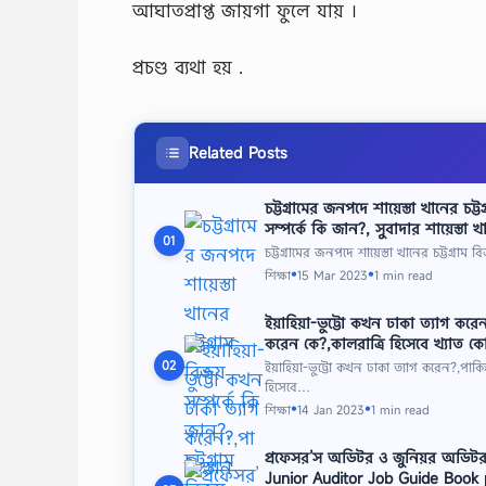
আঘাতপ্রাপ্ত জায়গা ফুলে যায় ।
প্রচণ্ড ব্যথা হয় .
Related Posts
চট্টগ্রামের জনপদে শায়েস্তা খানের চট্ট
সম্পর্কে কি জান?, সুবাদার শায়েস্তা খা
01
চট্টগ্রামের জনপদে শায়েস্তা খানের চট্টগ্রাম ব
শিক্ষা
15 Mar 2023
1 min read
●
●
ইয়াহিয়া-ভুট্টো কখন ঢাকা ত্যাগ করেন
করেন কে?,কালরাত্রি হিসেবে খ্যাত 
02
ইয়াহিয়া-ভুট্টো কখন ঢাকা ত্যাগ করেন?,পাকিস
হিসেবে…
শিক্ষা
14 Jan 2023
1 min read
●
●
প্রফেসর’স অডিটর ও জুনিয়র অডিটর
Junior Auditor Job Guide Book 