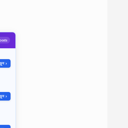
posts
ুন ›
ুন ›