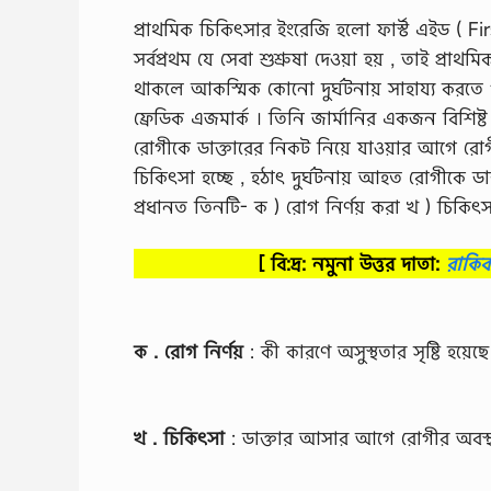
প্রাথমিক চিকিৎসার ইংরেজি হলাে ফার্স্ট এইড ( Fi
সর্বপ্রথম যে সেবা শুশ্রুষা দেওয়া হয় , তাই প্রাথ
থাকলে আকস্মিক কোনাে দুর্ঘটনায় সাহায্য করতে পা
ফ্রেডিক এজমার্ক । তিনি জার্মানির একজন বিশিষ্ট
রােগীকে ডাক্তারের নিকট নিয়ে যাওয়ার আগে রাে
চিকিৎসা হচ্ছে , হঠাৎ দুর্ঘটনায় আহত রােগীকে ডা
প্রধানত তিনটি- ক ) রােগ নির্ণয় করা খ ) চিকিৎসা 
[ বি:দ্র: নমুনা উত্তর দাতা:
রাকি
ক . রােগ নির্ণয়
: কী কারণে অসুস্থতার সৃষ্টি হয়েছ
খ . চিকিৎসা
: ডাক্তার আসার আগে রােগীর অবস্থ