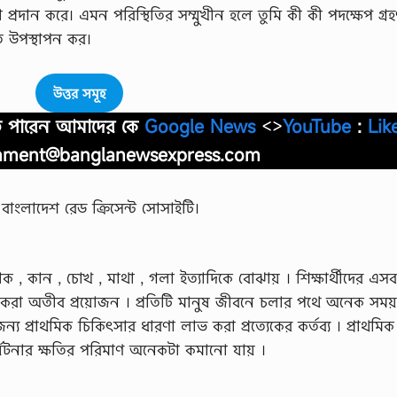
সা প্রদান করে। এমন পরিস্থিতির সম্মুখীন হলে তুমি কী কী পদক্ষেপ গ্র
মত উপস্থাপন কর।
উত্তর সমূহ
াতে পারেন আমাদের কে
Google News
<>
YouTube
:
Lik
nment@banglanewsexpress.com
ও বাংলাদেশ রেড ক্রিসেন্ট সােসাইটি।
াক , কান , চোখ , মাথা , গলা ইত্যাদিকে বােঝায় । শিক্ষার্থীদের এসব
ার্জন করা অতীব প্রয়ােজন । প্রতিটি মানুষ জীবনে চলার পথে অনেক সময়
 জন্য প্রাথমিক চিকিৎসার ধারণা লাভ করা প্রত্যেকের কর্তব্য । প্রাথমিক
র্ঘটনার ক্ষতির পরিমাণ অনেকটা কমানাে যায় ।