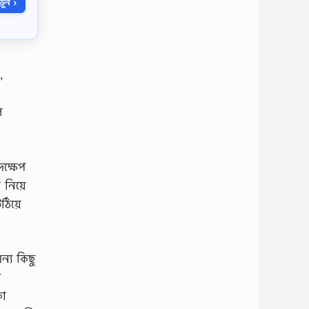
ুন ›
,
ে
ক্ষেপ
 নিয়ে
ঠিয়ে
ন্য কিছু
ি
কা