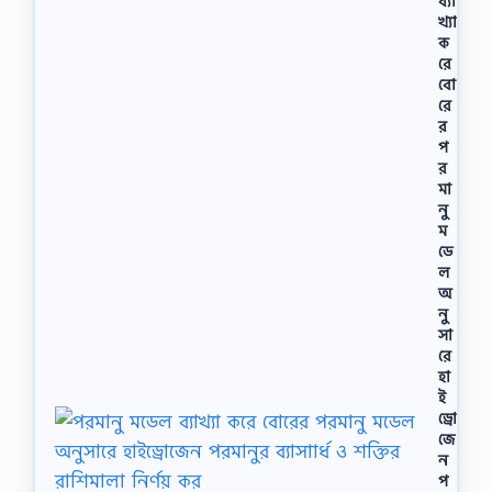
ব্যা
খ্যা
ক
রে
বো
রে
র
প
র
মা
নু
ম
ডে
ল
অ
নু
সা
রে
হা
ই
ড্রো
জে
ন
প