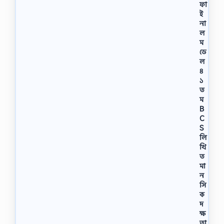
ফা
ই
না
ল
ম
ডে
ল
৪
১
ত
ম
B
C
S
লি
খি
ত
মা
ন
সি
ক
দ
ক্ষ
তা