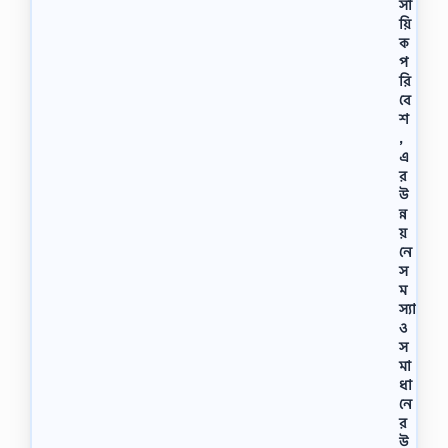
সা
য়ি
ক
প
রি
বে
শ
,
এ
র
উ
ন্ন
য়
নে
স
ম
স্যা
ও
স
মা
ধা
নে
র
উ