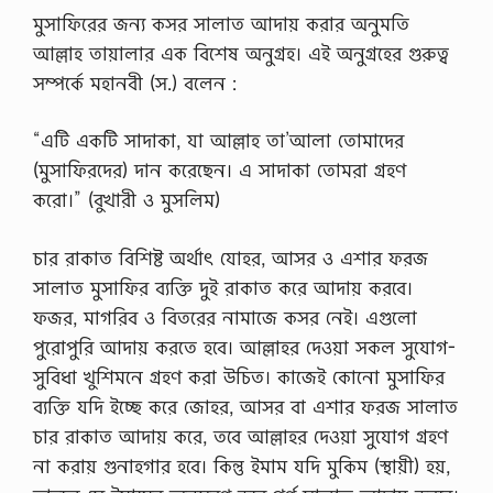
ক্ষা
মুসাফিরের জন্য কসর সালাত আদায় করার অনুমতি
অ
আল্লাহ তায়ালার এক বিশেষ অনুগ্রহ। এই অনুগ্রহের গুরুত্ব
নু
ষ্ঠি
সম্পর্কে মহানবী (স.) বলেন :
ত
হ
বে
“এটি একটি সাদাকা, যা আল্লাহ তা’আলা তোমাদের
।
(মুসাফিরদের) দান করেছেন। এ সাদাকা তোমরা গ্রহণ
এ
বা
করো।” (বুখারী ও মুসলিম)
র
ঢা
কা
চার রাকাত বিশিষ্ট অর্থাৎ যোহর, আসর ও এশার ফরজ
,
সালাত মুসাফির ব্যক্তি দুই রাকাত করে আদায় করবে।
চ
ট্ট
ফজর, মাগরিব ও বিতরের নামাজে কসর নেই। এগুলো
গ্রা
পুরোপুরি আদায় করতে হবে। আল্লাহর দেওয়া সকল সুযোগ-
ম
,
সুবিধা খুশিমনে গ্রহণ করা উচিত। কাজেই কোনো মুসাফির
রা
ব্যক্তি যদি ইচ্ছে করে জোহর, আসর বা এশার ফরজ সালাত
জ
শা
চার রাকাত আদায় করে, তবে আল্লাহর দেওয়া সুযোগ গ্রহণ
হী
না করায় গুনাহগার হবে। কিন্তু ইমাম যদি মুকিম (স্থায়ী) হয়,
,
…