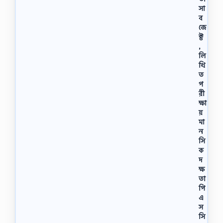
সা
ব
জে
ক্ট
,
লি
খি
ত
প
রী
ক্ষা
য়
মা
ন
সি
ক
দ
ক্ষ
তা
পি
এ
স
সি