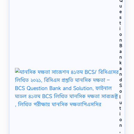
Q
u
e
s
t
i
o
n
B
a
n
k
a
n
d
S
o
l
u
t
i
o
n
,