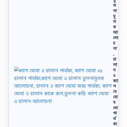
ল
না
মূ
ল
ক
আ
লো
চ
না
,
চা
লা
ন
ও
ক্যা
শ
মে
মো
ম
ধ্যে
পা
র্থ
ক্য