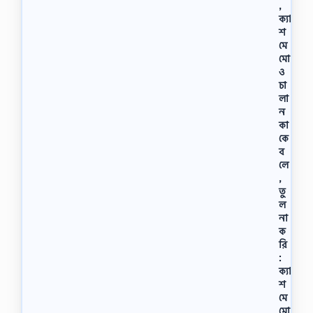
,
ক্যা
শ
মে
মো
ও
চা
লা
ন
কা
কে
ব
লে
,
তু
ল
না
ক
রি
:
ক্যা
শ
মে
মো