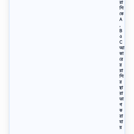
রা
শি
কে
A
,
B
ও
C
আ
কা
রে
র
রা
শি
র
দ্বা
রা
ভা
গ
ক
রা
যা
য়
শ্রে