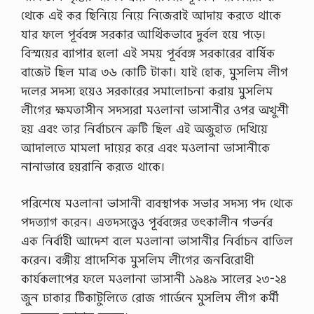
মি
থেকে এই কর ছিনিয়ে নিয়ে নিজেরাই আদায় করতে থাকে
ক
নংঃ
যার ফলে পূর্ববঙ্গ সরকার আর্থিকভাবে দুর্বল হয়ে পড়ে।
0
বিস্ময়ের ব্যাপার হলো এই সময় পূর্ববঙ্গ সরকারের বার্ষিক
3
চ
বাজেট ছিল মাত্র ৩৬ কোটি টাকা। যাই হোক, মুসলিম লীগ
তু
দলের সদস্য হয়েও সরকারের সমালোচনা করায় মুসলিম
র্থ
অ
লীগের ক্ষমতাসীন সদস্যরা মওলানা ভাসানীর ওপর অখুশী
ধ্যা
হয় এবং তার নির্বাচনে ত্রুটি ছিল এই অজুহাত দেখিয়ে
য়
:
আদালতে মামলা দায়ের করে এবং মওলানা ভাসানীকে
নানাভাবে হয়রানি করতে থাকে।
বী
জ
গ
পরিশেষে মওলানা ভাসানী ব্যবস্থাপক সভার সদস্য পদ থেকে
ণি
তী
পদত্যাগ করেন। এতদসত্ত্বেও পূর্ববঙ্গের তৎকালীন গভর্নর
য়
এক নির্বাহী আদেশ বলে মওলানা ভাসানীর নির্বাচন বাতিল
সূ
ত্রা
করেন। বঙ্গীয় প্রাদেশিক মুসলিম লীগের জনবিরোধী
ব
কার্যকলাপের ফলে মওলানা ভাসানী ১৯৪৯ সালের ২৩-২৪
লী
ও
জুন ঢাকার টিকাটুলিতে রোজ গার্ডেনে মুসলিম লীগ কর্মী
প্র