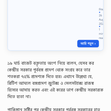
ণি
:
শিক্ষা
৮
●
26
ম
Aug
-
2021
2
●
1
0
min
2
read
1
আরি পড়ুন ›
বি
ষ
য়
:
গ
১৯ মার্চ বাজেট বক্তৃতায় অংশ নিয়ে বলেন, যেসব কর
নি
কেন্দ্রীয় সরকার পূর্ববঙ্গ প্রদেশ থেকে সংগ্রহ করে তার
ত
এ
শতকরা ৭৫% প্রদেশকে দিতে হবে। এখানে উল্লেখ্য যে,
সা
ব্রিটিশ আমলে বঙ্গপ্রদেশ জুটেক্স ও সেলসট্যাক্স রাজস্ব
ই
ন
হিসেবে আদায় করত এবং এই করের ভাগ কেন্দ্রীয় সরকারকে
মে
দিতে হতো না।
ন্টে
র
ক্র
পাকিস্তান সৃষ্টির পর কেন্দ্রীয় সরকার পূর্ববঙ্গ সরকারের হাত