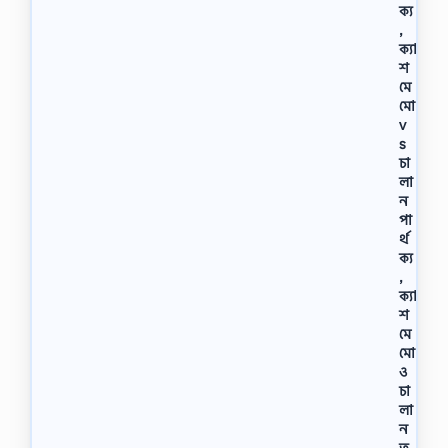
ক্য
,
ক্যা
শ
মে
মো
v
s
চা
লা
ন
পা
র্থ
ক্য
,
ক্যা
শ
মে
মো
ও
চা
লা
ন
তু