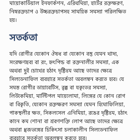
মায়ােকার্ডিয়াল ইনফার্কশন, এরিথমিয়া, হার্টের রক্তক্ষরণ,
নিম্নরক্তচাপ ও উচ্চরক্তচাপসহ সাময়িক সমস্যা পরিলক্ষিত
হয়।
সতর্কতা
যদি রোগীর যেকোন ঔষধ বা যেকোন বস্তু যেমন খাদ্য,
সংরক্ষণদ্রব্য বা রং, হৃৎপিন্ড বা রক্তনালীর সমস্যা, এক
অথবা দুই চোখের হঠাৎ দৃষ্টিভ্রম আছে তাদের ক্ষেত্রে
সিলডেনাফিল ব্যবহারে সতর্কতা অবলম্বন করতে হবে। যে
সমস্ত রোগীর ডায়াবেটিস, বৃক্ক বা যকৃতের সমস্যা,
লিউকেমিয়া, মাল্টিপল মায়েলোমা, লিঙ্গের যে কোন রোগ
বা বিকৃতি, যেকোন রক্তক্ষরণ সমস্যা যেমন হিমোফিলিয়া,
পাকস্থলীর ক্ষত, সিকলসেল এনিমিয়া, রঙের দৃষ্টিভ্রম, হঠাৎ
কানে কম শোনা বা শ্রবণশক্তি লোপ আছে তাদের ক্ষেত্রে
অথবা ধ্বজভঙ্গের চিকিৎসা চলাকালীন সিলডেনাফিল
ব্যবহারে সতর্কতা অবলম্বন করতে হবে।