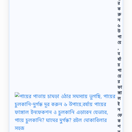
র
ক
রু
ন
৬
উ
পা
য়ে
,
ব
র্ষা
য়
পা
য়ে
র
ফা
ঙ্গা
ল
ই
ন
ফে
ক
শ
ন