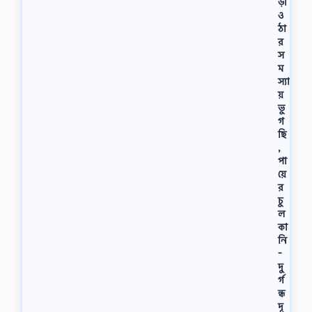
ড়া
ও
ঠা
র
স
ম
স্যা
য়
ভু
গ
ছি
,
পা
য়ে
র
চু
ল
কা
নি
-
দু
র্গ
ন্ধ
দূ