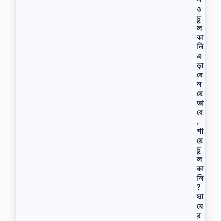
ও
চু
ল
কা
নি
এ
ড়া
বে
ন
যে
ভা
বে
,
পা
য়ে
চু
ল
কা
নি
?
ঘা
মে
র