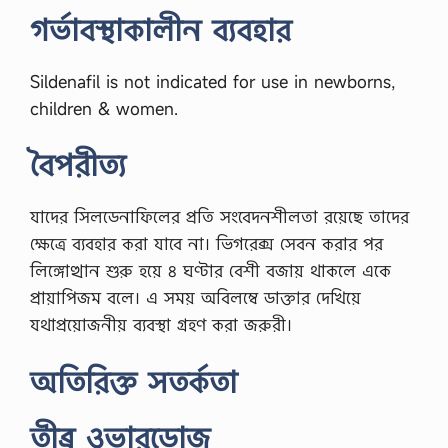
ন
গর্ভাবস্থাকালীন ব্যবহার
কাঁ
চা
ম
রি
Sildenafil is not indicated for use in newborns,
চ
children & women.
ঝা
লে
র
বৈপরীত্য
ভ
য়
?
যাদের সিলডেনাফিলের প্রতি সংবেদনশীলতা রয়েছে তাদের
ল
ঙ্কা
ক্ষেত্রে ব্যবহার করা যাবে না। ভিগরেক্স সেবন করার পর
দে
লিঙ্গোত্থান শুরু হয়ে ৪ ঘণ্টার বেশী বজায় থাকলে একে
খ
লে
প্রায়াপিজম বলে। এ সময় অবিলম্বে ডাক্তার দেখিয়ে
ই
যথাপ্রয়োজনীয় ব্যবস্থা গ্রহণ করা জরুরী।
আঁ
ত
কে
অতিরিক্ত সতর্কতা
ও
ঠে
ন
তীব্র ওভারডোজ
?