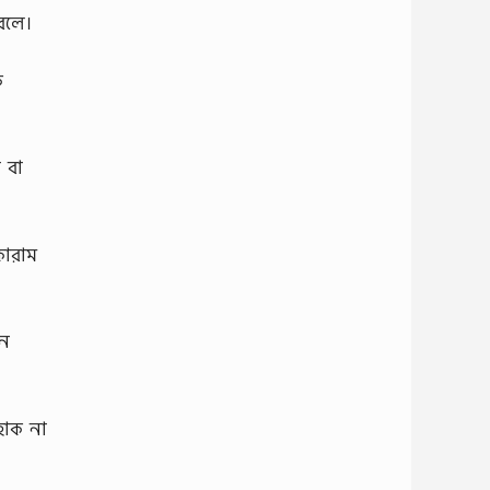
বলে।
ক
া বা
কোরাম
চন
হোক না