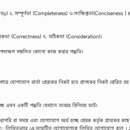
rity) ২. সম্পূর্ণতা (Completeness) ৩.সংক্ষিপ্ততা(Conciseness ) ৪
ঠিকতা (Correctness) ৭. সঠিকতা (Consideration)।
ুলো পদক্ষেপ সম্বলিত কোনো কাজ করার পদ্ধতি।
পায়ে যোগাযোগ বার্তা প্রেরকের নিকট হতে প্রাপকের নিকট প্রেরিত হয
চ্ছে এমন একটি পদ্ধতি যেখানে তথ্যের বিনিময় ঘটে।
োপরি বা সমস্ত এবং যোগাযোগ অর্থ হচ্ছে প্রেরক কর্তৃক গ্রাহকের কা
্তর:- লিখিতভাবে ১৪.সংঘটিত যোগাযোগকে লিখিত যোগাযোগ বলে । 