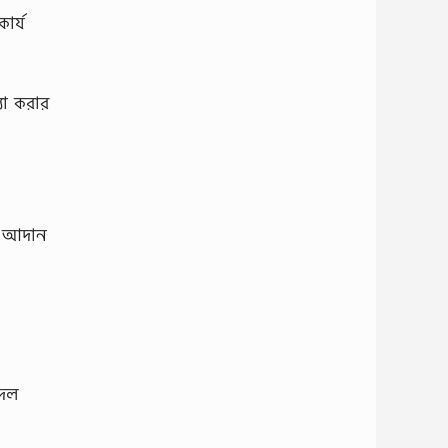
ার্য
্যা করার
ির আদান
 দল