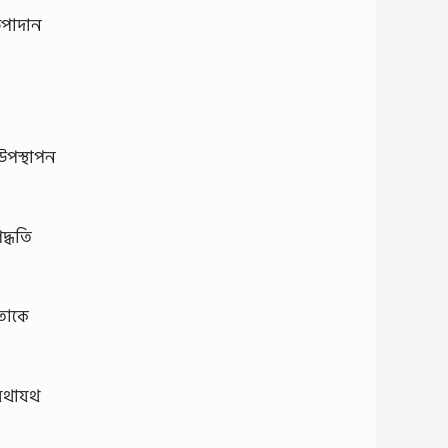
উপাদান
উপস্থাপন
্ধতি
 তাকে
 যথাযথ