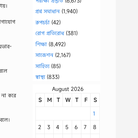
পরীক্ষা প্রস্তুতি
(6,673)
ঝায়।
প্রশ্ন সমাধান
(1,940)
 যোগাযোগ
রূপচর্চা
(42)
রোগ প্রতিরোধ
(381)
শিক্ষা
(8,492)
 অভাব-
সাজেশন
(2,167)
সাহিত্য
(85)
করলে
স্বাস্থ্য
(833)
August 2026
ণ না করে
S
M
T
W
T
F
S
1
 বলে।
2
3
4
5
6
7
8